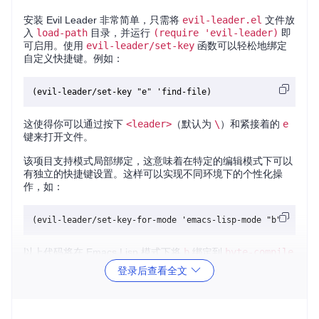
安装 Evil Leader 非常简单，只需将
evil-leader.el
文件放
入
load-path
目录，并运行
(require 'evil-leader)
即
可启用。使用
evil-leader/set-key
函数可以轻松地绑定
自定义快捷键。例如：
这使得你可以通过按下
<leader>
（默认为
\
）和紧接着的
e
键来打开文件。
该项目支持模式局部绑定，这意味着在特定的编辑模式下可以
有独立的快捷键设置。这样可以实现不同环境下的个性化操
作，如：
以上代码将在 Emacs Lisp 模式下将
b
绑定到
byte-compile
-file
命令。
登录后查看全文
项目及技术应用场景