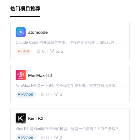
在实际应用中，Evil Leader 可以极大地提升工作效率。比
如，在编写代码时，你可以快速地用
<leader>e
打开文件，
热门项目推荐
用
<leader>b
切换缓冲区，或者用
<leader>k
关闭当前缓
冲区。而在 Lisp 编辑模式下，可以设定特殊的快捷键，如
<l
eader>b
进行字节编译。
atomcode
此外，Evil Leader 支持在所有状态（正常、插入、Emacs 状
态）下使用快捷键，只要设置
evil-leader/in-all-state
Claude Code 的开源替代方案。连接任意大模型，编辑代码，运行命令，自动验证 — 全自动执行。用 Rust 构建，极致性能。 ｜ An open-source alternative to Claude Code. Connect any LLM, edit code, run commands, and verify changes — autonomously. Built in Rust for speed. Get Started
s
为非 nil 值。对于某些特殊模式，如 Magit 或 Gnus，可以通
0
535
Rust
过配置
evil-leader/no-prefix-mode-rx
来直接使用无前
缀的
<leader>
。
项目特点
MiniMax-H3
简单易用
：用户可以直观地理解并创建自己的快捷键组合。
MiniMax H3 是一个通用的全模态生成系统。它支持对由文本、图像、视频和音频组成的多模态上下文进行统一理解，并能生成分辨率高达 2K、时长可达 15 秒的带原生立体声音频的视频。得益于面向任务泛化的系统设计，H3 在预训练阶段就已具备广泛的多模态上下文理解与生成能力，能够出色地执行复杂的多模态指令。
模式局部绑定
：允许在特定模式下定制快捷键，适应不同的
0
0
Python
工作场景。
全状态支持
：可以选择在所有状态下使用
<leader>
，提高
操作便捷性。
兼容性
：即使在一些特定的缓冲区或模式下，也能通过调整
Kimi-K3
配置保持快捷键的有效性。
Kimi K3 是Kimi能力最强的模型：这是一个拥有 2.8 万亿参数的混合专家（MoE）模型，具备原生视觉理解能力，并支持 100 万 token 的上下文窗口。
总结起来，无论你是 Vim 还是 Emacs 的爱好者，Evil Leader
0
0
都能为你带来高效且个性化的编辑体验。现在就尝试一下吧，
Python