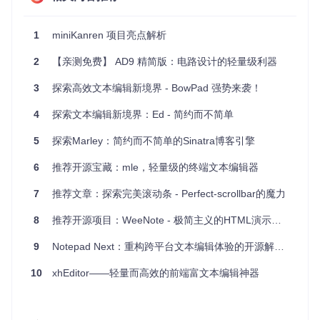
轻量级
：只有30KB（minified），gzip压缩后更小，加载
速度快，不占用过多资源。
1
miniKanren 项目亮点解析
零依赖
：纯Svelte构建，简化部署，降低维护成本。
高度可定制
：支持自定义工具栏按钮，如添加“复制”功
2
【亲测免费】 AD9 精简版：电路设计的轻量级利器
能，并可调整按钮顺序。
API丰富
：提供了各种方法和事件监听，如
exec
执行命
3
探索高效文本编辑新境界 - BowPad 强势来袭！
令、
getHtml
获取HTML、
on:change
监听变化等。
适应性强
：支持Svelte直接导入，与其他Svelte应用无缝融
4
探索文本编辑新境界：Ed - 简约而不简单
合。
5
探索Marley：简约而不简单的Sinatra博客引擎
使用步骤
6
推荐开源宝藏：mle，轻量级的终端文本编辑器
安装简单，只需一行
npm
命令或者在HTML中引入库，然后初
7
推荐文章：探索完美滚动条 - Perfect-scrollbar的魔力
始化编辑器，设置相关属性和动作，就可以快速启动你的轻量
级文本编辑器了。
8
推荐开源项目：WeeNote - 极简主义的HTML演示工具
要了解更多详细的使用教程和技术细节，请查看项目仓库中的
完整README。
9
Notepad Next：重构跨平台文本编辑体验的开源解决方案
总之，这个轻量级文本编辑器是一个理想的选择，无论你是开
10
xhEditor——轻量而高效的前端富文本编辑神器
发者还是内容创作者，它都将以其实用的功能和卓越的性能，
为你的工作带来便利。现在就加入到这个项目，体验它带来的
惊喜吧！