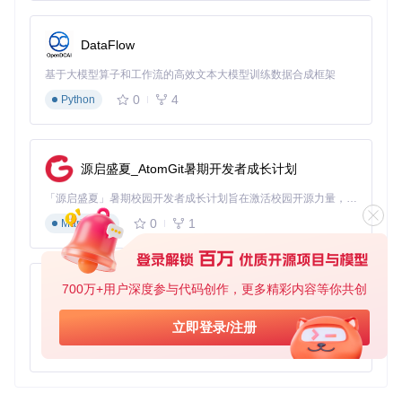
DataFlow
基于大模型算子和工作流的高效文本大模型训练数据合成框架
0
4
Python
源启盛夏_AtomGit暑期开发者成长计划
「源启盛夏」暑期校园开发者成长计划旨在激活校园开源力量，通过积分激励、认证扶持、资源倾斜等形式，引导高校组织和开发者完成「入驻 — 建项目 — 做贡献 — 获认证 — 得资源」的完整闭环。无论你是想带领社团入驻平台的组织者，还是希望用代码贡献证明自己的开发者，都能在这里找到属于你的成长路径。
0
1
Markdown
700万+用户深度参与代码创作，更多精彩内容等你共创
py-xiaozhi
基于Python的Xiaozhi AI，适用于想要完整Xiaozhi体验而无需拥有专用硬件的用户。
立即登录/注册
0
1
Python