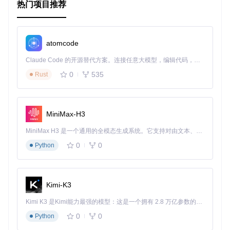
热门项目推荐
atomcode
Claude Code 的开源替代方案。连接任意大模型，编辑代码，运行命令，自动验证 — 全自动执行。用 Rust 构建，极致性能。 ｜ An open-source alternative to Claude Code. Connect any LLM, edit code, run commands, and verify changes — autonomously. Built in Rust for speed. Get Started
0
535
Rust
MiniMax-H3
MiniMax H3 是一个通用的全模态生成系统。它支持对由文本、图像、视频和音频组成的多模态上下文进行统一理解，并能生成分辨率高达 2K、时长可达 15 秒的带原生立体声音频的视频。得益于面向任务泛化的系统设计，H3 在预训练阶段就已具备广泛的多模态上下文理解与生成能力，能够出色地执行复杂的多模态指令。
0
0
Python
Kimi-K3
Kimi K3 是Kimi能力最强的模型：这是一个拥有 2.8 万亿参数的混合专家（MoE）模型，具备原生视觉理解能力，并支持 100 万 token 的上下文窗口。
0
0
Python