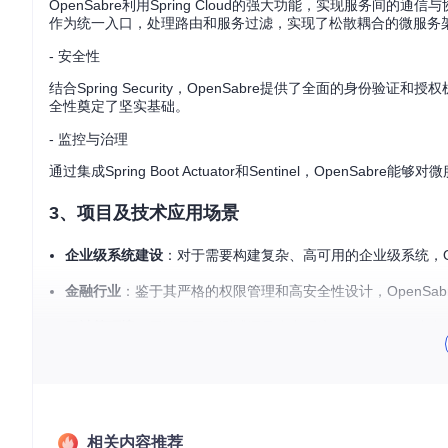
OpenSabre利用Spring Cloud的强大功能，实现服务间的通
作为统一入口，处理路由和服务过滤，实现了松散耦合的微服务
- 安全性
结合Spring Security，OpenSabre提供了全面的
全性奠定了坚实基础。
- 监控与治理
通过集成Spring Boot Actuator和Sentinel，Ope
3、项目及技术应用场景
企业级系统建设
：对于需要构建复杂、高可用的企业级系统，O
金融行业
：鉴于其严格的权限管理和高安全性设计，OpenSa
云计算环境
：无论是开发测试还是生产环境，OpenSabre都能
4、项目特点
开箱即用
：预配置的基础架构使得开发者可以立即投入业务逻
相关内容推荐
规范一致
：内置开发规范和风格指南，有助于提高代码质量和