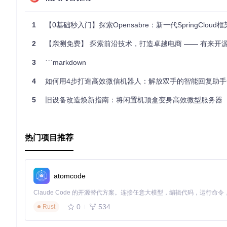
高度可扩展
：基于Spring Cloud的开放性，OpenSab
1
【0基础秒入门】探索Opensabre：新一代SpringCloud框架
云原生支持
：原生支持Docker和Kubernetes，适应现
2
【亲测免费】 探索前沿技术，打造卓越电商 —— 有来开源商城项目
总结来说，OpenSabre是微服务开发的强有力工具，它不仅
你正寻找一个能加速微服务开发的平台，OpenSabre无疑是一
3
```markdown
4
如何用4步打造高效微信机器人：解放双手的智能回复助手
5
旧设备改造焕新指南：将闲置机顶盒变身高效微型服务器
热门项目推荐
atomcode
0
534
Rust