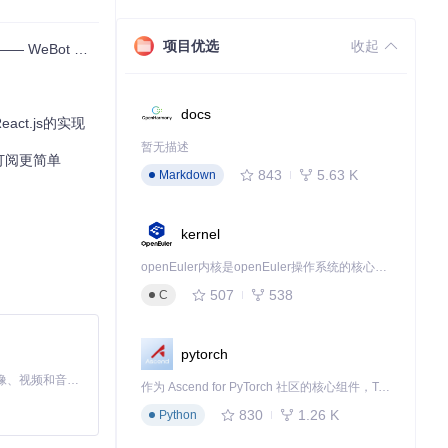
项目优选
收起
t 开源项目解析
生的灵活性。如果
docs
act.js的实现
暂无描述
博订阅更简单
843
5.63 K
Markdown
kernel
openEuler内核是openEuler操作系统的核心，既是系统性能与稳定性的基石，也是连接处理器、设备与服务的桥梁。
507
538
C
pytorch
MiniMax H3 是一个通用的全模态生成系统。它支持对由文本、图像、视频和音频组成的多模态上下文进行统一理解，并能生成分辨率高达 2K、时长可达 15 秒的带原生立体声音频的视频。得益于面向任务泛化的系统设计，H3 在预训练阶段就已具备广泛的多模态上下文理解与生成能力，能够出色地执行复杂的多模态指令。
作为 Ascend for PyTorch 社区的核心组件，TorchNPU 是昇腾专为 PyTorch 打造的深度学习适配插件，使 PyTorch 框架能够直接调用昇腾 NPU，为开发者提供昇腾 AI 处理器的超强算力。
830
1.26 K
Python