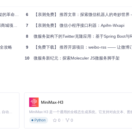
re能轻松接入更多第三方服务和库，满足不断变化的业务需求。
的革命性飞跃
6
【亲测免费】 推荐文章：探索微信机器人的奇妙世界 —— WeBo
代化基础设施，轻松实现弹性伸缩和持续交付。
深度解析
7
【亲测免费】 微信小程序接口利器：Apifm-Wxapi
简化了开发流程，提高了开发效率，而且为企业带来了可靠的安全性和云原
个值得尝试的选择。
8
微服务架构下的Twitter克隆应用：基于Spring Boot与Re
全攻略
9
【免费下载】 推荐开源项目：weibo-rss —— 让微
10
微服务新纪元：探索Moleculer JS微服务脚手架
MiniMax-H3
Claude Code 的开源替代方案。连接任意大模型，编辑代码，运行命令，自动验证 — 全自动执行。用 Rust 构建，极致性能。 ｜ An open-source alternative to Claude Code. Connect any LLM, edit code, run commands, and verify changes — autonomously. Built in Rust for speed. Get Started
0
0
Python