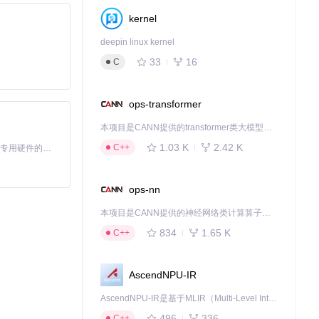
kernel
deepin linux kernel
33
16
C
ops-transformer
本项目是CANN提供的transformer类大模型算子库，实现网络在NPU上加速计算。
1.03 K
2.42 K
C++
基于Python的Xiaozhi AI，适用于想要完整Xiaozhi体验而无需拥有专用硬件的用户。
ops-nn
本项目是CANN提供的神经网络类计算算子库，实现网络在NPU上加速计算。
834
1.65 K
C++
AscendNPU-IR
AscendNPU-IR是基于MLIR（Multi-Level Intermediate Representation）构建的，面向昇腾亲和算子编译时使用的中间表示，提供昇腾完备表达能力，通过编译优化提升昇腾AI处理器计算效率，支持通过生态框架使能昇腾AI处理器与深度调优
496
336
C++