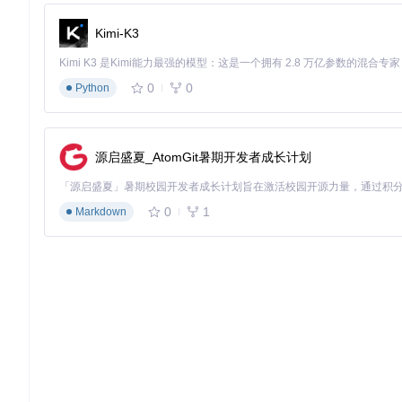
Kimi-K3
0
0
Python
源启盛夏_AtomGit暑期开发者成长计划
0
1
Markdown