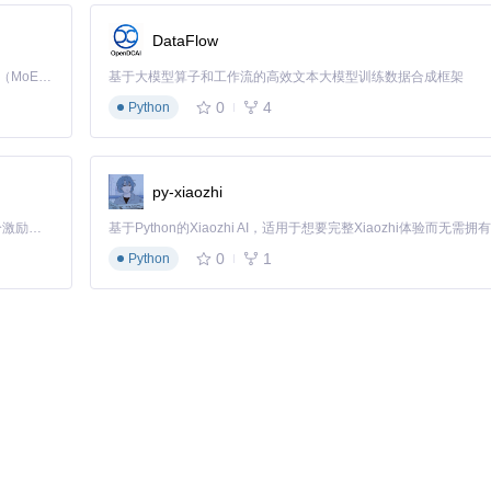
DataFlow
Kimi K3 是Kimi能力最强的模型：这是一个拥有 2.8 万亿参数的混合专家（MoE）模型，具备原生视觉理解能力，并支持 100 万 token 的上下文窗口。
基于大模型算子和工作流的高效文本大模型训练数据合成框架
0
4
Python
py-xiaozhi
「源启盛夏」暑期校园开发者成长计划旨在激活校园开源力量，通过积分激励、认证扶持、资源倾斜等形式，引导高校组织和开发者完成「入驻 — 建项目 — 做贡献 — 获认证 — 得资源」的完整闭环。无论你是想带领社团入驻平台的组织者，还是希望用代码贡献证明自己的开发者，都能在这里找到属于你的成长路径。
0
1
Python