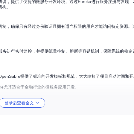
信与协调，提供了便捷的微服务开发环境。通过Eureka进行服务注册与发现，Zuu
架构。
身份验证和授权机制，确保只有经过身份验证且拥有适当权限的用户才能访问特定资源
nSabre能够对微服务进行实时监控，并提供流量控制、熔断等容错机制，保障系统的稳
penSabre提供了标准的开发模板和规范，大大缩短了项目启动时间和
bre尤其适合于金融行业的微服务应用开发。
轻松应对Docker和Kubernetes的部署需求，帮助企业快速实现容器化转
登录后查看全文
辑开发，无需从零开始搭建整个微服务体系。
团队协作效率。