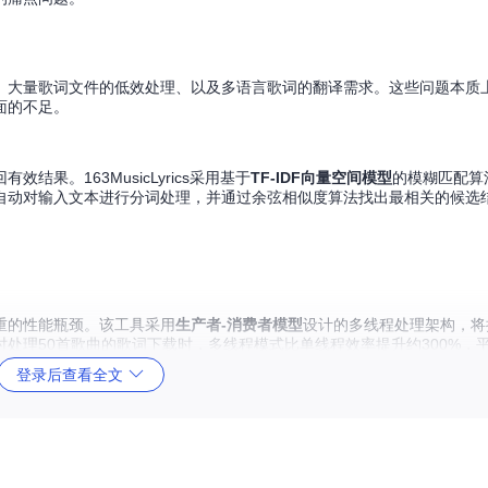
、大量歌词文件的低效处理、以及多语言歌词的翻译需求。这些问题本质
面的不足。
果。163MusicLyrics采用基于
TF-IDF向量空间模型
的模糊匹配算
自动对输入文本进行分词处理，并通过余弦相似度算法找出最相关的候选
重的性能瓶颈。该工具采用
生产者-消费者模型
设计的多线程处理架构，将
处理50首歌曲的歌词下载时，多线程模式比单线程效率提升约300%，
登录后查看全文
智能搜索引擎、批量处理引擎和多语言翻译引擎。这些引擎通过模块化设计实现