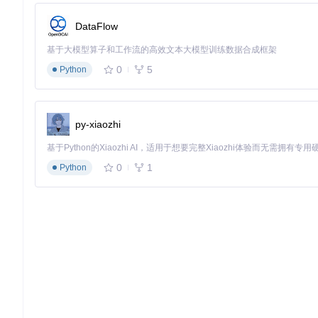
的处理过程监控。
DataFlow
场景矩阵：功能与应用场景的深度结合
基于大模型算子和工作流的高效文本大模型训练数据合成框架
163MusicLyrics的功能设计充分考虑了不同用户群体的实
0
5
Python
音乐收藏管理场景
对于音乐收藏爱好者，工具提供
智能整理方案
：通过扫描本地音
py-xiaozhi
路径，支持按"歌手-专辑"或"专辑-歌手"等多种目录结构组织文件
操作步骤
：
0
1
Python
启动"文件夹扫描"功能，选择本地音乐目录
系统自动分析文件元数据，标记缺失歌词的文件
点击"批量下载"，选择输出格式和存储路径
工具自动完成歌词匹配与下载，生成完整的歌词库
外语学习辅助场景
语言学习者可利用工具的
多语言处理功能
提升学习效率：日语歌
译。这些功能通过
文本处理管道
实现，支持自定义翻译服务提供
技术实现上，罗马音转换采用
Mecab分词
结合
词库映射
的方式，
质量和响应速度选择合适的服务。