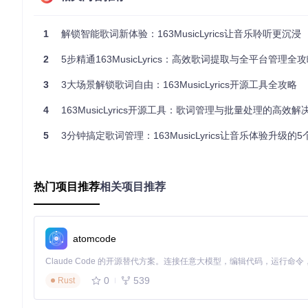
智能搜索引擎：多维度信息匹配系统
1
解锁智能歌词新体验：163MusicLyrics让音乐聆听更沉浸
智能搜索引擎整合了三种搜索模式，形成全方位的信息检索能力
2
5步精通163MusicLyrics：高效歌词提取与全平台管理全
精确搜索模块
：通过完整歌曲信息直接定位资源，采用
哈希
模糊搜索模块
：基于
BM25相关性算法
实现部分关键词匹配，
3
3大场景解锁歌词自由：163MusicLyrics开源工具全攻略
直链解析模块
：通过正则表达式提取音乐平台URL中的歌曲I
4
163MusicLyrics开源工具：歌词管理与批量处理的高效解
技术实现上，搜索引擎采用
分层缓存架构
：内存缓存存储热门搜
5
3分钟搞定歌词管理：163MusicLyrics让音乐体验升级的
LRU（最近最少使用）算法
，确保有限缓存空间的高效利用。
批量处理引擎：自动化任务流设计
热门项目推荐
相关项目推荐
批量处理引擎采用
工作流模式
设计，将歌词获取过程分解为多个
扫描节点
：通过递归目录遍历识别本地音乐文件，支持MP3、F
匹配节点
：提取音频文件元数据（ID3标签），与在线数据库
atomcode
下载节点
：多线程并行下载歌词文件，支持断点续传
转换节点
：将歌词文件转换为LRC或SRT格式，支持自定义时
0
539
Rust
引擎的
任务调度系统
基于优先级队列实现，用户可设置任务优先