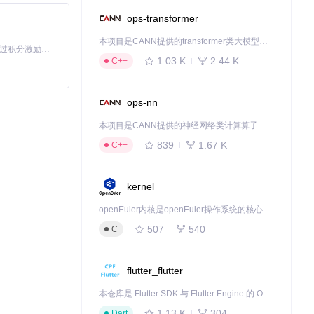
ops-transformer
本项目是CANN提供的transformer类大模型算子库，实现网络在NPU上加速计算。
「源启盛夏」暑期校园开发者成长计划旨在激活校园开源力量，通过积分激励、认证扶持、资源倾斜等形式，引导高校组织和开发者完成「入驻 — 建项目 — 做贡献 — 获认证 — 得资源」的完整闭环。无论你是想带领社团入驻平台的组织者，还是希望用代码贡献证明自己的开发者，都能在这里找到属于你的成长路径。
1.03 K
2.44 K
C++
ops-nn
命名规则和存储
本项目是CANN提供的神经网络类计算算子库，实现网络在NPU上加速计算。
839
1.67 K
C++
kernel
openEuler内核是openEuler操作系统的核心，既是系统性能与稳定性的基石，也是连接处理器、设备与服务的桥梁。
507
540
C
现歌词的即时翻
flutter_flutter
用户可根据翻译
本仓库是 Flutter SDK 与 Flutter Engine 的 OpenHarmony 适配版本，由 CPF-Flutter 团队维护。开发者可使用熟悉的 Flutter 技术栈开发 OpenHarmony 应用，3.35.7 及以后的适配版本可基于本仓库源码构建支持 OpenHarmony 的 Flutter Engine。
1.13 K
304
Dart