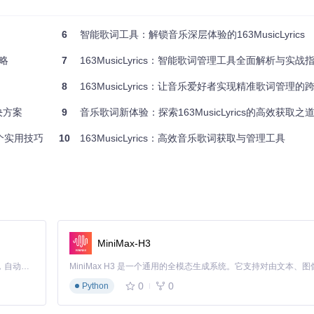
6
智能歌词工具：解锁音乐深层体验的163MusicLyrics
：
攻略
7
163MusicLyrics：智能歌词管理工具全面解析与实战
索引
技术实现O(1)级别的查询效率
支持拼音、简拼等多种输入方式
8
163MusicLyrics：让音乐爱好者实现精准歌词管理
D，绕过搜索直接获取资源
决方案
9
音乐歌词新体验：探索163MusicLyrics的高效获取之
索结果，本地磁盘缓存保存历史查询，有效降低重复请求的响应时间。缓
5个实用技巧
10
163MusicLyrics：高效音乐歌词获取与管理工具
可配置的处理节点：
LAC等主流音频格式
进行信息匹配
MiniMax-H3
间戳精度
Claude Code 的开源替代方案。连接任意大模型，编辑代码，运行命令，自动验证 — 全自动执行。用 Rust 构建，极致性能。 ｜ An open-source alternative to Claude Code. Connect any LLM, edit code, run commands, and verify changes — autonomously. Built in Rust for speed. Get Started
0
0
Python
级，确保重要任务优先处理。处理状态通过事件驱动模型实时反馈给用户