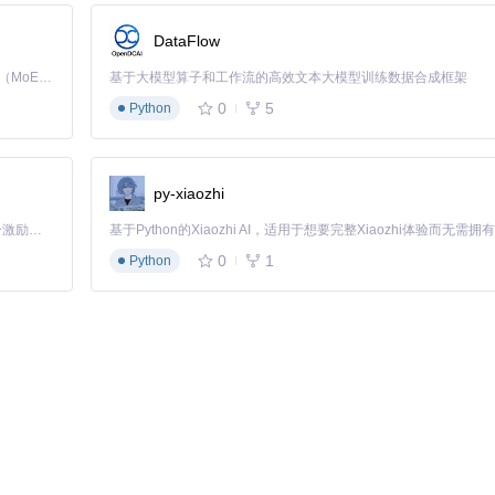
DataFlow
Kimi K3 是Kimi能力最强的模型：这是一个拥有 2.8 万亿参数的混合专家（MoE）模型，具备原生视觉理解能力，并支持 100 万 token 的上下文窗口。
基于大模型算子和工作流的高效文本大模型训练数据合成框架
0
5
Python
py-xiaozhi
。
「源启盛夏」暑期校园开发者成长计划旨在激活校园开源力量，通过积分激励、认证扶持、资源倾斜等形式，引导高校组织和开发者完成「入驻 — 建项目 — 做贡献 — 获认证 — 得资源」的完整闭环。无论你是想带领社团入驻平台的组织者，还是希望用代码贡献证明自己的开发者，都能在这里找到属于你的成长路径。
0
1
Python
环境下的一致性和可重复性。