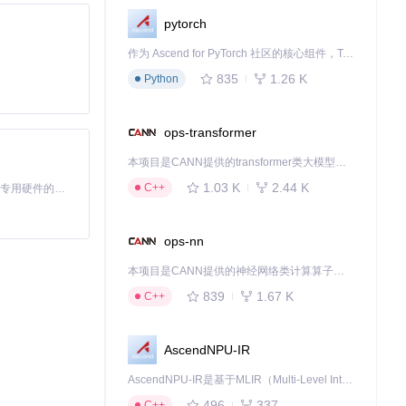
pytorch
作为 Ascend for PyTorch 社区的核心组件，TorchNPU 是昇腾专为 PyTorch 打造的深度学习适配插件，使 PyTorch 框架能够直接调用昇腾 NPU，为开发者提供昇腾 AI 处理器的超强算力。
835
1.26 K
Python
ops-transformer
本项目是CANN提供的transformer类大模型算子库，实现网络在NPU上加速计算。
1.03 K
2.44 K
C++
基于Python的Xiaozhi AI，适用于想要完整Xiaozhi体验而无需拥有专用硬件的用户。
ops-nn
本项目是CANN提供的神经网络类计算算子库，实现网络在NPU上加速计算。
839
1.67 K
C++
AscendNPU-IR
AscendNPU-IR是基于MLIR（Multi-Level Intermediate Representation）构建的，面向昇腾亲和算子编译时使用的中间表示，提供昇腾完备表达能力，通过编译优化提升昇腾AI处理器计算效率，支持通过生态框架使能昇腾AI处理器与深度调优
496
337
C++