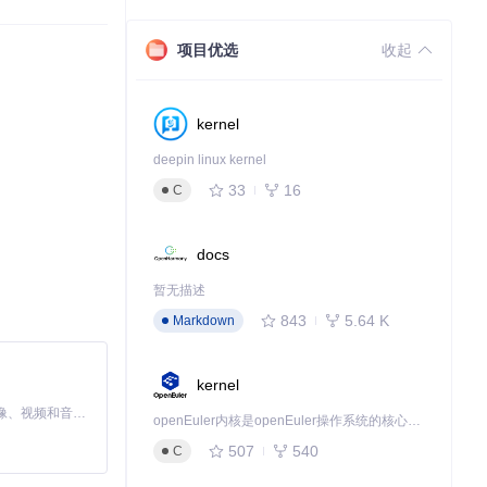
项目优选
收起
kernel
deepin linux kernel
33
16
C
docs
暂无描述
843
5.64 K
Markdown
kernel
MiniMax H3 是一个通用的全模态生成系统。它支持对由文本、图像、视频和音频组成的多模态上下文进行统一理解，并能生成分辨率高达 2K、时长可达 15 秒的带原生立体声音频的视频。得益于面向任务泛化的系统设计，H3 在预训练阶段就已具备广泛的多模态上下文理解与生成能力，能够出色地执行复杂的多模态指令。
openEuler内核是openEuler操作系统的核心，既是系统性能与稳定性的基石，也是连接处理器、设备与服务的桥梁。
507
540
C