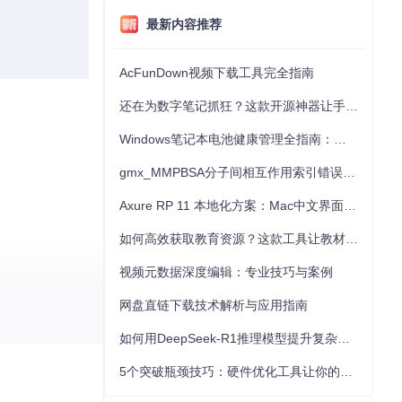
最新内容推荐
AcFunDown视频下载工具完全指南
还在为数字笔记抓狂？这款开源神器让手写批注效率提升300%
Windows笔记本电池健康管理全指南：从根源解决电池损耗问题
gmx_MMPBSA分子间相互作用索引错误的深度诊断与解决
Axure RP 11 本地化方案：Mac中文界面优化与原型设计工具汉化全指南
如何高效获取教育资源？这款工具让教材下载效率提升80%
视频元数据深度编辑：专业技巧与案例
网盘直链下载技术解析与应用指南
如何用DeepSeek-R1推理模型提升复杂任务解决能力：完整指南
5个突破瓶颈技巧：硬件优化工具让你的电脑性能提升30%