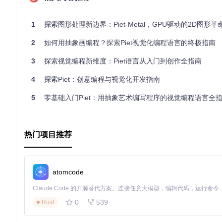
run
();

}

1
探索图形处理新边界：Piet-Metal，GPU驱动的2D图形革
fn
init
() {

// 初始化代码
2
如何用抽象画编程？探索Piet视觉化编程语言的终极指南
}

3
探索视觉编程新维度：Piet语言从入门到创作全指南
fn
run
() {

// 主程序运行代码
4
探索Piet：创意编程与视觉化开发指南
5
零基础入门Piet：用抽象艺术编写程序的视觉编程语言全
main()
: 主函数，项目的入口点。
init()
: 初始化函数，负责初始化项目的各种资源。
run()
: 主程序运行函数，负责执行项目的核心逻辑。
热门项目推荐
3. 项目的配置文件介绍
项目的配置文件是
Cargo.toml
。该文件定义了项目的依赖、版
atomcode
[package]
name
 = 
"piet-metal"
0
539
version
 = 
"0.1.0"
Rust
authors
 = [
"Your Name <your.email@example.com>"
edition
 = 
"2018"