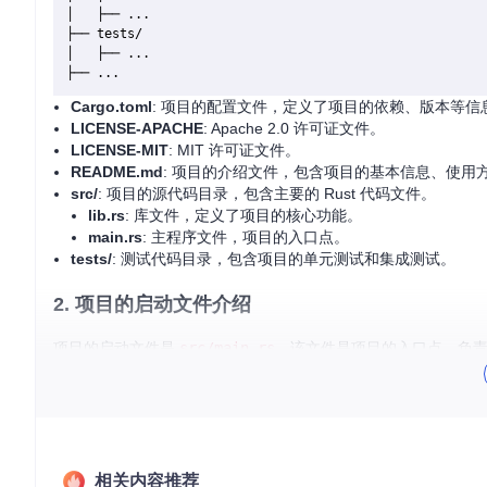
│   ├── ...

├── tests/

│   ├── ...

Cargo.toml
: 项目的配置文件，定义了项目的依赖、版本等信
LICENSE-APACHE
: Apache 2.0 许可证文件。
LICENSE-MIT
: MIT 许可证文件。
README.md
: 项目的介绍文件，包含项目的基本信息、使用
src/
: 项目的源代码目录，包含主要的 Rust 代码文件。
lib.rs
: 库文件，定义了项目的核心功能。
main.rs
: 主程序文件，项目的入口点。
tests/
: 测试代码目录，包含项目的单元测试和集成测试。
2. 项目的启动文件介绍
项目的启动文件是
src/main.rs
。该文件是项目的入口点，负
fn
main
() {

// 初始化项目
init
();

// 启动主程序
相关内容推荐