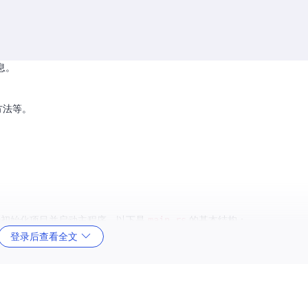
息。
方法等。
责初始化项目并启动主程序。以下是
main.rs
的基本结构：
登录后查看全文