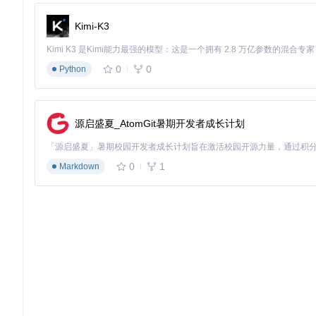
[dependencies]
Kimi-K3
some_dependency
 = 
"0.1.0"
[dev-dependencies]
0
0
Python
some_dev_dependency
 = 
"0.1.0"
[build-dependencies]
some_build_dependency
 = 
"0.1.0"
源启盛夏_AtomGit暑期开发者成长计划
[package]
: 定义了项目的基本信息，如名称、版本、作者等
[dependencies]
: 定义了项目的依赖库及其版本。
[dev-dependencies]
: 定义了开发依赖库及其版本。
0
1
Markdown
[build-dependencies]
: 定义了构建依赖库及其版本。
通过以上配置文件，可以管理项目的依赖关系，确保项目在不同