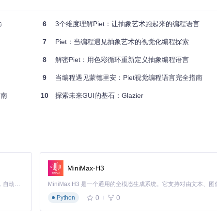
命
6
3个维度理解Piet：让抽象艺术跑起来的编程语言
7
Piet：当编程遇见抽象艺术的视觉化编程探索
8
解密Piet：用色彩循环重新定义抽象编程语言
9
当编程遇见蒙德里安：Piet视觉编程语言完全指南
指南
10
探索未来GUI的基石：Glazier
本、作者等信息。以下是
Cargo.toml
的基本结构：
MiniMax-H3
Claude Code 的开源替代方案。连接任意大模型，编辑代码，运行命令，自动验证 — 全自动执行。用 Rust 构建，极致性能。 ｜ An open-source alternative to Claude Code. Connect any LLM, edit code, run commands, and verify changes — autonomously. Built in Rust for speed. Get Started
0
0
Python