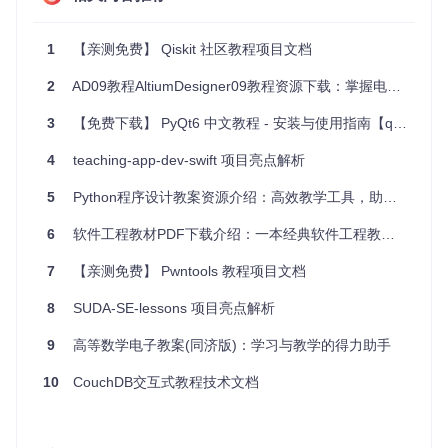
gui.py
: 图形用户界面模块。
notifier.py
: 通知处理模块。
updater.py
: 更新处理模块。
1
【亲测免费】 Qiskit 社区教程项目文档
utils.py
: 工具函数模块。
resources/
: 资源文件目录，包含图标、样式文件等。
2
AD09教程AltiumDesigner09教程资源下载：掌握电子设计利器
config/
: 配置文件目录，包含
config.ini
。
tests/
: 测试文件目录，包含各个模块的测试文件。
3
【免费下载】 PyQt6 中文教程 - 安装与使用指南【qt教程】
README.md
: 项目说明文档。
4
LICENSE
teaching-app-dev-swift 项目亮点解析
: 项目许可证文件。
setup.py
: 项目安装脚本。
5
Python程序设计教案资源介绍：高效教学工具，助力Python课程
2. 项目的启动文件介绍
6
软件工程教材PDF下载介绍：一本经典软件工程教材的便捷获取方式
main.py
是 FeedNotifier 项目的启动文件。它负责初始化应
7
【亲测免费】 Pwntools 教程项目文档
用程序并启动主循环。以下是
main.py
的主要功能：
8
SUDA-SE-lessons 项目亮点解析
import
9
高等数学电子教案(同济版)：学习与教学的得力助手
from
 FeedNotifier 
import
 main

10
if
 __name__ == 
CouchDB交互式教程技术文档
"__main__"
:

导入
sys
模块和
FeedNotifier
包中的
main
模块。