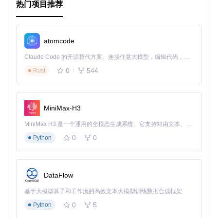
检查是否直接运行该脚本，如果是，则调用
main.main()
热门项目推荐
函数并退出。
main.main()
函数负责初始化配置、创建主窗口、启动通知
循环等。
atomcode
3. 项目的配置文件介绍
Claude Code 的开源替代方案。连接任意大模型，编辑代码，运行命令，自动验证 — 全自动执行。用 Rust 构建，极致性能。 ｜ An open-source alternative to Claude Code. Connect any LLM, edit code, run commands, and verify changes — autonomously. Built in Rust for speed. Get Started
0
544
Rust
FeedNotifier 使用
config.ini
作为配置文件，位于
FeedNo
tifier/config/
目录下。以下是
config.ini
的主要内容
和配置项：
MiniMax-H3
[General]
MiniMax H3 是一个通用的全模态生成系统。它支持对由文本、图像、视频和音频组成的多模态上下文进行统一理解，并能生成分辨率高达 2K、时长可达 15 秒的带原生立体声音频的视频。得益于面向任务泛化的系统设计，H3 在预训练阶段就已具备广泛的多模态上下文理解与生成能力，能够出色地执行复杂的多模态指令。
polling_interval
 = 
60
popup_duration
 = 
10
0
0
Python
popup_size
 = 
400
popup_position
popup_transparency
 = 
0.8
popup_border_size
 = 
2
DataFlow
popup_border_color = 
#000000
基于大模型算子和工作流的高效文本大模型训练数据合成框架
[Feeds]
feed1
0
5
Python
feed2
 = http://example.com/feed2
