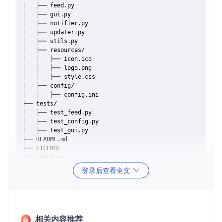
│   ├── feed.py

│   ├── gui.py

│   ├── notifier.py

│   ├── updater.py

│   ├── utils.py

│   ├── resources/

│   │   ├── icon.ico

│   │   ├── logo.png

│   │   ├── style.css

│   ├── config/

│   │   ├── config.ini

├── tests/

│   ├── test_feed.py

│   ├── test_config.py

│   ├── test_gui.py

├── README.md

├── LICENSE

登录后查看全文
FeedNotifier/
: 主项目目录，包含所有源代码文件。
__init__.py
: 包初始化文件。
main.py
: 项目启动文件。
config.py
: 配置文件处理模块。
feed.py
: RSS 和 Atom 订阅处理模块。
相关内容推荐