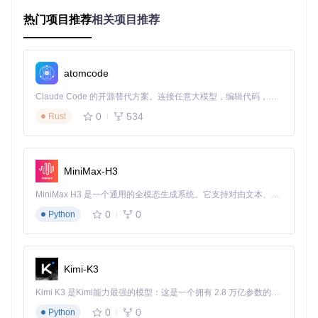
图1：多语言界面展示，支持同时查看原文与译文，保护隐私
的同时提升翻译效率
热门项目推荐
相关项目推荐
如何在5分钟内搭建离线翻译环境？
部署步骤：从源码到可用的极简流程
atomcode
网络中断时如何继续翻译？通过以下步骤快速部署离线翻译环
Claude Code 的开源替代方案。连接任意大模型，编辑代码，运行命令，自动验证 — 全自动执行。用 Rust 构建，极致性能。 ｜ An open-source alternative to Claude Code. Connect any LLM, edit code, run commands, and verify changes — autonomously. Built in Rust for speed. Get Started
境：
0
534
Rust
git 
clone
cd
 argos-translate

pip install -r requirements.txt

MiniMax-H3
MiniMax H3 是一个通用的全模态生成系统。它支持对由文本、图像、视频和音频组成的多模态上下文进行统一理解，并能生成分辨率高达 2K、时长可达 15 秒的带原生立体声音频的视频。得益于面向任务泛化的系统设计，H3 在预训练阶段就已具备广泛的多模态上下文理解与生成能力，能够出色地执行复杂的多模态指令。
🔍
重点操作
：setup.sh脚本会自动检测系统架构并优化模型存
0
0
Python
储路径，默认将语言包保存在用户目录下的.argos-translate文
件夹
⏱️
耗时提示
：首次运行需下载基础翻译模型（约300MB），
Kimi-K3
建议在WiFi环境下完成初始配置
Kimi K3 是Kimi能力最强的模型：这是一个拥有 2.8 万亿参数的混合专家（MoE）模型，具备原生视觉理解能力，并支持 100 万 token 的上下文窗口。
最低配置建议
0
0
Python
处理器：双核CPU即可流畅运行基础翻译