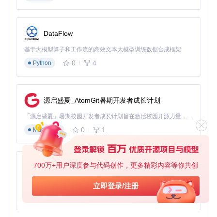
内存：2GB RAM可满足常规翻译需求
存储：基础语言包约占用500MB，完整语言库建议预留5G
B空间
DataFlow
如何用离线翻译解决实际场景问题？
基于大模型算子和工作流的高效文本大模型训练数据合成框架
0
4
Python
留学生论文翻译：学术文献跨语言阅读方案
场景痛点
：国外大学图书馆网络限制严格，无法使用在线翻译
工具阅读英文文献
源启盛夏_AtomGit暑期开发者成长计划
解决方案
：
「源启盛夏」暑期校园开发者成长计划旨在激活校园开源力量，通过积分激励、认证扶持、资源倾斜等形式，引导高校组织和开发者完成「入驻 — 建项目 — 做贡献 — 获认证 — 得资源」的完整闭环。无论你是想带领社团入驻平台的组织者，还是希望用代码贡献证明自己的开发者，都能在这里找到属于你的成长路径。
提前在宿舍网络下载英中、英日等学术常用语言包
将PDF文献转为文本格式导入翻译工具
0
1
Markdown
使用批量翻译功能处理整章内容，保持专业术语一致性
图2：网页版翻译界面，支持大段文本输入和术语自定义，适
700万+用户深度参与代码创作，更多精彩内容等你共创
py-xiaozhi
合学术文献翻译
基于Python的Xiaozhi AI，适用于想要完整Xiaozhi体验而无需拥有专用硬件的用户。
立即登录/注册
跨境旅行沟通：无网络环境下的实时对话翻译
0
1
Python
场景痛点
：境外旅行时国际漫游费用高昂，无法依赖在线翻译
App