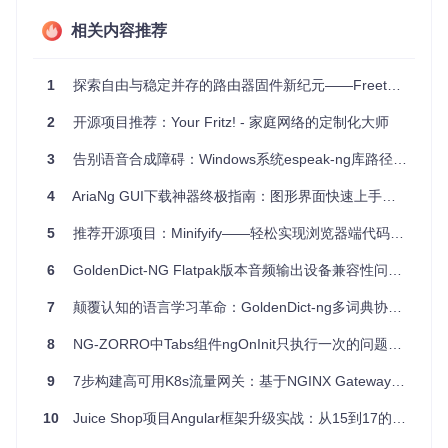
取最新的安全更新，保障你的网络不受威胁。
4、项目特点
相关内容推荐
高度可定制
：Freetz允许用户深入配置网络参数，以满足特
定需求。
良好的硬件兼容性
：支持多种路由器型号，包括老旧和新型
1
探索自由与稳定并存的路由器固件新纪元——Freetz-NG
号。
强大的社区支持
：虽然官方维护停止，但有一部分忠实用户
2
开源项目推荐：Your Fritz! - 家庭网络的定制化大师
仍在Freetz-NG项目上进行开发和交流。
3
告别语音合成障碍：Windows系统espeak-ng库路径配置全攻略
易用的图形界面
：通过Web界面，即使是技术新手也能轻松
管理和调整设置。
4
AriaNg GUI下载神器终极指南：图形界面快速上手教程
总结来说，对于寻求个性化网络体验的技术爱好者，或者希望
充分利用现有路由器潜力的用户，尽管Freetz已不再维护，但
5
推荐开源项目：Minifyify——轻松实现浏览器端代码压缩与调试
它的继任者Freetz-NG提供了持续发展的平台。为了最佳的安
全性和新特性，请考虑迁移到Freetz-NG项目。
6
GoldenDict-NG Flatpak版本音频输出设备兼容性问题解析
7
颠覆认知的语言学习革命：GoldenDict-ng多词典协同工具完全指南
8
NG-ZORRO中Tabs组件ngOnInit只执行一次的问题解析
9
7步构建高可用K8s流量网关：基于NGINX Gateway Fabric的企业级实践
10
Juice Shop项目Angular框架升级实战：从15到17的技术挑战与解决方案