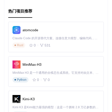
热门项目推荐
atomcode
Claude Code 的开源替代方案。连接任意大模型，编辑代码，运行命令，自动验证 — 全自动执行。用 Rust 构建，极致性能。 ｜ An open-source alternative to Claude Code. Connect any LLM, edit code, run commands, and verify changes — autonomously. Built in Rust for speed. Get Started
0
531
Rust
MiniMax-H3
MiniMax H3 是一个通用的全模态生成系统。它支持对由文本、图像、视频和音频组成的多模态上下文进行统一理解，并能生成分辨率高达 2K、时长可达 15 秒的带原生立体声音频的视频。得益于面向任务泛化的系统设计，H3 在预训练阶段就已具备广泛的多模态上下文理解与生成能力，能够出色地执行复杂的多模态指令。
0
0
Python
Kimi-K3
Kimi K3 是Kimi能力最强的模型：这是一个拥有 2.8 万亿参数的混合专家（MoE）模型，具备原生视觉理解能力，并支持 100 万 token 的上下文窗口。