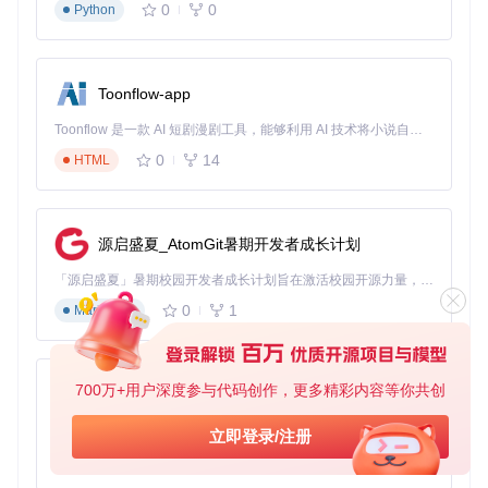
0
0
Python
Toonflow-app
Toonflow 是一款 AI 短剧漫剧工具，能够利用 AI 技术将小说自动转化为剧本，并结合 AI 生成的图片和视频，实现高效的短剧创作。借助 Toonflow，可以轻松完成从文字到影像的全流程，让短剧制作变得更加智能与便捷。
0
14
HTML
源启盛夏_AtomGit暑期开发者成长计划
「源启盛夏」暑期校园开发者成长计划旨在激活校园开源力量，通过积分激励、认证扶持、资源倾斜等形式，引导高校组织和开发者完成「入驻 — 建项目 — 做贡献 — 获认证 — 得资源」的完整闭环。无论你是想带领社团入驻平台的组织者，还是希望用代码贡献证明自己的开发者，都能在这里找到属于你的成长路径。
0
1
Markdown
700万+用户深度参与代码创作，更多精彩内容等你共创
AionUi
免费、本地、开源的 24/7 全天候 Cowork 应用，以及适用于 Gemini CLI、Claude Code、Codex、OpenCode、Qwen Code、Goose CLI、Auggie 等的 OpenClaw | 🌟 喜欢就点star吧
立即登录/注册
0
6
TypeScript