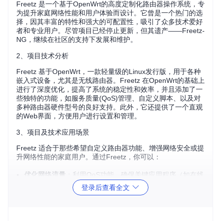
Freetz 是一个基于OpenWrt的高度定制化路由器操作系统，专
为提升家庭网络性能和用户体验而设计。它曾是一个热门的选
择，因其丰富的特性和强大的可配置性，吸引了众多技术爱好
者和专业用户。尽管项目已经停止更新，但其遗产——Freetz-
NG，继续在社区的支持下发展和维护。
2、项目技术分析
Freetz 基于OpenWrt，一款轻量级的Linux发行版，用于各种
嵌入式设备，尤其是无线路由器。Freetz 在OpenWrt的基础上
进行了深度优化，提高了系统的稳定性和效率，并且添加了一
些独特的功能，如服务质量(QoS)管理、自定义脚本、以及对
多种路由器硬件型号的良好支持。此外，它还提供了一个直观
的Web界面，方便用户进行设置和管理。
3、项目及技术应用场景
Freetz 适合于那些希望自定义路由器功能、增强网络安全或提
升网络性能的家庭用户。通过Freetz，你可以：
优化网络流量
：利用QoS功能，确保关键应用程序（如在线
游戏或视频流）的数据优先级。
登录后查看全文
自定义服务
：安装插件，扩展路由器的功能，例如建立FTP
服务器或运行智能家居应用。
安全监控
：虽然项目不再维护，但在Freetz-NG中，可以获