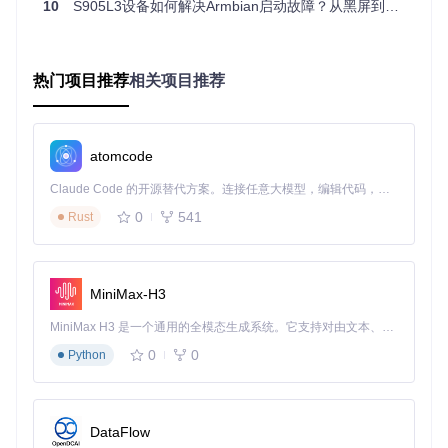
10
S905L3设备如何解决Armbian启动故障？从黑屏到开机的完整指南
x.conf
部分设备需要同时修改uEnv.txt文件中的dtb_name参数
替代方案
热门项目推荐
相关项目推荐
对于找不到专用DTB的设备，可尝试使用meson-gxl-s905l3通
用文件并通过fdt_overlays参数补充配置
2. 引导程序更新：U-Boot兼容性修复
操作指令
atomcode
# 安装阶段指定U-Boot
Claude Code 的开源替代方案。连接任意大模型，编辑代码，运行命令，自动验证 — 全自动执行。用 Rust 构建，极致性能。 ｜ An open-source alternative to Claude Code. Connect any LLM, edit code, run commands, and verify changes — autonomously. Built in Rust for speed. Get Started
armbian-install -m 
yes
 -u u-boot-p212.bin

0
541
Rust
# 已安装系统更新U-Boot
armbian-update -m 
yes
原理注解
MiniMax-H3
U-Boot负责初始化存储控制器和内存时序，S905L3需要支持E
MiniMax H3 是一个通用的全模态生成系统。它支持对由文本、图像、视频和音频组成的多模态上下文进行统一理解，并能生成分辨率高达 2K、时长可达 15 秒的带原生立体声音频的视频。得益于面向任务泛化的系统设计，H3 在预训练阶段就已具备广泛的多模态上下文理解与生成能力，能够出色地执行复杂的多模态指令。
MMC 5.1协议的专用引导程序
0
0
Python
适用内核版本
5.10.y ~ 6.6.y系列内核验证通过
6.12.y系列需使用20240101以后的U-Boot版本
社区案例卡片
DataFlow