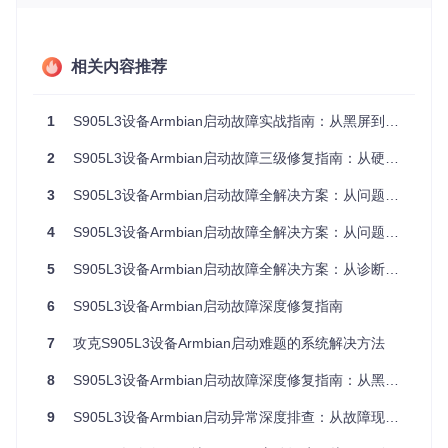
内核阶段
：内核通过设备树文件识别硬件资源
用户空间阶段
：加载驱动模块并启动系统服务
社区经验速记
相关内容推荐
"CM311-1用户注意：使用s905x3系列DTB文件会导致HD
MI初始化失败，必须使用带'l2'标识的专用文件" —— 社区
用户@linuxserver 2023-11-15验证
1
S905L3设备Armbian启动故障实战指南：从黑屏到稳定运行的完整解决方案
2
S905L3设备Armbian启动故障三级修复指南：从硬件适配到驱动优化的全流程解决方案
分层修复策略：三级递进式解决方案
3
S905L3设备Armbian启动故障全解决方案：从问题诊断到系统优化
1. 设备树适配：硬件资源映射修复
操作指令
4
S905L3设备Armbian启动故障全解决方案：从问题诊断到系统优化
# 查看当前DTB配置
cat
 /boot/extlinux/extlinux.conf | grep FDT

5
S905L3设备Armbian启动故障全解决方案：从诊断到优化的系统方法
# 替换为CM311-1专用DTB
6
S905L3设备Armbian启动故障深度修复指南
sed -i 
's|FDT .*|FDT /dtbs/amlogic/meson-gxl-s905l2-x7-5g
7
攻克S905L3设备Armbian启动难题的系统解决方法
原理注解
设备树文件（.dtb）包含硬件寄存器地址、中断映射等关键信
8
S905L3设备Armbian启动故障深度修复指南：从黑屏到稳定运行的全流程解决方案
息，S905L3与S905X3的外设布局差异要求使用专用文件
9
S905L3设备Armbian启动异常深度排查：从故障现象到根源修复
风险提示
错误的DTB可能导致设备无法启动，建议操作前备份extlinu