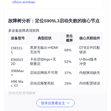
s9xxx-armbian
故障树分析：定位S905L3启动失败的核心节点
多设备故障表现矩阵
发生
设备型号
典型症状
核心关联组件
概率
黑屏无输出+HDMI
DTB文件匹配
CM311-
68%
1
无信号
错误
卡在启动logo+无
U-Boot版本
E900V2
52%
2D
限重启
冲突
X96Max
启动后网络不可用
内核驱动缺失
37%
+
H96 Ma
启动后频繁死机
内存配置错误
29%
x X3
启动流程原理解析
Armbian系统在S905L3设备上的启动过程涉及三个关键环节：
登录后查看全文
引导阶段
：U-Boot负责初始化硬件并加载内核