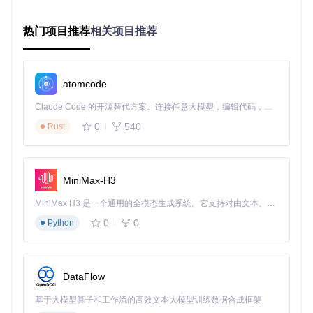
置"选项并开启。正确填写发件箱地址（推荐使用QQ邮箱）、
授权码（非邮箱密码，需在邮箱设置中单独获取）和收件箱地
热门项目推荐
相关项目推荐
址。配置完成后，每次打卡操作的结果将自动发送至指定邮
箱，包含打卡时间、地点和状态等详细信息。
请务必确保授权
码正确，否则邮件通知功能将无法使用
。
atomcode
高级应用：场景化配置方案与远程控制
Claude Code 的开源替代方案。连接任意大模型，编辑代码，运行命令，自动验证 — 全自动执行。用 Rust 构建，极致性能。 ｜ An open-source alternative to Claude Code. Connect any LLM, edit code, run commands, and verify changes — autonomously. Built in Rust for speed. Get Started
不同职业人群有着差异化的打卡需求，AutoDingding提供了灵
0
540
活的配置选项以适应各种场景：
Rust
程序员群体通常需要应对加班场景，建议在"任务设置"中开
启"弹性打卡"模式，设置下班打卡的时间浮动范围为30分钟。
同时启用"伪灭屏"功能，通过音量键快速切换至时钟界面，既
MiniMax-H3
保证应用运行又不影响其他工作。
MiniMax H3 是一个通用的全模态生成系统。它支持对由文本、图像、视频和音频组成的多模态上下文进行统一理解，并能生成分辨率高达 2K、时长可达 15 秒的带原生立体声音频的视频。得益于面向任务泛化的系统设计，H3 在预训练阶段就已具备广泛的多模态上下文理解与生成能力，能够出色地执行复杂的多模态指令。
销售岗位经常需要外勤打卡，可在"位置设置"中开启"位置模拟
0
0
Python
保护"，避免因信号问题导致的打卡失败。同时配置"网络切换
检测"，当检测到从4G切换至WiFi网络时自动触发打卡，适应
办公室与外出场景的快速切换。
教师用户则可以利用"课程表模式"，在设置中导入课程时间
DataFlow
表，系统将自动在上课前30分钟和下课后10分钟执行打卡操
作。配合"假期模式"，可自动跳过节假日打卡任务，无需手动
基于大模型算子和工作流的高效文本大模型训练数据合成框架
调整。