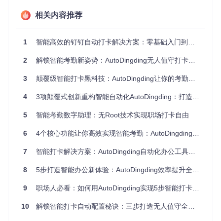
相关内容推荐
最后是通知监听权限的设置。在应用的特殊权限管理中，找
到"通知使用权"选项，授予"DailyTask"通知监听权限。这一设
1
智能高效的钉钉自动打卡解决方案：零基础入门到精通
置让应用能够监测钉钉的打卡通知，确保在正确的时间点执行
打卡操作，提高打卡成功率。
2
解锁智能考勤新姿势：AutoDingding无人值守打卡方案全解析
核心功能：智能打卡任务配置与管理 🔧
3
颠覆级智能打卡黑科技：AutoDingding让你的考勤管理效率提升300%
完成基础权限配置后，进入应用主界面开始设置打卡任务。Au
4
3项颠覆式创新重构智能自动化AutoDingding：打造无人值守的跨设备安全防护体系
toDingding的主界面采用简洁设计，底部导航栏包含"任
务"、"添加"和"设置"三个核心功能入口。点击中间的"+"按钮即
5
智能考勤数字助理：无Root技术实现职场打卡自由
可创建新的打卡任务。
6
4个核心功能让你高效实现智能考勤：AutoDingding自动打卡全攻略
7
智能打卡解决方案：AutoDingding自动化办公工具使用指南
在任务配置界面，您可以设置多个打卡时间点，系统默认会在
设定时间前后5分钟内随机选择执行时间，有效避免固定时间
8
5步打造智能办公新体验：AutoDingding效率提升全攻略
打卡带来的风险。每个任务包含"计划时间"和"实际执行时
间"两个时间戳，方便您追踪每次打卡的具体情况。
建议设置
9
职场人必看：如何用AutoDingding实现5步智能打卡，告别考勤焦虑？
至少两个时间点（如上班和下班）
，并开启"重复"选项以适应
工作日考勤需求。
10
解锁智能打卡自动配置秘诀：三步打造无人值守全机型适配方案
邮箱通知功能是核心功能之一，在"设置"页面中找到"邮箱配