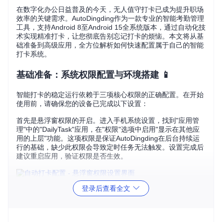
在数字化办公日益普及的今天，无人值守打卡已成为提升职场
效率的关键需求。AutoDingding作为一款专业的智能考勤管理
工具，支持Android 8至Android 15全系统版本，通过自动化技
术实现精准打卡，让您彻底告别忘记打卡的烦恼。本文将从基
础准备到高级应用，全方位解析如何快速配置属于自己的智能
打卡系统。
基础准备：系统权限配置与环境搭建 📱
智能打卡的稳定运行依赖于三项核心权限的正确配置。在开始
使用前，请确保您的设备已完成以下设置：
首先是悬浮窗权限的开启。进入手机系统设置，找到"应用管
理"中的"DailyTask"应用，在"权限"选项中启用"显示在其他应
用的上层"功能。这项权限是保证AutoDingding在后台持续运
行的基础，缺少此权限会导致定时任务无法触发。设置完成后
建议重启应用，验证权限是否生效。
登录后查看全文
其次需要配置通知栏权限。在系统通知管理中，为"DailyTas
k"开启"允许通知"开关。开启后，您将实时收到打卡成功、失
败或异常的状态提醒，无需频繁打开应用检查。建议同时开
启"显示在状态栏"选项，确保重要通知不会被忽略。