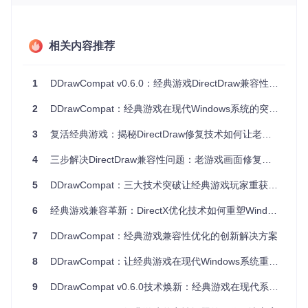
典型故障
：部分3D游戏在场景切换时出现纹理错位与颜色块效
应，尤其在集成显卡环境下更为明显。
技术创新
：通过引入动态表面间距计算算法，实现了纹理数据
相关内容推荐
在不同硬件架构间的自适应转换。系统会实时检测GPU类型并
调整数据对齐方式，确保纹理内存布局与显卡要求匹配。
实测效果
：在中世纪策略类游戏中，城堡纹理细节完整度提升
1
DDrawCompat v0.6.0：经典游戏DirectDraw兼容性高效解决方案
40%；在赛车模拟游戏里，赛道边缘抗锯齿效果显著改善，画
面流畅度提升25帧/秒。
2
DDrawCompat：经典游戏在现代Windows系统的突破性解决方案
优化输入响应
3
复活经典游戏：揭秘DirectDraw修复技术如何让老游戏在现代系统重生
典型故障
：动作游戏中出现鼠标移动延迟与按键输入丢失，严
重影响操作体验。
4
三步解决DirectDraw兼容性问题：老游戏画面修复与性能优化终极解决方案
技术创新
：开发独立的输入处理线程，采用高频轮询机制（最
高支持1000Hz）替代传统消息队列模式，并引入输入事件优
5
DDrawCompat：三大技术突破让经典游戏玩家重获流畅体验
先级调度算法，确保游戏关键操作的响应优先性。
实测效果
：在快节奏射击游戏中，输入延迟从平均80ms降至1
6
经典游戏兼容革新：DirectX优化技术如何重塑Windows老游戏体验
2ms；在即时战略游戏里，框选单位操作的响应灵敏度提升3
倍，误操作率下降65%。
7
DDrawCompat：经典游戏兼容性优化的创新解决方案
重构资源管理
8
DDrawCompat：让经典游戏在现代Windows系统重获新生的兼容性神器
典型故障
：大型场景加载时频繁出现内存溢出导致的程序崩
9
DDrawCompat v0.6.0技术焕新：经典游戏在现代系统的体验升级
溃，尤其在Windows 11系统中问题更为突出。
技术创新
：设计基于引用计数的智能资源回收机制，实现显存