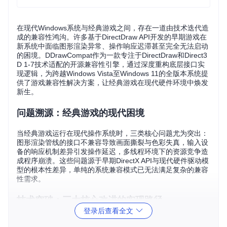
在现代Windows系统与经典游戏之间，存在一道由技术迭代造
成的兼容性鸿沟。许多基于DirectDraw API开发的早期游戏在
新系统中面临图形渲染异常、操作响应迟滞甚至完全无法启动
的困境。DDrawCompat作为一款专注于DirectDraw和Direct3
D 1-7技术适配的开源兼容性引擎，通过深度重构底层接口实
现逻辑，为跨越Windows Vista至Windows 11的全版本系统提
供了游戏兼容性解决方案，让经典游戏在现代硬件环境中焕发
新生。
问题溯源：经典游戏的现代困境
当经典游戏运行在现代操作系统时，三类核心问题尤为突出：
图形渲染管线的接口不兼容导致画面撕裂与色彩失真，输入设
备的响应机制差异引发操作延迟，多线程环境下的资源竞争造
成程序崩溃。这些问题源于早期DirectX API与现代硬件驱动模
型的根本性差异，单纯的系统兼容模式已无法满足复杂的兼容
性需求。
技术突破：三大核心改进的实现路径
登录后查看全文
重构渲染管线