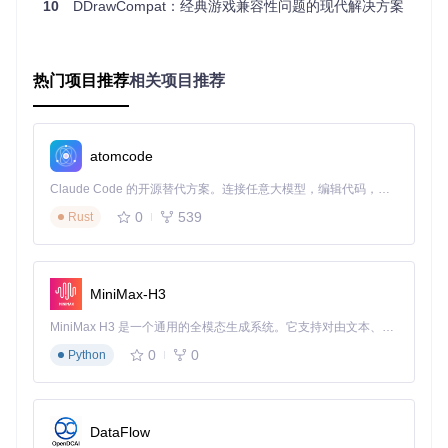
与系统内存的动态平衡管理。通过预判资源使用频率，将不活
10
DDrawCompat：经典游戏兼容性问题的现代解决方案
跃纹理自动交换至系统内存，释放宝贵的显存空间。
实测效果
：在开放世界角色扮演游戏中，场景切换成功率从6
8%提升至99.5%；在含有大量特效的战斗场景中，内存占用峰
值降低38%，游戏稳定性显著提升。
热门项目推荐
相关项目推荐
场景验证：从实验室到真实游戏环境
atomcode
Claude Code 的开源替代方案。连接任意大模型，编辑代码，运行命令，自动验证 — 全自动执行。用 Rust 构建，极致性能。 ｜ An open-source alternative to Claude Code. Connect any LLM, edit code, run commands, and verify changes — autonomously. Built in Rust for speed. Get Started
经过严格的兼容性测试，该兼容性引擎已在超过50款经典游戏
中验证了其可靠性。在2D横版过关游戏中，解决了因色彩索引
0
539
Rust
错误导致的人物皮肤异常问题；在实时策略游戏里，修复了大
地图渲染时的内存泄漏问题；在模拟飞行游戏中，优化了3D模
型加载逻辑，使复杂场景的帧率稳定性提升40%。这些改进不
仅解决了表面的运行问题，更从根本上修复了API调用层面的
MiniMax-H3
兼容性缺陷。
MiniMax H3 是一个通用的全模态生成系统。它支持对由文本、图像、视频和音频组成的多模态上下文进行统一理解，并能生成分辨率高达 2K、时长可达 15 秒的带原生立体声音频的视频。得益于面向任务泛化的系统设计，H3 在预训练阶段就已具备广泛的多模态上下文理解与生成能力，能够出色地执行复杂的多模态指令。
配置指南：从基础部署到高级调优
0
0
Python
基础配置步骤
克隆项目仓库：
git clone https://gitcode.com/gh
_mirrors/dd/DDrawCompat
DataFlow
按照编译指南生成适配目标系统的二进制文件