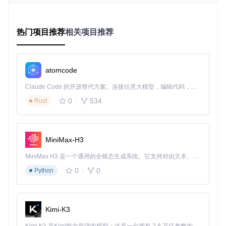
三步实现老游戏完美运行
获取适配版本文件
热门项目推荐
相关项目推荐
从项目仓库克隆最新代码进行编译，或直接下载稳定版本的dd
raw.dll文件。务必选择不带"debug"标识的发行版本，确保获
得经过充分测试的稳定兼容层。
atomcode
git 
clone
Claude Code 的开源替代方案。连接任意大模型，编辑代码，运行命令，自动验证 — 全自动执行。用 Rust 构建，极致性能。 ｜ An open-source alternative to Claude Code. Connect any LLM, edit code, run commands, and verify changes — autonomously. Built in Rust for speed. Get Started
精准部署兼容文件
0
534
Rust
将ddraw.dll文件复制到游戏主程序所在目录，确保与游戏可执
行文件（通常是.exe格式）位于同一文件夹。这种"随行部
署"方式让系统在启动游戏时自动优先加载兼容层，无需修改
系统全局设置。
MiniMax-H3
验证安装效果
MiniMax H3 是一个通用的全模态生成系统。它支持对由文本、图像、视频和音频组成的多模态上下文进行统一理解，并能生成分辨率高达 2K、时长可达 15 秒的带原生立体声音频的视频。得益于面向任务泛化的系统设计，H3 在预训练阶段就已具备广泛的多模态上下文理解与生成能力，能够出色地执行复杂的多模态指令。
启动游戏后，检查游戏目录下是否生成DDrawCompat-
游戏名
.
0
0
Python
log日志文件。日志文件的出现表明兼容层已成功加载，游戏
正在通过DDrawCompat进行渲染输出。
进阶使用技巧与优化
Kimi-K3