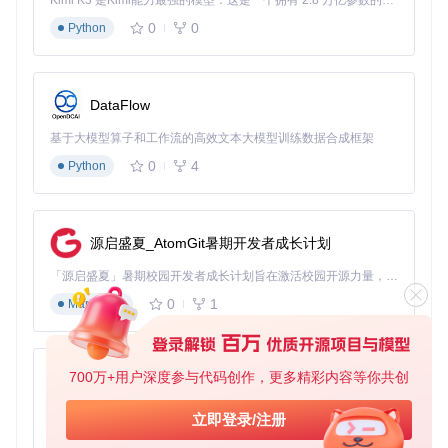
Kimi K3 是Kimi能力最强的模型：这是一个拥有 2.8 万亿参数的混合专家（MoE）模型，具备原生视觉理解能力，并支持 100 万 token 的上下文窗口。
定制化配置指南
0
0
Python
在游戏目录创建DDrawCompat.ini配置文件，可精细调整各项
参数：
设置帧率限制解决画面撕裂
DataFlow
调整纹理过滤模式提升画质
配置色彩深度适配不同游戏需求
基于大模型算子和工作流的高效文本大模型训练数据合成框架
0
4
重要配置示例：
Python
[Compatibility]
ForceDirect3D9
=
1
源启盛夏_AtomGit暑期开发者成长计划
[Render]
ResolutionScale
=
2.0
「源启盛夏」暑期校园开发者成长计划旨在激活校园开源力量，通过积分激励、认证扶持、资源倾斜等形式，引导高校组织和开发者完成「入驻 — 建项目 — 做贡献 — 获认证 — 得资源」的完整闭环。无论你是想带领社团入驻平台的组织者，还是希望用代码贡献证明自己的开发者，都能在这里找到属于你的成长路径。
TextureFilter
0
1
Markdown
常见问题解决方案
🔧
游戏启动无反应
：检查ddraw.dll与系统位数（32/64位）是
否匹配
700万+用户深度参与代码创作，更多精彩内容等你共创
py-xiaozhi
🛠️
画面异常
：尝试禁用硬件加速或调整色彩键模式
🔄
性能卡顿
：降低分辨率缩放比例并启用帧率限制
基于Python的Xiaozhi AI，适用于想要完整Xiaozhi体验而无需拥有专用硬件的用户。
立即登录/注册
0
1
Python
适用范围与使用限制