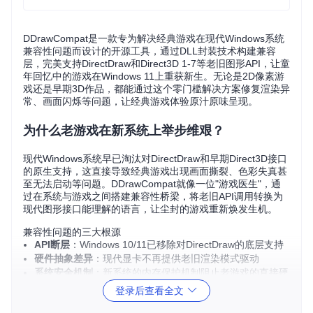
DDrawCompat是一款专为解决经典游戏在现代Windows系统
兼容性问题而设计的开源工具，通过DLL封装技术构建兼容
层，完美支持DirectDraw和Direct3D 1-7等老旧图形API，让童
年回忆中的游戏在Windows 11上重获新生。无论是2D像素游
戏还是早期3D作品，都能通过这个零门槛解决方案修复渲染异
常、画面闪烁等问题，让经典游戏体验原汁原味呈现。
为什么老游戏在新系统上举步维艰？
现代Windows系统早已淘汰对DirectDraw和早期Direct3D接口
的原生支持，这直接导致经典游戏出现画面撕裂、色彩失真甚
至无法启动等问题。DDrawCompat就像一位"游戏医生"，通
过在系统与游戏之间搭建兼容性桥梁，将老旧API调用转换为
现代图形接口能理解的语言，让尘封的游戏重新焕发生机。
兼容性问题的三大根源
API断层
：Windows 10/11已移除对DirectDraw的底层支持
硬件抽象差异
：现代显卡不再提供老旧渲染模式驱动
系统安全机制
：新系统的内存保护机制阻止老游戏的直接硬
件访问
登录后查看全文