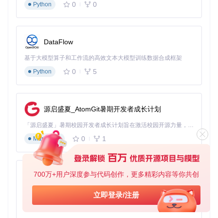
0
0
Python
DataFlow
基于大模型算子和工作流的高效文本大模型训练数据合成框架
0
5
Python
源启盛夏_AtomGit暑期开发者成长计划
「源启盛夏」暑期校园开发者成长计划旨在激活校园开源力量，通过积分激励、认证扶持、资源倾斜等形式，引导高校组织和开发者完成「入驻 — 建项目 — 做贡献 — 获认证 — 得资源」的完整闭环。无论你是想带领社团入驻平台的组织者，还是希望用代码贡献证明自己的开发者，都能在这里找到属于你的成长路径。
0
1
Markdown
700万+用户深度参与代码创作，更多精彩内容等你共创
py-xiaozhi
基于Python的Xiaozhi AI，适用于想要完整Xiaozhi体验而无需拥有专用硬件的用户。
立即登录/注册
0
1
Python