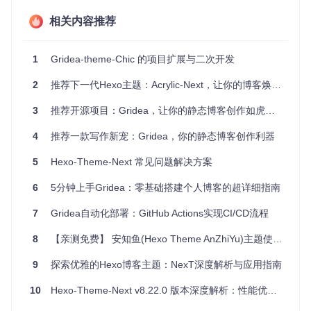
e NexT都能助你在网络上建立一个美观且功能强大的个人空
间。尤其适合那些希望拥有独特设计，且希望管理简便的博客
相关内容推荐
主人。
教育与知识分享
：利用Gridea Theme NexT提供的搜索和
1
Gridea-theme-Chic 的项目扩展与二次开发
评论功能，创建教学资源库或技术博客，方便读者学习交
流。
2
推荐下一代Hexo主题：Acrylic-Next，让你的博客焕然一新！
个人作品集
：展示你的艺术作品、编程项目，或是旅行照
片，Gridea Theme NexT的精美设计将使你的作品更加出
3
推荐开源项目：Gridea，让你的静态博客创作如虎添翼
众。
4
创意写作
推荐一款写作新宠：Gridea，你的静态博客创作利器
：用主题的自定义设置打造一个温馨的小窝，记
录生活点滴，激发创作灵感。
5
Hexo-Theme-Next 常见问题解决方案
4、项目特点
6
5分钟上手Gridea：零基础搭建个人博客的超详细指南
移植性好
：源自 Hexo 的 Next 主题，移植到 Gridea 后依
7
Gridea自动化部署：GitHub Actions实现CI/CD流程
然保持高质量。
易于定制
：丰富的自定义选项，让你的博客与众不同。
8
【亲测免费】 安知鱼(Hexo Theme AnZhiYu)主题使用教程
持续更新
：计划新增夜间模式、打赏功能和多语言支持，不
断提升用户体验。
9
探索优雅的Hexo博客主题：NexT深度解析与应用指南
社群支持
：有活跃的用户交流群，遇到问题能得到及时解答
10
Hexo-Theme-Next v8.22.0 版本深度解析：性能优化与体验升级
和帮助。