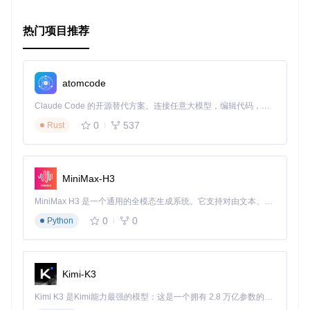
我们诚挚邀请你体验Gridea Theme NexT，用代码书写你的故
事，打造一个充满个性的在线家园。让我们一起在2020年的每
一天，用博客记录美好，传递知识与快乐！
热门项目推荐
atomcode
Claude Code 的开源替代方案。连接任意大模型，编辑代码，运行命令，自动验证 — 全自动执行。用 Rust 构建，极致性能。 ｜ An open-source alternative to Claude Code. Connect any LLM, edit code, run commands, and verify changes — autonomously. Built in Rust for speed. Get Started
0
537
Rust
MiniMax-H3
MiniMax H3 是一个通用的全模态生成系统。它支持对由文本、图像、视频和音频组成的多模态上下文进行统一理解，并能生成分辨率高达 2K、时长可达 15 秒的带原生立体声音频的视频。得益于面向任务泛化的系统设计，H3 在预训练阶段就已具备广泛的多模态上下文理解与生成能力，能够出色地执行复杂的多模态指令。
0
0
Python
Kimi-K3
Kimi K3 是Kimi能力最强的模型：这是一个拥有 2.8 万亿参数的混合专家（MoE）模型，具备原生视觉理解能力，并支持 100 万 token 的上下文窗口。