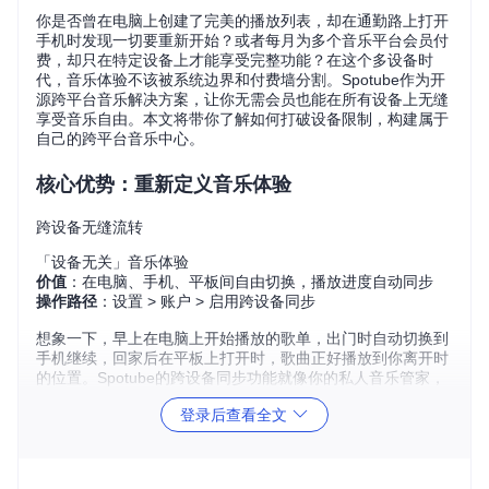
你是否曾在电脑上创建了完美的播放列表，却在通勤路上打开
手机时发现一切要重新开始？或者每月为多个音乐平台会员付
费，却只在特定设备上才能享受完整功能？在这个多设备时
代，音乐体验不该被系统边界和付费墙分割。Spotube作为开
源跨平台音乐解决方案，让你无需会员也能在所有设备上无缝
享受音乐自由。本文将带你了解如何打破设备限制，构建属于
自己的跨平台音乐中心。
核心优势：重新定义音乐体验
跨设备无缝流转
「设备无关」音乐体验
价值
：在电脑、手机、平板间自由切换，播放进度自动同步
操作路径
：设置 > 账户 > 启用跨设备同步
想象一下，早上在电脑上开始播放的歌单，出门时自动切换到
手机继续，回家后在平板上打开时，歌曲正好播放到你离开时
的位置。Spotube的跨设备同步功能就像你的私人音乐管家，
记住你在每个设备上的音乐旅程。
登录后查看全文
双源播放技术
「自由选择」音频来源
价值
：结合Spotify元数据与YouTube音频流，无需会员即可播