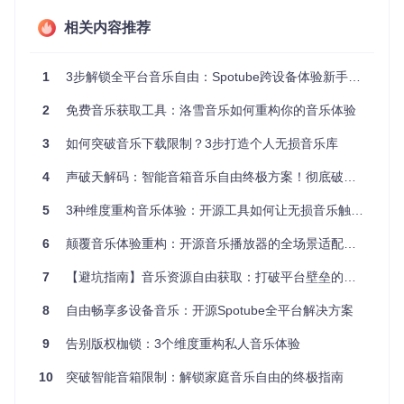
放
相关内容推荐
操作路径
：设置 > 音频来源 > 选择偏好组合
技术原理：双引擎协同工作
1
3步解锁全平台音乐自由：Spotube跨设备体验新手指南
隐私优先设计
「本地控制」你的数据
2
免费音乐获取工具：洛雪音乐如何重构你的音乐体验
价值
：播放历史和偏好存储在本地，无需担心数据泄露
操作路径
：设置 > 隐私 > 本地数据管理
3
如何突破音乐下载限制？3步打造个人无损音乐库
4
声破天解码：智能音箱音乐自由终极方案！彻底破解版权壁垒与会员枷锁
适配原理：一套代码，全平台运行
5
3种维度重构音乐体验：开源工具如何让无损音乐触手可及
Spotube采用Flutter框架开发，就像用一套积木搭建不同造型
6
颠覆音乐体验重构：开源音乐播放器的全场景适配方案
的城堡，开发者只需编写一次代码，就能在Windows、macO
S、Linux、iOS和Android上运行。这种架构带来三大好处：
7
【避坑指南】音乐资源自由获取：打破平台壁垒的非技术方案
功能一致性
：无论在哪种设备上，你都能获得相同的核心
8
自由畅享多设备音乐：开源Spotube全平台解决方案
体验
9
告别版权枷锁：3个维度重构私人音乐体验
更新同步性
：新功能会同时推送到所有平台
问题修复统一
：解决一个平台的问题，所有平台都能受益
10
突破智能音箱限制：解锁家庭音乐自由的终极指南