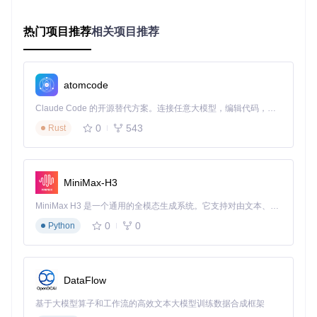
安装指南：简单三步，全平台覆盖
热门项目推荐
相关项目推荐
通用安装方法
目标
操作
预期结果
atomcode
获取安
访问项目仓库 relea
看到各平台最新安装
装包
ses 页面
文件列表
Claude Code 的开源替代方案。连接任意大模型，编辑代码，运行命令，自动验证 — 全自动执行。用 Rust 构建，极致性能。 ｜ An open-source alternative to Claude Code. Connect any LLM, edit code, run commands, and verify changes — autonomously. Built in Rust for speed. Get Started
选择对
根据设备类型下载对
下载到本地的安装文
0
543
Rust
应版本
应安装包
件
完成安
双击运行安装程序并
应用成功安装并出现
装
跟随指引
在应用列表
MiniMax-H3
系统差异补充
桌面系统
：Windows使用.exe安装包，macOS使用.dmg镜
MiniMax H3 是一个通用的全模态生成系统。它支持对由文本、图像、视频和音频组成的多模态上下文进行统一理解，并能生成分辨率高达 2K、时长可达 15 秒的带原生立体声音频的视频。得益于面向任务泛化的系统设计，H3 在预训练阶段就已具备广泛的多模态上下文理解与生成能力，能够出色地执行复杂的多模态指令。
像，Linux可选择.deb或.rpm包
0
0
Python
移动设备
：Android直接安装APK，iOS需通过AltStore等工
具侧载
包管理器
：支持Homebrew、Chocolatey等主流包管理工具
快速安装
DataFlow
跨设备同步专题：打造你的无缝音乐空间
基于大模型算子和工作流的高效文本大模型训练数据合成框架