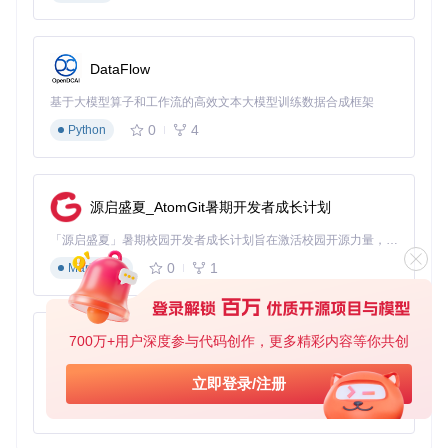
DataFlow
基于大模型算子和工作流的高效文本大模型训练数据合成框架
0
4
Python
源启盛夏_AtomGit暑期开发者成长计划
「源启盛夏」暑期校园开发者成长计划旨在激活校园开源力量，通过积分激励、认证扶持、资源倾斜等形式，引导高校组织和开发者完成「入驻 — 建项目 — 做贡献 — 获认证 — 得资源」的完整闭环。无论你是想带领社团入驻平台的组织者，还是希望用代码贡献证明自己的开发者，都能在这里找到属于你的成长路径。
0
1
Markdown
700万+用户深度参与代码创作，更多精彩内容等你共创
py-xiaozhi
基于Python的Xiaozhi AI，适用于想要完整Xiaozhi体验而无需拥有专用硬件的用户。
立即登录/注册
0
1
Python