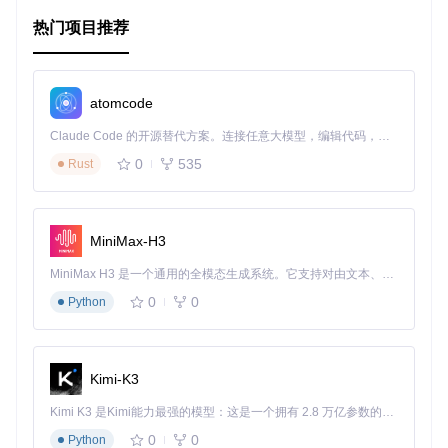
项目特点
热门项目推荐
Vue 3兼容性
：专门针对Vue 3进行优化，利用最新框架特
性。
易于集成
：通过简单的NPM安装和组件导入即可快速启
atomcode
用。
高度自定义
：丰富的配置选项和钩子函数满足不同需求。
Claude Code 的开源替代方案。连接任意大模型，编辑代码，运行命令，自动验证 — 全自动执行。用 Rust 构建，极致性能。 ｜ An open-source alternative to Claude Code. Connect any LLM, edit code, run commands, and verify changes — autonomously. Built in Rust for speed. Get Started
优雅的API
：清晰的组件接口，使得交互和扩展变得容易。
0
535
Rust
性能卓越
：采用现代浏览器的优化策略，确保流畅运行。
无障碍支持
：遵循WCAG标准，提供良好的辅助功能体验。
MIT许可
：自由使用和修改，适用于商业和个人项目。
MiniMax-H3
通过
官方文档
，您可以深入了解Vue Splide的各种功能和如何
在项目中最佳地应用它。
MiniMax H3 是一个通用的全模态生成系统。它支持对由文本、图像、视频和音频组成的多模态上下文进行统一理解，并能生成分辨率高达 2K、时长可达 15 秒的带原生立体声音频的视频。得益于面向任务泛化的系统设计，H3 在预训练阶段就已具备广泛的多模态上下文理解与生成能力，能够出色地执行复杂的多模态指令。
0
0
如果您寻找一个强大的Vue滑动解决方案，并希望为用户提供
Python
顺滑、无延迟的浏览体验，Vue Splide绝对值得一试。立即开
始您的开发之旅，让Vue Splide为您的项目增添亮点吧！
Kimi-K3
Kimi K3 是Kimi能力最强的模型：这是一个拥有 2.8 万亿参数的混合专家（MoE）模型，具备原生视觉理解能力，并支持 100 万 token 的上下文窗口。
0
0
Python