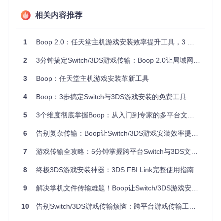
1. 获取并启动程序
相关内容推荐
从项目仓库克隆代码后，无需安装步骤，直接运行可执行文件
即可启动：
1
Boop 2.0：任天堂主机游戏安装效率提升工具，3 分钟完成跨平台文件传输
2
3分钟搞定Switch/3DS游戏传输：Boop 2.0让局域网共享提速80%的秘密
git 
clone
cd
# 运行对应平台的可执行文件
3
Boop：任天堂主机游戏安装革新工具
2. 网络环境配置
4
Boop：3步搞定Switch与3DS游戏安装的免费工具
启动后程序会自动检测并显示本机IP地址，默认端口为8080。
5
3个维度彻底掌握Boop：从入门到专家的多平台文件管理解决方案
确保主机与电脑在同一局域网，在控制台输入显示的IP地址即
可建立连接。界面中的"What is my IP?"按钮可快速查看当前
6
告别复杂传输：Boop让Switch/3DS游戏安装效率提升300%的实践方案
网络配置，新手也能轻松完成设置。
7
游戏传输全攻略：5分钟掌握跨平台Switch与3DS文件互传技术
高效文件传输：三种操作方式任你选
8
终极3DS游戏安装神器：3DS FBI Link完整使用指南
拖放式批量处理
9
解决掌机文件传输难题！Boop让Switch/3DS游戏安装变得像拖文件一样简单
直接将游戏文件拖拽至界面中央区域，系统会自动识别文件类
型并添加到传输队列。支持同时拖入多个文件，程序会按顺序
10
告别Switch/3DS游戏传输烦恼：跨平台游戏传输工具Boop全解析
依次处理，大幅提升多文件安装效率。