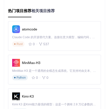
传统文件选择
点击"Pick files"按钮打开文件选择器，可一次性选择多个文
热门项目推荐
相关项目推荐
件。选中后文件会显示在下方列表中，包含名称和描述信息，
确认无误后即可开始传输。
智能格式验证
atomcode
程序会自动校验文件格式有效性，对于不支持的文件类型会给
Claude Code 的开源替代方案。连接任意大模型，编辑代码，运行命令，自动验证 — 全自动执行。用 Rust 构建，极致性能。 ｜ An open-source alternative to Claude Code. Connect any LLM, edit code, run commands, and verify changes — autonomously. Built in Rust for speed. Get Started
出明确提示，避免无效操作。支持文件格式包括：
0
537
Rust
Switch平台：.nsp格式游戏文件
3DS平台：.cia格式应用/游戏文件
进阶使用技巧：让传输更稳定高效
MiniMax-H3
MiniMax H3 是一个通用的全模态生成系统。它支持对由文本、图像、视频和音频组成的多模态上下文进行统一理解，并能生成分辨率高达 2K、时长可达 15 秒的带原生立体声音频的视频。得益于面向任务泛化的系统设计，H3 在预训练阶段就已具备广泛的多模态上下文理解与生成能力，能够出色地执行复杂的多模态指令。
多网络环境切换
0
0
Python
当电脑连接多个网络（如有线+无线）时，可通过"Computer I
P Address"下拉菜单选择特定网络接口，确保主机连接到正确
的网络。
端口冲突解决
Kimi-K3
若默认8080端口被占用，可直接修改"Computer Port"输入框
Kimi K3 是Kimi能力最强的模型：这是一个拥有 2.8 万亿参数的混合专家（MoE）模型，具备原生视觉理解能力，并支持 100 万 token 的上下文窗口。
中的数值，建议使用1024-65535之间的未占用端口，修改后