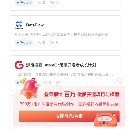
0
0
Python
即时生效无需重启程序。
局域网共享方案
在家庭网络中，可将Boop设置为常开服务，多台主机可随时
DataFlow
连接安装游戏。特别适合拥有多台任天堂设备的玩家，实现游
戏资源的高效共享。
基于大模型算子和工作流的高效文本大模型训练数据合成框架
0
5
Python
常见问题排查：3步解决90%连接问题
网络可达性检查
：确保电脑和主机在同一网段（如192.16
8.1.x），可通过ping命令测试网络连通性
源启盛夏_AtomGit暑期开发者成长计划
防火墙设置
：暂时关闭电脑防火墙或添加Boop到允许列
「源启盛夏」暑期校园开发者成长计划旨在激活校园开源力量，通过积分激励、认证扶持、资源倾斜等形式，引导高校组织和开发者完成「入驻 — 建项目 — 做贡献 — 获认证 — 得资源」的完整闭环。无论你是想带领社团入驻平台的组织者，还是希望用代码贡献证明自己的开发者，都能在这里找到属于你的成长路径。
表，避免端口被屏蔽
IP地址确认
：通过路由器管理界面确认主机实际IP，或使
0
1
Markdown
用Boop的"What is my IP?"功能获取准确地址
Boop凭借简洁直观的界面设计和稳定可靠的传输性能，已成
为任天堂玩家的必备工具。无论是家庭娱乐还是朋友间游戏分
700万+用户深度参与代码创作，更多精彩内容等你共创
py-xiaozhi
享，都能提供高效便捷的文件安装体验。无需专业知识，3分
钟即可上手，让你专注于游戏本身，告别复杂的技术操作。现
基于Python的Xiaozhi AI，适用于想要完整Xiaozhi体验而无需拥有专用硬件的用户。
立即登录/注册
在就尝试Boop，开启你的任天堂游戏轻松安装之旅！
0
1
Python