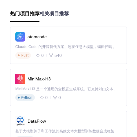
持
种
台
配置灵活
本地JSON
有限自定义选
固定参数
热门项目推荐
相关项目推荐
性
配置
项
普遍存在广
部分含推广内
广告干扰
完全去广告
告
容
atomcode
技术开放
闭源商业软
开源可扩展
功能固化
性
件
Claude Code 的开源替代方案。连接任意大模型，编辑代码，运行命令，自动验证 — 全自动执行。用 Rust 构建，极致性能。 ｜ An open-source alternative to Claude Code. Connect any LLM, edit code, run commands, and verify changes — autonomously. Built in Rust for speed. Get Started
0
540
Rust
三、实施步骤与配置指南
3.1 环境准备阶段
MiniMax-H3
安装浏览器扩展：
MiniMax H3 是一个通用的全模态生成系统。它支持对由文本、图像、视频和音频组成的多模态上下文进行统一理解，并能生成分辨率高达 2K、时长可达 15 秒的带原生立体声音频的视频。得益于面向任务泛化的系统设计，H3 在预训练阶段就已具备广泛的多模态上下文理解与生成能力，能够出色地执行复杂的多模态指令。
安装Tampermonkey扩展（支持Chrome、Edge等基于
0
0
Python
Chromium的浏览器）
确认扩展已启用并授予必要权限
下载工具准备：
DataFlow
选择IDM、Aria2或比特彗星等专业下载器
基于大模型算子和工作流的高效文本大模型训练数据合成框架
配置下载器基本参数（如同时下载数、存储路径）