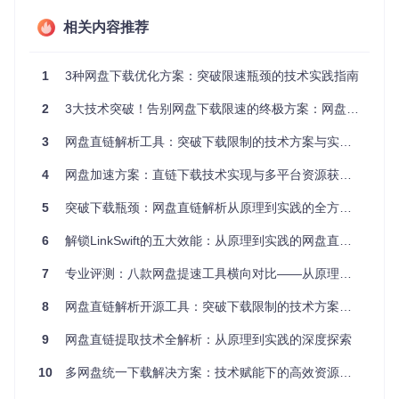
位于项目的config目录下，包含API端点、请求头信息和解析规
则等关键参数。
相关内容推荐
二、适用人群与场景分析
1
3种网盘下载优化方案：突破限速瓶颈的技术实践指南
2.1 目标用户画像
2
3大技术突破！告别网盘下载限速的终极方案：网盘直链提取技术全解析
用户类
核心需求
工具价值
型
3
网盘直链解析工具：突破下载限制的技术方案与实践指南
开发人
高效获取测试
API调用流程透明，支持自定
员
资源
义参数
4
网盘加速方案：直链下载技术实现与多平台资源获取指南
内容创
多平台素材管
统一下载入口，支持批量处
5
突破下载瓶颈：网盘直链解析从原理到实践的全方位指南
作者
理
理
科研工
无广告干扰，本地配置保护
6
解锁LinkSwift的五大效能：从原理到实践的网盘直链下载完整指南
文献资料整理
作者
隐私
7
专业评测：八款网盘提速工具横向对比——从原理到实操的完整指南
普通用
简化操作流程，提升下载效
日常文件下载
户
率
8
网盘直链解析开源工具：突破下载限制的技术方案与实践指南
2.2 与同类工具对比
9
网盘直链提取技术全解析：从原理到实践的深度探索
传统下载工
特性
本工具
浏览器插件
具
10
多网盘统一下载解决方案：技术赋能下的高效资源获取指南
多平台支
通常支持2-3
单一或少数平
8种主流网盘