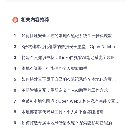
网络需求
：初始部署需联网下载资源，后续可完全离线运行
环境验证步骤
打开终端执行以下命令检查Python版本：
相关内容推荐
验证Docker环境是否就绪：
1
如何搭建安全可控的本地AI笔记系统？三步实现数据隐私与智能管理的完美平衡
2
3步构建本地化部署的数据安全堡垒：Open Notebook隐私笔记系统实践指南
检查系统资源：
3
构建个人知识中枢：Blinko自托管AI笔记系统全攻略
free -h  
# 查看内存
df
 -h    
# 检查磁盘空间
4
本地AI部署：打造你的个人智能助手
[!NOTE] 🛠️ 准备提示：Linux用户可直接使用系统包管理器
5
如何搭建真正属于自己的AI笔记系统？本地化方案全解析
安装依赖；Windows和macOS用户建议安装Docker Deskt
op，它包含所有必要的容器化组件。
6
革新智能交互：重新定义个人AI助手的工作方式
5分钟快速启动：基础版部署流程
7
突破AI本地化困境：Open WebUI构建私有智能交互平台的完整方案
8
本地部署零代码AI工具：个人AI平台搭建指南
如果你是初次尝试或需要快速验证功能，基础版部署方案最适
合你。这个流程经过优化，可在几分钟内完成系统启动。
9
如何打造专属本地AI笔记系统？探索隐私与智能的平衡之道
步骤1：获取项目代码