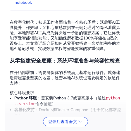
notebook
在数字化时代，知识工作者面临着一个核心矛盾：既需要AI工
具提升工作效率，又担心敏感数据在云端处理时的隐私泄露风
险。本地部署AI工具成为解决这一矛盾的理想方案，它让你既
能享受智能辅助功能，又能确保所有数据100%存储在自己的
设备上。本文将详细介绍如何从零开始搭建一套功能完备的本
地AI笔记系统，实现数据主权与智能效率的双重保障。
从零搭建安全底座：系统环境准备与兼容性检查
在开始部署前，需要确保你的系统满足基本运行条件。就像建
造房屋需要坚实的地基，这套本地AI系统也需要特定的软硬件
支持：
核心环境要求
Python环境
：需安装Python 3.7或更高版本（通过
python
--version
命令验证）
容器化支持
：Docker和Docker Compose（用于简化部署流
程）
硬件配置
：建议至少8GB内存（4GB为最低要求）和10GB
登录后查看全文
可用磁盘空间