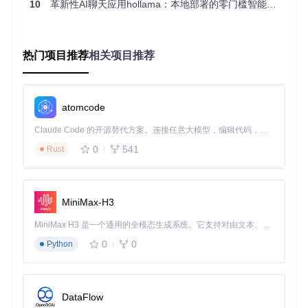
10
革新性AI聊天应用hollama：本地部署的零门槛智能对话解决方案
git 
clone
cd
步骤2：配置环境变量
热门项目推荐
相关项目推荐
# 复制示例配置文件
cp
 .env.example .
env
# 基础版无需修改配置，直接使用默认值
atomcode
步骤3：启动核心服务
Claude Code 的开源替代方案。连接任意大模型，编辑代码，运行命令，自动验证 — 全自动执行。用 Rust 构建，极致性能。 ｜ An open-source alternative to Claude Code. Connect any LLM, edit code, run commands, and verify changes — autonomously. Built in Rust for speed. Get Started
# 启动数据库服务
0
541
Rust
docker compose --profile db_only up -d

# 安装依赖并启动应用
uv 
sync
MiniMax-H3
MiniMax H3 是一个通用的全模态生成系统。它支持对由文本、图像、视频和音频组成的多模态上下文进行统一理解，并能生成分辨率高达 2K、时长可达 15 秒的带原生立体声音频的视频。得益于面向任务泛化的系统设计，H3 在预训练阶段就已具备广泛的多模态上下文理解与生成能力，能够出色地执行复杂的多模态指令。
当终端显示"Server running on http://localhost:8501"时，打开
0
0
浏览器访问该地址即可使用系统。基础版部署包含核心笔记和
Python
AI交互功能，适合个人日常使用。
打造企业级应用：进阶版部署方案
DataFlow