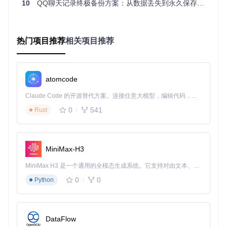
def
extract_key
(
kc_path
):

10
QQ聊天记录终极备份方案：从数据丢失到永久保存的完整指南
with
open
(kc_path, 
'rb'
) 
as
 f:

        data = f.read()

return
 data[
0x10
:
0x20
]  
# 关键偏移量提取密钥
热门项目推荐
相关项目推荐
这种直接读取本地密钥文件的方式，避免了网络传输风险，确
保数据处理全程本地化。
atomcode
四步实操指南：从安装到验证的完整流程
Claude Code 的开源替代方案。连接任意大模型，编辑代码，运行命令，自动验证 — 全自动执行。用 Rust 构建，极致性能。 ｜ An open-source alternative to Claude Code. Connect any LLM, edit code, run commands, and verify changes — autonomously. Built in Rust for speed. Get Started
准备工作
0
541
克隆项目仓库：
Rust
git clone https://gitcode.com/gh_mirrors/qq/
QQ-History-Backup
确保Python 3.6+环境，安装依赖：
MiniMax-H3
pip install -r requirements.txt
核心步骤
MiniMax H3 是一个通用的全模态生成系统。它支持对由文本、图像、视频和音频组成的多模态上下文进行统一理解，并能生成分辨率高达 2K、时长可达 15 秒的带原生立体声音频的视频。得益于面向任务泛化的系统设计，H3 在预训练阶段就已具备广泛的多模态上下文理解与生成能力，能够出色地执行复杂的多模态指令。
获取QQ数据目录：
已root设备：直接访问
/data/data/com.tencent.mo
0
0
Python
bileqq
未root设备：通过手机备份功能导出应用数据
启动图形界面：
DataFlow
python GUI.py