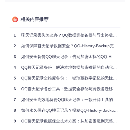
图1：简洁的图形界面，仅需填写三个核心参数即可启动导出
相关内容推荐
流程
场景需求：完整保留表情与图片的备份方案
1
聊天记录丢失怎么办？QQ数据完整备份与导出终极解决方案
该工具创新性地实现新旧表情系统兼容，通过
emoticon/new
2
如何保障聊天记录数据安全？QQ-History-Backup完整备份方案解析
与
emoticon/old
双目录结构，确保动态GIF与静态PNG表情1
00%还原。测试数据显示，包含500+表情的群聊记录导出完整
3
如何安全备份QQ聊天记录：告别加密困扰的QQ-History-Backup方案
度达99.7%，解决了传统备份中表情显示异常的问题。
4
QQ聊天记录备份：解决本地数据加密难题的自动化方案 | 完整对话内容存档与迁移工具
图2：导出的聊天记录完整保留时间戳、表情序列与消息上下
5
QQ聊天记录全维度备份：一键珍藏数字记忆的无忧方案
文
6
QQ聊天记录备份工具：数据安全存储与跨设备迁移的技术实现
技术原理微解：如何破解QQ数据加密壁垒
7
如何安全高效地备份QQ聊天记录：一款开源工具的完整解决方案
核心解密逻辑位于
QQ_History.py
第143-157行，通过分析Q
8
如何永久保存QQ聊天记录？揭秘QQ-History-Backup的独特价值
Q的密钥生成算法，工具模拟了客户端的解密过程：
9
QQ聊天记录数据保全技术方案：从加密困境到完整备份的实现路径
# 简化的密钥提取逻辑