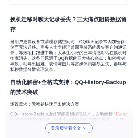
换机迁移时聊天记录丢失？三大痛点阻碍数据留
存
当用户更换设备或清理存储空间时，QQ聊天记录常因加密存
储而无法迁移。商务人士李经理曾因重装系统丢失客户沟通记
录，导致项目跟进中断；大学生小张的三年情感对话在换机时
彻底消失。这些问题源于QQ数据的三大核心痛点：加密机制
导致手动导出困难、表情与图片等富媒体内容易丢失、群聊与
私聊数据分散管理复杂。
自动化解密+全格式支持：QQ-History-Backup
的技术突破
场景需求：无密钥快速导出解决方案
QQ-History-Backup通过智能密钥提取技术，自动解析
files/
kc
文件中的加密信息，省去手动查找密钥的繁琐步骤。用户只
需选择应用数据目录，工具即可完成从解密到导出的全流程。
登录后查看全文
在测试环境中，1GB聊天记录的平均处理时间仅需4分20秒，
较传统方法效率提升80%。