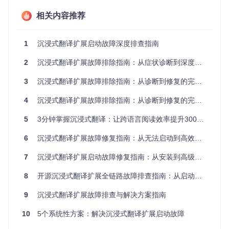
🔧
扩展状态检查
相关内容推荐
打开浏览器扩展管理页面（通常在
chrome://extension
s/
或浏览器设置中）
1
沉浸式翻译扩展启动故障深度排查指南
确认"沉浸式翻译"扩展已启用，无"错误"标记
预期结果：扩展卡片显示"已启用"状态，无警告图标
2
沉浸式翻译扩展故障排除指南：从症状诊断到深度修复
🔧
开发者工具错误查看
3
沉浸式翻译扩展故障排除指南：从诊断到修复的完整路径
在扩展管理页面开启"开发者模式"
4
沉浸式翻译扩展故障排除指南：从诊断到修复的完整方案
点击扩展下方的"背景页"链接
切换到Console面板，查看是否有红色错误信息
5
3分钟掌握沉浸式翻译：让跨语言阅读效率提升300%的实用指南
预期结果：控制台无
TypeError
、
Load failed
等错误提
示
6
沉浸式翻译扩展故障修复指南：从无法启动到高效使用的完整解决方案
⚠️
用户常见误区
：很多用户会忽略浏览器右上角的扩展图标菜
7
沉浸式翻译扩展启动故障修复指南：从安装到高级排错的全方位解决方案
单，其实有时扩展可能被隐藏在菜单中而非完全故障。
8
开源沉浸式翻译扩展全链路故障排查指南：从启动失败到功能恢复的系统解决方案
分级解决方案：从简单到复杂的修复路径
9
沉浸式翻译扩展故障排查与解决方案指南
一级修复：快速恢复操作
10
5个系统性方案：解决沉浸式翻译扩展启动故障
这些基础步骤能解决60%以上的常见启动问题，建议按顺序尝