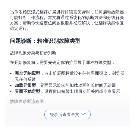
当你依赖沉浸式翻译扩展进行跨语言阅读时，任何启动故障都
可能打断工作流程。本文将通过系统化的诊断方法和分级解决
方案，帮助你快速定位问题根源并彻底解决，让翻译功能恢复
稳定运行。
问题诊断：精准识别故障类型
故障现象分类与初步判断
在开始修复前，需要先确定你的扩展属于哪种故障类型：
完全无响应型
：点击扩展图标后没有任何界面弹出，浏览器
无任何反馈
加载异常型
：界面显示旋转的加载动画但长时间无进展
界面不稳定型
：设置窗口短暂出现后立即关闭或空白显示
故障自诊断流程图
：
点击扩展图标 → 无反应 → 检查扩展是否启用
登录后查看全文
有加载动画但卡住 → 打开浏览器开发者工具查看错误
界面闪退 → 尝试安全模式下启动浏览器测试
基础状态验证步骤