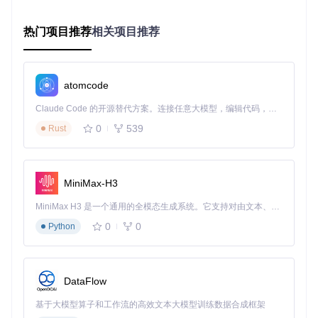
试：
🔧
扩展组件重载
热门项目推荐
相关项目推荐
进入浏览器扩展管理页面并启用"开发者模式"
找到"沉浸式翻译"扩展，点击"重新加载"按钮
等待2-3秒后尝试点击扩展图标
atomcode
✅ 成功标志：扩展界面正常弹出
Claude Code 的开源替代方案。连接任意大模型，编辑代码，运行命令，自动验证 — 全自动执行。用 Rust 构建，极致性能。 ｜ An open-source alternative to Claude Code. Connect any LLM, edit code, run commands, and verify changes — autonomously. Built in Rust for speed. Get Started
🔧
清理工具工作内存
扩展运行中积累的临时数据可能导致功
0
539
Rust
能异常，就像清理工具的工作内存一样：
打开浏览器开发者工具（F12或Ctrl+Shift+I）
切换到Console标签
MiniMax-H3
复制粘贴以下命令并按回车：
chrome.
storage
.
local
.
remove
([
'userSettings'
, 
'translat
MiniMax H3 是一个通用的全模态生成系统。它支持对由文本、图像、视频和音频组成的多模态上下文进行统一理解，并能生成分辨率高达 2K、时长可达 15 秒的带原生立体声音频的视频。得益于面向任务泛化的系统设计，H3 在预训练阶段就已具备广泛的多模态上下文理解与生成能力，能够出色地执行复杂的多模态指令。
0
0
Python
关闭所有浏览器窗口后重新启动
✅ 成功标志：扩展首次启动时显示初始设置向导
二级修复：文件与配置检查
当基础修复无效时，需要检查扩展核心文件和配置：
DataFlow
🔧
关键文件完整性验证
确认以下核心文件存在于扩展目录
基于大模型算子和工作流的高效文本大模型训练数据合成框架
中：