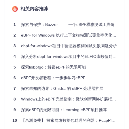
内核安全审计
：查找并修复可能导致内核崩溃或恶意利用的
安全漏洞。
相关内容推荐
性能优化
：通过模拟不同的输入情况，优化eBPF程序的效
率和资源利用率。
1
探索与保护：Buzzer —— 一个eBPF模糊测试工具链
软件开发流程
：集成到持续集成/持续交付(CI/CD)流程，确
保每次代码变更都不会引入新的风险。
2
eBPF for Windows 执行上下文模糊测试覆盖率优化分析
4、项目特点
3
ebpf-for-windows项目中验证器模糊测试失败问题分析
灵活性
：用户可以自定义模糊策略，适应各种复杂的eBPF
4
深入分析ebpf-for-windows项目中的ELFIO库数值处理问题
测试场景。
安全性
：通过广泛的模糊测试，能够在早期阶段发现并解决
5
探索libbpfgo：解锁eBPF的无限可能
潜在的安全隐患。
6
eBPF开发者教程：一步步学习eBPF
易于集成
：与Bazel构建系统无缝配合，简化了构建和运行
过程。
7
探索未知的边界：Ghidra 的 eBPF 处理器扩展
社区活跃
：项目维护者鼓励用户报告发现的问题，并将这些
成果记录为“奖杯”，促进了社区的交流和学习。
8
Windows上的eBPF完整指南：微软创新网络扩展框架详解
如果您正在从事eBPF相关的开发工作，或者对内核安全有兴
9
探索eBPF的无限可能：Learning eBPF项目推荐
趣，那么Buzzer无疑是您不可错过的工具。立即尝试
Buzzer
，
开启您的探索之旅吧！
10
【亲测免费】 探索网络数据包处理的利器：PcapPlusPlus