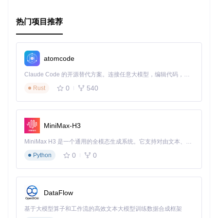
[
 CVE-2023-2163 
](
https://git.kernel.org/pub/scm/linux/ke
热门项目推荐
最后，别忘了查看项目文档，了解更详细的信息，并贡献您的
发现。让我们共同推动eBPF技术的进步！
atomcode
Claude Code 的开源替代方案。连接任意大模型，编辑代码，运行命令，自动验证 — 全自动执行。用 Rust 构建，极致性能。 ｜ An open-source alternative to Claude Code. Connect any LLM, edit code, run commands, and verify changes — autonomously. Built in Rust for speed. Get Started
0
540
Rust
MiniMax-H3
MiniMax H3 是一个通用的全模态生成系统。它支持对由文本、图像、视频和音频组成的多模态上下文进行统一理解，并能生成分辨率高达 2K、时长可达 15 秒的带原生立体声音频的视频。得益于面向任务泛化的系统设计，H3 在预训练阶段就已具备广泛的多模态上下文理解与生成能力，能够出色地执行复杂的多模态指令。
0
0
Python
DataFlow
基于大模型算子和工作流的高效文本大模型训练数据合成框架