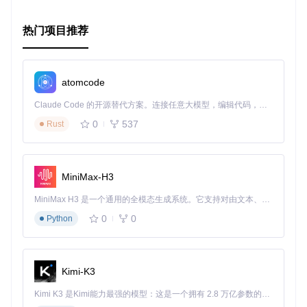
热门项目推荐
atomcode
Claude Code 的开源替代方案。连接任意大模型，编辑代码，运行命令，自动验证 — 全自动执行。用 Rust 构建，极致性能。 ｜ An open-source alternative to Claude Code. Connect any LLM, edit code, run commands, and verify changes — autonomously. Built in Rust for speed. Get Started
0
537
Rust
MiniMax-H3
MiniMax H3 是一个通用的全模态生成系统。它支持对由文本、图像、视频和音频组成的多模态上下文进行统一理解，并能生成分辨率高达 2K、时长可达 15 秒的带原生立体声音频的视频。得益于面向任务泛化的系统设计，H3 在预训练阶段就已具备广泛的多模态上下文理解与生成能力，能够出色地执行复杂的多模态指令。
0
0
Python
Kimi-K3
Kimi K3 是Kimi能力最强的模型：这是一个拥有 2.8 万亿参数的混合专家（MoE）模型，具备原生视觉理解能力，并支持 100 万 token 的上下文窗口。