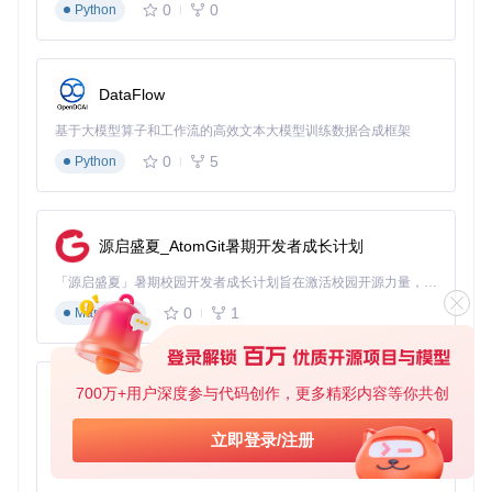
0
0
Python
DataFlow
基于大模型算子和工作流的高效文本大模型训练数据合成框架
0
5
Python
源启盛夏_AtomGit暑期开发者成长计划
「源启盛夏」暑期校园开发者成长计划旨在激活校园开源力量，通过积分激励、认证扶持、资源倾斜等形式，引导高校组织和开发者完成「入驻 — 建项目 — 做贡献 — 获认证 — 得资源」的完整闭环。无论你是想带领社团入驻平台的组织者，还是希望用代码贡献证明自己的开发者，都能在这里找到属于你的成长路径。
0
1
Markdown
700万+用户深度参与代码创作，更多精彩内容等你共创
py-xiaozhi
基于Python的Xiaozhi AI，适用于想要完整Xiaozhi体验而无需拥有专用硬件的用户。
立即登录/注册
0
1
Python