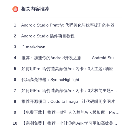
这时，Android Studio Prettify就能派上用场了。它能够帮你：
相关内容推荐
快速可视化类的依赖和类型结构。
自动化代码生成，提高开发效率。
1
Android Studio Prettify: 代码美化与效率提升的神器
提供定制化的工作环境，提升开发体验。
2
Android Studio 插件项目教程
4、项目特点
3
```markdown
高效
：一键生成常用代码，节省时间。
4
推荐：加速你的Android开发之旅 —— Android Studio插件精选
直观
：通过图形展示类关系，便于理解和调试。
易用
：与Android Studio完美融合，无须复杂的配置步骤。
5
如何用Prettify打造高颜值Anki闪卡：3大主题+响应式设计全指南 🚀
持续更新
：定期更新以适应最新版本的Android Studio和Int
elliJ IDEA。
6
代码高亮神器：SyntaxHighlight
总之，
Android Studio Prettify
是每一位Android开发者不容
7
如何用Prettify打造高颜值Anki闪卡：3大极简主题+超实用功能全解析 ✨
错过的利器，它将改变你的编码方式，提升你的工作效率。快
来试试看，让它成为你日常开发中的得力助手吧！
8
推荐开源项目：Code to Image - 让代码瞬间变图片！
9
【免费下载】 推荐一款引人入胜的Anki模板库：Prettify
10
【亲测免费】 推荐一个让你的Anki学习更加高效美观的开源项目 —— Prettify