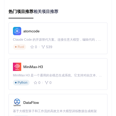
Kronos对硬件要求低得惊人，官方测试显示：
笔记本电脑（i5处理器+8GB内存）可流畅运行日线级预测
热门项目推荐
相关项目推荐
处理全市场股票数据仅需10分钟/次
单次预测耗电成本不足0.1元
2.3 可视化操作界面
atomcode
通过webui目录下的应用程序，用户可以直接在浏览器中完成
所有操作。界面包含数据仪表盘、预测结果可视化、策略回测
Claude Code 的开源替代方案。连接任意大模型，编辑代码，运行命令，自动验证 — 全自动执行。用 Rust 构建，极致性能。 ｜ An open-source alternative to Claude Code. Connect any LLM, edit code, run commands, and verify changes — autonomously. Built in Rust for speed. Get Started
等核心功能模块，鼠标点击即可完成专业级分析。
0
539
Rust
三、验证：散户实战效果对比
3.1 收益提升看得见
MiniMax-H3
以下是使用Kronos的个人投资者与普通散户的收益对比：
MiniMax H3 是一个通用的全模态生成系统。它支持对由文本、图像、视频和音频组成的多模态上下文进行统一理解，并能生成分辨率高达 2K、时长可达 15 秒的带原生立体声音频的视频。得益于面向任务泛化的系统设计，H3 在预训练阶段就已具备广泛的多模态上下文理解与生成能力，能够出色地执行复杂的多模态指令。
投资维度
普通散户
Kronos用户
提升幅度
0
0
Python
年化收益率
5.2%
12.8%
146%
胜率
53%
68%
28%
DataFlow
最大回撤
22.3%
14.7%
34%
基于大模型算子和工作流的高效文本大模型训练数据合成框架
月均交易时间
12小时
1.5小时
87.5%