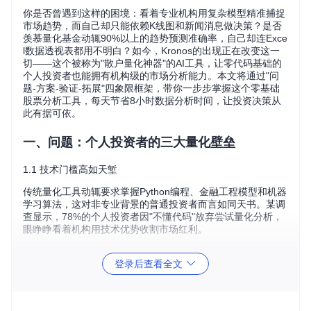
你是否曾遇到这样的困境：看着专业机构用复杂模型精准捕捉
市场趋势，而自己却只能依赖K线图和新闻消息做决策？是否
羡慕量化基金动辄90%以上的趋势预测准确率，自己却连Exce
l数据透视表都用不明白？如今，Kronos的出现正在改变这一
切——这个被称为"散户量化神器"的AI工具，让零代码基础的
个人投资者也能拥有机构级的市场分析能力。本文将通过"问
题-方案-验证-拓展"四象限框架，带你一步步掌握这个零基础
股票分析工具，每天节省8小时数据分析时间，让投资决策从
此有据可依。
一、问题：个人投资者的三大量化壁垒
1.1 技术门槛高如天堑
传统量化工具动辄要求掌握Python编程、金融工程模型和机器
学习算法，这对非专业背景的普通投资者而言如同天书。某调
查显示，78%的个人投资者因"不懂代码"放弃尝试量化分析，
眼睁睁看着机构用技术优势收割市场红利。
1.2 时间成本不堪重负
登录后查看全文
即便勉强学会基础工具，手动处理数据、回测策略、优化参数
的过程也会消耗大量时间。专业人士测算，一个完整的量化策
略开发周期平均需要120小时，相当于普通投资者三个周末的