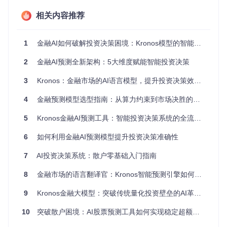
全部时间。
相关内容推荐
1.3 硬件资源望尘莫及
机构级量化模型往往需要高性能GPU和海量数据存储，个人电
脑根本无法承载。某头部券商的量化系统仅每日数据更新就需
1
金融AI如何破解投资决策困境：Kronos模型的智能投资决策解决方案
要8TB存储空间，这显然超出普通投资者的能力范围。
2
金融AI预测全新架构：5大维度赋能智能投资决策
3
Kronos：金融市场的AI语言模型，提升投资决策效率30%的智能解决方案
二、方案：Kronos零代码量化解决方案
4
金融预测模型选型指南：从算力约束到市场决胜的全场景技术方案
2.1 三步实现AI预测，无需一行代码
5
Kronos金融AI预测工具：智能投资决策系统的全流程解决方案
Kronos的设计理念就是"让量化像使用计算器一样简单"。只需
三个步骤，就能完成从数据导入到策略生成的全流程：
6
如何利用金融AI预测模型提升投资决策准确性
数据导入
：从本地CSV文件或行情接口自动获取数据，支
7
AI投资决策系统：散户零基础入门指南
持10种常见格式
模型选择
：在可视化界面选择适合的预测模型（如短期趋
8
金融市场的语言翻译官：Kronos智能预测引擎如何破解万亿交易数据
势/波动预测）
9
Kronos金融大模型：突破传统量化投资壁垒的AI革新解决方案
一键预测
：系统自动处理数据并生成可视化结果，支持导
出交易信号
10
突破散户困境：AI股票预测工具如何实现稳定超额收益
2.2 普通电脑也能跑的AI模型