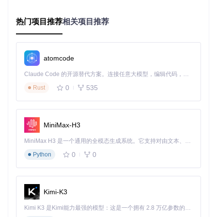
力反馈
不支持
高级力反馈效果
增强游戏沉浸感
热门项目推荐
相关项目推荐
[手柄功能示意图]：DsHidMini支持的PlayStation 3 DualShock
控制器，通过驱动优化可实现多模式切换与自定义配置
atomcode
二、实施路径：从零开始的驱动部署流程
Claude Code 的开源替代方案。连接任意大模型，编辑代码，运行命令，自动验证 — 全自动执行。用 Rust 构建，极致性能。 ｜ An open-source alternative to Claude Code. Connect any LLM, edit code, run commands, and verify changes — autonomously. Built in Rust for speed. Get Started
准备工作：搭建你的开发环境
0
535
Rust
目标
：配置满足DsHidMini编译需求的开发环境
环境要求
：
操作系统：Windows 10 1809+/Windows 11
MiniMax-H3
开发工具：Visual Studio 2022（含C++桌面开发组件）
MiniMax H3 是一个通用的全模态生成系统。它支持对由文本、图像、视频和音频组成的多模态上下文进行统一理解，并能生成分辨率高达 2K、时长可达 15 秒的带原生立体声音频的视频。得益于面向任务泛化的系统设计，H3 在预训练阶段就已具备广泛的多模态上下文理解与生成能力，能够出色地执行复杂的多模态指令。
SDK组件：Windows 11 SDK 22H2
驱动工具：Windows 11 WDK 22H2
0
0
Python
版本控制：Git
执行步骤
：
Kimi-K3
访问Visual Studio官网下载社区版，勾选"使用C++的桌面
开发"工作负载
Kimi K3 是Kimi能力最强的模型：这是一个拥有 2.8 万亿参数的混合专家（MoE）模型，具备原生视觉理解能力，并支持 100 万 token 的上下文窗口。
在安装界面的"单个组件"选项卡中，搜索并勾选"Windows