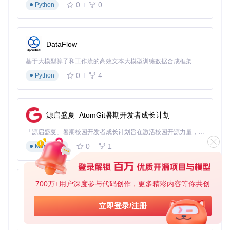
0
0
Python
11 SDK (10.0.22621.0)"
下载并安装Windows 11 WDK，确保与SDK版本匹配
安装Git工具，用于获取源代码
DataFlow
⚠️
注意事项
：安装过程中需确保网络通畅，SDK和WDK组件
体积较大，总下载量约8GB。建议使用有线网络并关闭防火
基于大模型算子和工作流的高效文本大模型训练数据合成框架
墙。
0
4
Python
获取与编译：打造专属驱动程序
目标
：获取最新源代码并编译适合你系统的驱动文件
环境要求
：
源启盛夏_AtomGit暑期开发者成长计划
已完成上述开发环境配置
「源启盛夏」暑期校园开发者成长计划旨在激活校园开源力量，通过积分激励、认证扶持、资源倾斜等形式，引导高校组织和开发者完成「入驻 — 建项目 — 做贡献 — 获认证 — 得资源」的完整闭环。无论你是想带领社团入驻平台的组织者，还是希望用代码贡献证明自己的开发者，都能在这里找到属于你的成长路径。
至少10GB可用磁盘空间
0
1
Markdown
管理员权限
执行步骤
：
700万+用户深度参与代码创作，更多精彩内容等你共创
打开命令提示符，克隆项目仓库：
py-xiaozhi
git 
clone
基于Python的Xiaozhi AI，适用于想要完整Xiaozhi体验而无需拥有专用硬件的用户。
立即登录/注册
cd
0
1
Python
双击打开项目根目录下的
dshidmini.sln
解决方案文件