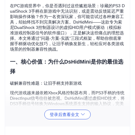
在PC游戏世界中，你是否遇到过这些尴尬场景：珍藏的PS3 D
ualShock 3手柄在新游戏中无法识别，或是震动反馈延迟严重
影响操作体验？作为一名资深玩家，你可能尝试过各种兼容工
具，却始终找不到完美解决方案。DsHidMini——这款专为索
尼DualShock 3控制器设计的虚拟HID用户模式驱动（模拟标
准游戏控制器信号的软件接口），正是解决这些痛点的理想选
择。本文将通过"问题-方案-实践"三段式框架，帮助你彻底掌
握手柄驱动优化技巧，让旧手柄焕发新生，轻松应对各类游戏
场景的控制器兼容性挑战。
一、核心价值：为什么DsHidMini是你的最佳选
择
破解兼容性难题：让旧手柄支持新游戏
现代游戏越来越依赖Xbox风格控制器布局，而PS3手柄的传统
DirectInput信号往往被忽视。DsHidMini通过虚拟HID技术，将
DS3手柄信号转换为Windows系统原生支持的输入协议，完美
解决以下核心问题：
登录后查看全文
系统兼容性
：全面支持Windows 10 1809及以上版本，包括
最新的Windows 11系统
架构覆盖
：同时支持x86、x64和ARM64三种硬件平台