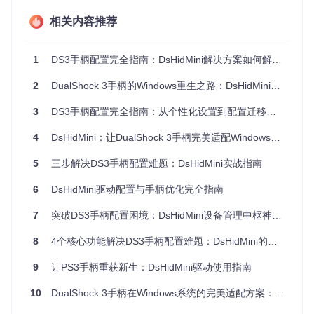
游戏适配
：兼容从经典老游到最新大作的全类型游戏
性能表现
相关内容推荐
：低于5ms的输入延迟，远超同类解决方案
💡
专家提示
：虚拟HID驱动相比传统驱动具有更高的灵活性，
能够模拟多种控制器类型，是解决硬件兼容性问题的行业标准
1
DS3手柄配置完全指南：DsHidMini解决方案如何解决Windows兼容性难题
方案。
2
DualShock 3手柄的Windows重生之路：DsHidMini驱动技术解析与实战指南
超越原厂功能：自定义你的游戏体验
3
DS3手柄配置完全指南：从个性化设置到配置迁移的实用技巧
DsHidMini不仅解决兼容性问题，更通过丰富的自定义选项让
你的手柄超越原厂功能：
4
DsHidMini：让DualShock 3手柄完美适配Windows的开源解决方案
功能特
传统驱
优势说明
5
三步解决DS3手柄配置难题：DsHidMini实战指南
DsHidMini
性
动
设备模
6
DsHidMini驱动配置与手柄优化完全指南
单一固
适应不同游戏需
4种可切换模式
式
定
求
7
突破DS3手柄配置困境：DsHidMini设备管理中枢神经系统完整指南
震动控
整体调
左右马达独立控
精细化反馈体验
制
节
制
8
4个核心功能解决DS3手柄配置难题：DsHidMini的配置文件管理创新实践
按键映
固定布
适应个人操作习
全自定义映射
9
让PS3手柄重获新生：DsHidMini驱动使用指南
射
局
惯
蓝牙支
基础连
10
DualShock 3手柄在Windows系统的完美适配方案：DsHidMini驱动深度解析
优化配对与节能
提升无线稳定性
持
接