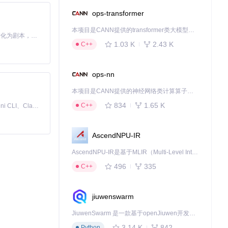
ops-transformer
本项目是CANN提供的transformer类大模型算子库，实现网络在NPU上加速计算。
Toonflow 是一款 AI 短剧漫剧工具，能够利用 AI 技术将小说自动转化为剧本，并结合 AI 生成的图片和视频，实现高效的短剧创作。借助 Toonflow，可以轻松完成从文字到影像的全流程，让短剧制作变得更加智能与便捷。
1.03 K
2.43 K
C++
ops-nn
本项目是CANN提供的神经网络类计算算子库，实现网络在NPU上加速计算。
834
1.65 K
C++
免费、本地、开源的 24/7 全天候 Cowork 应用，以及适用于 Gemini CLI、Claude Code、Codex、OpenCode、Qwen Code、Goose CLI、Auggie 等的 OpenClaw | 🌟 喜欢就点star吧
AscendNPU-IR
AscendNPU-IR是基于MLIR（Multi-Level Intermediate Representation）构建的，面向昇腾亲和算子编译时使用的中间表示，提供昇腾完备表达能力，通过编译优化提升昇腾AI处理器计算效率，支持通过生态框架使能昇腾AI处理器与深度调优
496
335
C++
jiuwenswarm
JiuwenSwarm 是一款基于openJiuwen开发的智能AI Agent，它能够将大语言模型的强大能力，通过你日常使用的各类通讯应用，直接延伸至你的指尖。
3.14 K
842
Python