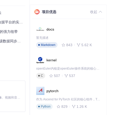
下载源代码
项目优选
收起
法
据平台的实践指南
docs
处理的强力纽带
暂无描述
同步架构实战指南
843
5.62 K
Markdown
kernel
openEuler内核是openEuler操作系统的核心，既是系统性能与稳定性的基石，也是连接处理器、设备与服务的桥梁。
507
537
C
pytorch
MiniMax H3 是一个通用的全模态生成系统。它支持对由文本、图像、视频和音频组成的多模态上下文进行统一理解，并能生成分辨率高达 2K、时长可达 15 秒的带原生立体声音频的视频。得益于面向任务泛化的系统设计，H3 在预训练阶段就已具备广泛的多模态上下文理解与生成能力，能够出色地执行复杂的多模态指令。
作为 Ascend for PyTorch 社区的核心组件，TorchNPU 是昇腾专为 PyTorch 打造的深度学习适配插件，使 PyTorch 框架能够直接调用昇腾 NPU，为开发者提供昇腾 AI 处理器的超强算力。
829
1.26 K
Python