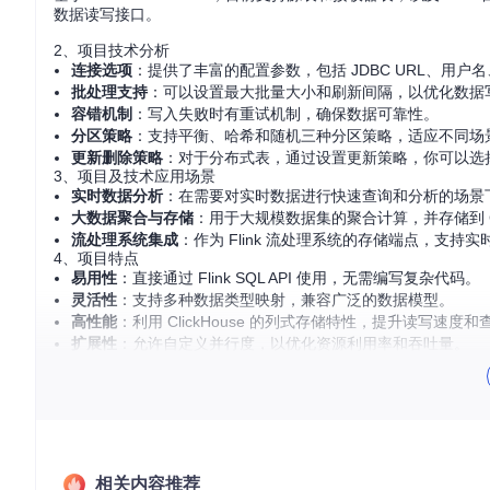
数据读写接口。
2、项目技术分析
连接选项
：提供了丰富的配置参数，包括 JDBC URL、用
批处理支持
：可以设置最大批量大小和刷新间隔，以优化数据
容错机制
：写入失败时有重试机制，确保数据可靠性。
分区策略
：支持平衡、哈希和随机三种分区策略，适应不同场
更新删除策略
：对于分布式表，通过设置更新策略，你可以选
3、项目及技术应用场景
实时数据分析
：在需要对实时数据进行快速查询和分析的场景
大数据聚合与存储
：用于大规模数据集的聚合计算，并存储到 Cl
流处理系统集成
：作为 Flink 流处理系统的存储端点，支持
4、项目特点
易用性
：直接通过 Flink SQL API 使用，无需编写复杂代码。
灵活性
：支持多种数据类型映射，兼容广泛的数据模型。
高性能
：利用 ClickHouse 的列式存储特性，提升读写速度
扩展性
：允许自定义并行度，以优化资源利用率和吞吐量。
强大的错误处理
：具备错误重试和隔离机制，保证数据一致性
如果你正寻找一种高效的实时数据处理和存储解决方案，
Flink 
ckHouse，它的强大功能和便捷性都将帮助你的项目达到新的
相关内容推荐