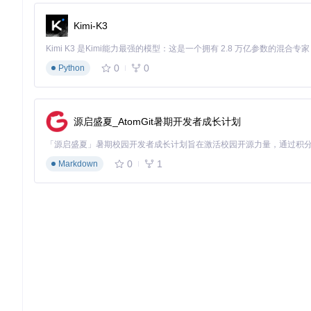
Kimi-K3
0
0
Python
源启盛夏_AtomGit暑期开发者成长计划
0
1
Markdown