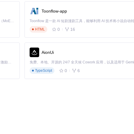
Toonflow-app
Kimi K3 是Kimi能力最强的模型：这是一个拥有 2.8 万亿参数的混合专家（MoE）模型，具备原生视觉理解能力，并支持 100 万 token 的上下文窗口。
0
16
HTML
AionUi
「源启盛夏」暑期校园开发者成长计划旨在激活校园开源力量，通过积分激励、认证扶持、资源倾斜等形式，引导高校组织和开发者完成「入驻 — 建项目 — 做贡献 — 获认证 — 得资源」的完整闭环。无论你是想带领社团入驻平台的组织者，还是希望用代码贡献证明自己的开发者，都能在这里找到属于你的成长路径。
0
6
TypeScript