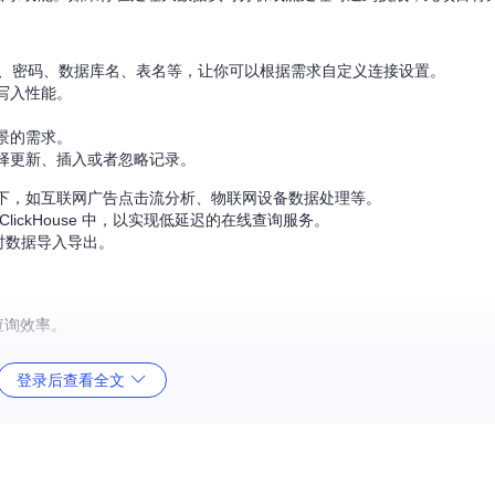
户名、密码、数据库名、表名等，让你可以根据需求自定义连接设置。
写入性能。
景的需求。
择更新、插入或者忽略记录。
下，如互联网广告点击流分析、物联网设备数据处理等。
ickHouse 中，以实现低延迟的在线查询服务。
实时数据导入导出。
和查询效率。
。
登录后查看全文
ClickHouse Connector
绝对值得尝试。无论是从源表中读取数据，还是将
高度。立即加入社区，开启你的实时数据旅程吧！