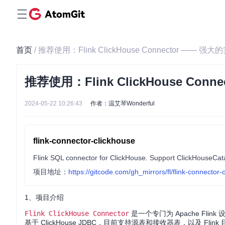
首页
/ 推荐使用：Flink ClickHouse Connector 
推荐使用：Flink ClickHouse 
2024-05-22 10:26:43
作者：温艾琴Wonderful
flink-connector-clickhouse
Flink SQL connector for ClickHouse. Support ClickHouseCata
项目地址：
https://gitcode.com/gh_mirrors/fl/flink-connector-
1、项目介绍
Flink ClickHouse Connector
是一个专门为 Apache Fli
基于 ClickHouse JDBC，目前支持源表和接收器表，以及