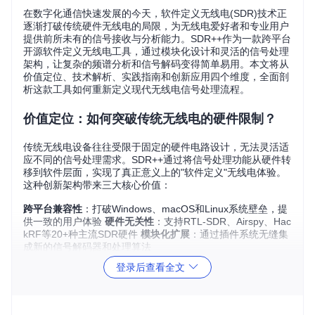
在数字化通信快速发展的今天，软件定义无线电(SDR)技术正
逐渐打破传统硬件无线电的局限，为无线电爱好者和专业用户
提供前所未有的信号接收与分析能力。SDR++作为一款跨平台
开源软件定义无线电工具，通过模块化设计和灵活的信号处理
架构，让复杂的频谱分析和信号解码变得简单易用。本文将从
价值定位、技术解析、实践指南和创新应用四个维度，全面剖
析这款工具如何重新定义现代无线电信号处理流程。
价值定位：如何突破传统无线电的硬件限制？
传统无线电设备往往受限于固定的硬件电路设计，无法灵活适
应不同的信号处理需求。SDR++通过将信号处理功能从硬件转
移到软件层面，实现了真正意义上的"软件定义"无线电体验。
这种创新架构带来三大核心价值：
跨平台兼容性
：打破Windows、macOS和Linux系统壁垒，提
供一致的用户体验
硬件无关性
：支持RTL-SDR、Airspy、Hac
kRF等20+种主流SDR硬件
模块化扩展
：通过插件系统无缝集
成新的信号解码器和处理算法
登录后查看全文
SDR++应用程序图标：蓝色背景象征无线电频谱，黄色和深蓝
色波形代表信号处理，十字符号体现其增强信号接收能力的核
心价值