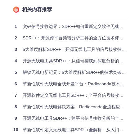
核心技术参数对比
相关内容推荐
传统硬件
同类开源软
特性
SDR++
无线电
件
1
突破信号接收边界：SDR++如何重新定义软件无线电技术
频率
取决于硬件（通常1
固定频段
取决于硬件
覆盖
kHz-6GHz）
2
SDR++：开源跨平台频谱分析工具的全方位技术评测与应用指南
信号
硬件电路
全软件可配置
部分可配置
处理
固定
3
5大维度解析SDR++：开源无线电工具的信号接收技术与实践指南
解码
支持20+种（可扩
固定1-2
10+种（扩
4
开源无线电工具SDR++：从信号捕获到深度分析的全流程指南
模式
展）
种
展复杂）
5
解锁无线电新纪元：5大维度解析SDR++的技术突破与应用场景
多设
同时连接多个SDR
备支
单一设备
有限支持
设备
持
6
革新性软件无线电全栈开发平台：Radioconda技术原理与实践指南
自定
7
开源软件定义无线电工具SDR++：全平台信号接收与分析解决方案深度评测
中（需代码
义能
高（模块化架构）
无
修改）
力
8
革新性软件无线电解决方案：Radioconda全流程应用指南
技术解析：模块化架构如何实现信号处理的无限
9
开源无线电工具SDR++：跨平台信号接收分析的全方位解决方案
可能？
10
革新性软件定义无线电工具SDR++全解析：从入门到专业的跨平台信号接收方案