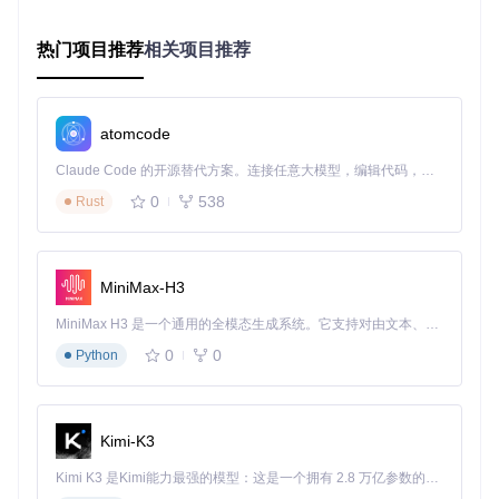
SDR++的核心优势在于其精心设计的模块化架构，将复杂的无
线电信号处理流程分解为相互独立又可灵活组合的功能模块。
这种设计不仅简化了代码维护，更为用户提供了按需配置的个
热门项目推荐
相关项目推荐
性化信号处理体验。
信号处理核心链解析 🛠️
atomcode
SDR++的信号处理流程从硬件采集到最终音频输出，经历了完
整的信号转换过程：
Claude Code 的开源替代方案。连接任意大模型，编辑代码，运行命令，自动验证 — 全自动执行。用 Rust 构建，极致性能。 ｜ An open-source alternative to Claude Code. Connect any LLM, edit code, run commands, and verify changes — autonomously. Built in Rust for speed. Get Started
信号采集
：通过硬件抽象层从SDR设备获取原始I/Q采样数
0
538
Rust
据
前端处理
：包含增益控制、DC偏移消除和滤波等预处理
频率转换
：通过数字下变频(DDC)将信号转换到基带
MiniMax-H3
解调处理
：根据信号类型选择合适的解调算法（AM/FM/S
SB等）
MiniMax H3 是一个通用的全模态生成系统。它支持对由文本、图像、视频和音频组成的多模态上下文进行统一理解，并能生成分辨率高达 2K、时长可达 15 秒的带原生立体声音频的视频。得益于面向任务泛化的系统设计，H3 在预训练阶段就已具备广泛的多模态上下文理解与生成能力，能够出色地执行复杂的多模态指令。
音频处理
：音量控制、滤波和音频输出
0
0
Python
SDR++软件界面功能区域：展示了FFT频谱显示、瀑布图和控
制面板的布局，直观呈现信号处理各环节的可视化结果
Kimi-K3
关键技术模块探秘
Kimi K3 是Kimi能力最强的模型：这是一个拥有 2.8 万亿参数的混合专家（MoE）模型，具备原生视觉理解能力，并支持 100 万 token 的上下文窗口。
「核心信号处理模块」
core/src/dsp
包含了SDR++的信号处理