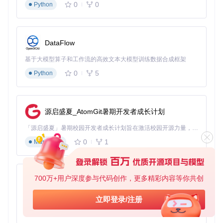
引擎，其中：
0
0
Python
多速率处理
：通过高效的抽取和内插算法实现采样率转换
数字滤波
：提供FIR、IIR等多种滤波方式，适应不同信号带
宽需求
DataFlow
解调算法
：实现AM、FM、SSB等多种调制方式的解调
基于大模型算子和工作流的高效文本大模型训练数据合成框架
频谱分析
：高性能FFT实现，支持实时频谱和瀑布图显示
0
5
Python
实践指南：如何从零开始构建个性化无线电接收
系统？
源启盛夏_AtomGit暑期开发者成长计划
快速部署流程
「源启盛夏」暑期校园开发者成长计划旨在激活校园开源力量，通过积分激励、认证扶持、资源倾斜等形式，引导高校组织和开发者完成「入驻 — 建项目 — 做贡献 — 获认证 — 得资源」的完整闭环。无论你是想带领社团入驻平台的组织者，还是希望用代码贡献证明自己的开发者，都能在这里找到属于你的成长路径。
获取SDR++源码并开始探索：
0
1
Markdown
git 
clone
cd
700万+用户深度参与代码创作，更多精彩内容等你共创
py-xiaozhi
根据目标平台选择相应的构建脚本，项目提供了针对Window
s、macOS和Linux的完整构建方案。
基于Python的Xiaozhi AI，适用于想要完整Xiaozhi体验而无需拥有专用硬件的用户。
立即登录/注册
0
1
Python
设备配置与优化技巧 📡