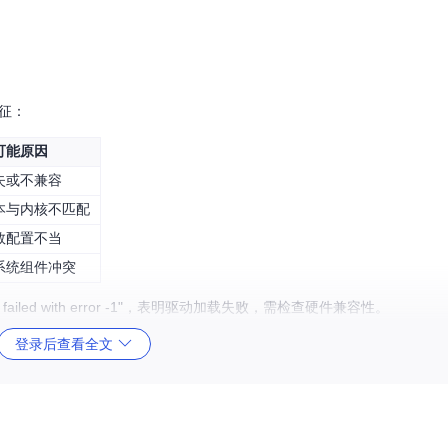
特征：
可能原因
失或不兼容
本与内核不匹配
数配置不当
系统组件冲突
00.0 failed with error -1"，表明驱动加载失败，需检查硬件兼容性。
登录后查看全文