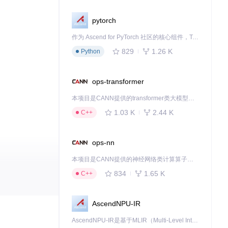
pytorch
作为 Ascend for PyTorch 社区的核心组件，TorchNPU 是昇腾专为 PyTorch 打造的深度学习适配插件，使 PyTorch 框架能够直接调用昇腾 NPU，为开发者提供昇腾 AI 处理器的超强算力。
829
1.26 K
Python
ops-transformer
本项目是CANN提供的transformer类大模型算子库，实现网络在NPU上加速计算。
1.03 K
2.44 K
C++
ops-nn
本项目是CANN提供的神经网络类计算算子库，实现网络在NPU上加速计算。
834
1.65 K
C++
AscendNPU-IR
AscendNPU-IR是基于MLIR（Multi-Level Intermediate Representation）构建的，面向昇腾亲和算子编译时使用的中间表示，提供昇腾完备表达能力，通过编译优化提升昇腾AI处理器计算效率，支持通过生态框架使能昇腾AI处理器与深度调优