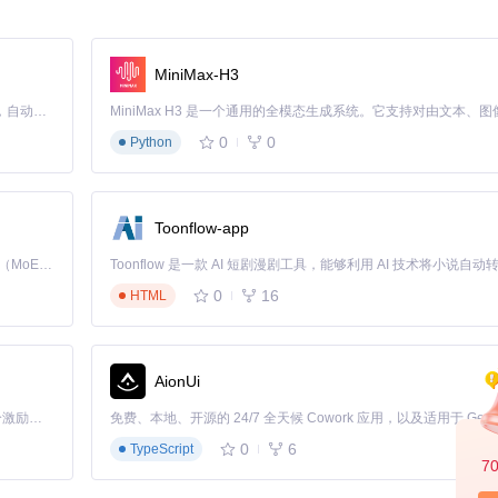
MiniMax-H3
Claude Code 的开源替代方案。连接任意大模型，编辑代码，运行命令，自动验证 — 全自动执行。用 Rust 构建，极致性能。 ｜ An open-source alternative to Claude Code. Connect any LLM, edit code, run commands, and verify changes — autonomously. Built in Rust for speed. Get Started
0
0
Python
日志找线索。
Toonflow-app
Kimi K3 是Kimi能力最强的模型：这是一个拥有 2.8 万亿参数的混合专家（MoE）模型，具备原生视觉理解能力，并支持 100 万 token 的上下文窗口。
0
16
HTML
要求：
AionUi
「源启盛夏」暑期校园开发者成长计划旨在激活校园开源力量，通过积分激励、认证扶持、资源倾斜等形式，引导高校组织和开发者完成「入驻 — 建项目 — 做贡献 — 获认证 — 得资源」的完整闭环。无论你是想带领社团入驻平台的组织者，还是希望用代码贡献证明自己的开发者，都能在这里找到属于你的成长路径。
0
6
TypeScript
7