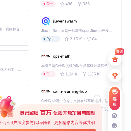
496
336
C++
jiuwenswarm
MiniMax H3 是一个通用的全模态生成系统。它支持对由文本、图像、视频和音频组成的多模态上下文进行统一理解，并能生成分辨率高达 2K、时长可达 15 秒的带原生立体声音频的视频。得益于面向任务泛化的系统设计，H3 在预训练阶段就已具备广泛的多模态上下文理解与生成能力，能够出色地执行复杂的多模态指令。
JiuwenSwarm 是一款基于openJiuwen开发的智能AI Agent，它能够将大语言模型的强大能力，通过你日常使用的各类通讯应用，直接延伸至你的指尖。
3.15 K
841
Python
邀请
ops-math
本项目是CANN提供的数学类基础计算算子库，实现网络在NPU上加速计算。
Toonflow 是一款 AI 短剧漫剧工具，能够利用 AI 技术将小说自动转化为剧本，并结合 AI 生成的图片和视频，实现高效的短剧创作。借助 Toonflow，可以轻松完成从文字到影像的全流程，让短剧制作变得更加智能与便捷。
1.24 K
1.35 K
C++
cann-learning-hub
客
CANN 学习中心仓，支持在线互动运行、边学边练，提供教程、示例与优化方案，一站式助力昇腾开发者快速上手。
服
740
380
Jupyter Notebook
免费、本地、开源的 24/7 全天候 Cowork 应用，以及适用于 Gemini CLI、Claude Code、Codex、OpenCode、Qwen Code、Goose CLI、Auggie 等的 OpenClaw | 🌟 喜欢就点star吧
00万+用户深度参与代码创作，更多精彩内容等你共创
kernel