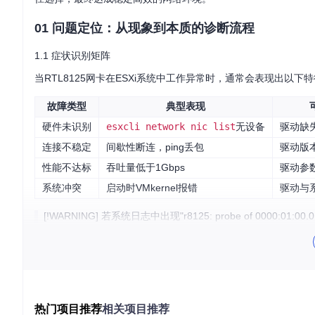
01 问题定位：从现象到本质的诊断流程
1.1 症状识别矩阵
当RTL8125网卡在ESXi系统中工作异常时，通常会表现出以下
故障类型
典型表现
硬件未识别
esxcli network nic list
无设备
驱动缺
连接不稳定
间歇性断连，ping丢包
驱动版
性能不达标
吞吐量低于1Gbps
驱动参
系统冲突
启动时VMkernel报错
驱动与
[!WARNING] 若系统日志中出现"r8125: probe of 0000:01:
1.2 系统信息收集
执行以下命令收集关键系统信息，为后续驱动适配提供依据：
# 查看ESXi版本信息
esxcli system version get

热门项目推荐
相关项目推荐