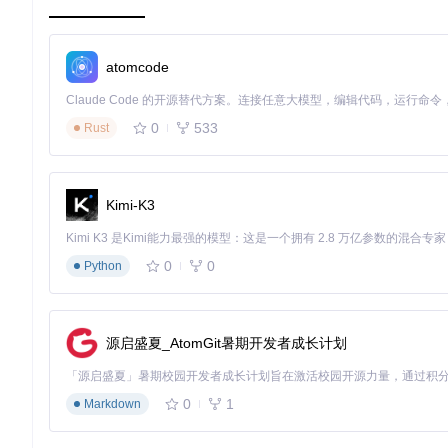
# 收集网卡硬件信息
esxcli hardware pci list | grep -A 10 
"Realtek"
atomcode
# 检查现有驱动状态
esxcli software vib list | grep r8125

0
533
Rust
# 查看系统日志中的驱动相关信息
经验小结
：先看硬件识别状态，再查驱动版本匹配度，最后分析
Kimi-K3
02 方案设计：驱动部署路径规划
0
0
Python
2.1 驱动兼容性矩阵
在开始部署前，需确认您的硬件和软件环境是否满足以下兼容性
源启盛夏_AtomGit暑期开发者成长计划
组件
最低版本要求
推荐版本
ESXi系统
6.7 Update 1
6.7 Update 3
0
1
Markdown
编译器
GCC 4.7
GCC 4.8.0
binutils
2.20
2.22