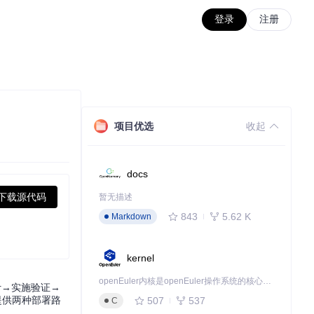
登录
注册
项目优选
收起
docs
下载源代码
暂无描述
843
5.62 K
Markdown
kernel
openEuler内核是openEuler操作系统的核心，既是系统性能与稳定性的基石，也是连接处理器、设备与服务的桥梁。
设计→实施验证→
提供两种部署路
507
537
C