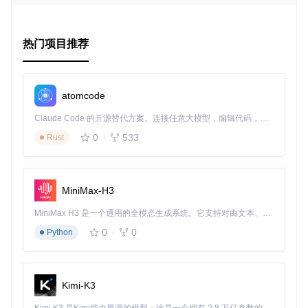
4、项目特点
热门项目推荐
精美设计
：界面参照了专业的设计作品，呈现出极佳的视觉
效果。
丰富的数据
：包含了大量神奇宝贝的信息，涵盖了各种属
性，满足深度探索的需求。
atomcode
交互式体验
：滑动、点击等交互操作流畅自然，增强用户沉
Claude Code 的开源替代方案。连接任意大模型，编辑代码，运行命令，自动验证 — 全自动执行。用 Rust 构建，极致性能。 ｜ An open-source alternative to Claude Code. Connect any LLM, edit code, run commands, and verify changes — autonomously. Built in Rust for speed. Get Started
浸感。
开放源代码
：项目完全开源，方便其他开发者参与贡献和学
0
533
Rust
习。
持续更新
：维护团队积极回应社区反馈，定期进行更新和优
化。
MiniMax-H3
想要体验这款集美观与实用性于一体的神奇宝贝百科全书吗？
赶紧下载 Flutter_Pokedex，开始您的神奇宝贝冒险之旅吧！
MiniMax H3 是一个通用的全模态生成系统。它支持对由文本、图像、视频和音频组成的多模态上下文进行统一理解，并能生成分辨率高达 2K、时长可达 15 秒的带原生立体声音频的视频。得益于面向任务泛化的系统设计，H3 在预训练阶段就已具备广泛的多模态上下文理解与生成能力，能够出色地执行复杂的多模态指令。
0
0
Python
Kimi-K3