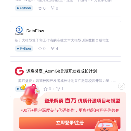
Kimi K3 是Kimi能力最强的模型：这是一个拥有 2.8 万亿参数的混合专家（MoE）模型，具备原生视觉理解能力，并支持 100 万 token 的上下文窗口。
0
0
Python
DataFlow
基于大模型算子和工作流的高效文本大模型训练数据合成框架
0
4
Python
源启盛夏_AtomGit暑期开发者成长计划
「源启盛夏」暑期校园开发者成长计划旨在激活校园开源力量，通过积分激励、认证扶持、资源倾斜等形式，引导高校组织和开发者完成「入驻 — 建项目 — 做贡献 — 获认证 — 得资源」的完整闭环。无论你是想带领社团入驻平台的组织者，还是希望用代码贡献证明自己的开发者，都能在这里找到属于你的成长路径。
0
1
Markdown
700万+用户深度参与代码创作，更多精彩内容等你共创
py-xiaozhi
基于Python的Xiaozhi AI，适用于想要完整Xiaozhi体验而无需拥有专用硬件的用户。
立即登录/注册
0
1
Python