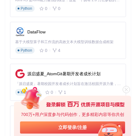
Kimi K3 是Kimi能力最强的模型：这是一个拥有 2.8 万亿参数的混合专家（MoE）模型，具备原生视觉理解能力，并支持 100 万 token 的上下文窗口。
窗口管理难题：如何实现跨平台一致的窗口行
0
0
Python
为？
窗口管理是桌面应用的基础功能，但不同操作系统的窗口行为
DataFlow
差异很大。AppFlowy通过分层抽象和平台特定实现，解决了
这一挑战。
基于大模型算子和工作流的高效文本大模型训练数据合成框架
跨平台窗口管理方案对比
0
4
Python
适用
方案
优势
劣势
平台
高度可定制，
bitsdojo
Wind
源启盛夏_AtomGit暑期开发者成长计划
支持无边框窗
仅限Windows平台
_windo
ows
w
口
「源启盛夏」暑期校园开发者成长计划旨在激活校园开源力量，通过积分激励、认证扶持、资源倾斜等形式，引导高校组织和开发者完成「入驻 — 建项目 — 做贡献 — 获认证 — 得资源」的完整闭环。无论你是想带领社团入驻平台的组织者，还是希望用代码贡献证明自己的开发者，都能在这里找到属于你的成长路径。
window
macO
统一API，支持
在某些Linux桌面
0
1
Markdown
_manag
S/Lin
多种窗口操作
环境下兼容性有限
er
ux
各平
完全控制，最
开发成本高，代码
原生API
台
佳性能
复用率低
700万+用户深度参与代码创作，更多精彩内容等你共创
py-xiaozhi
AppFlowy选择了混合方案：在Windows上使用bitsdojo_windo
基于Python的Xiaozhi AI，适用于想要完整Xiaozhi体验而无需拥有专用硬件的用户。
立即登录/注册
w，在macOS和Linux上使用window_manager。这种选择平
0
1
Python