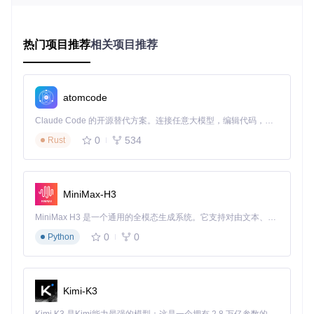
核心架构决策包括：
热门项目推荐
相关项目推荐
Flutter + Rust的技术栈选择
：Flutter负责UI渲染和跨平台
逻辑，Rust处理性能敏感的业务逻辑，这种组合兼顾了开
发效率和运行性能。
atomcode
Platform Channels（平台通信桥梁）
：通过平台通道实
现Flutter与原生代码的通信，既保证了UI的跨平台一致
Claude Code 的开源替代方案。连接任意大模型，编辑代码，运行命令，自动验证 — 全自动执行。用 Rust 构建，极致性能。 ｜ An open-source alternative to Claude Code. Connect any LLM, edit code, run commands, and verify changes — autonomously. Built in Rust for speed. Get Started
性，又能利用各平台的原生能力。
0
534
Rust
模型驱动设计
：通过明确定义领域模型和业务规则，确保
跨平台行为的一致性，同时允许各平台在UI层进行原生适
配。
MiniMax-H3
⚠️
特别提示
：在设计跨平台架构时，应尽量将业务逻辑与UI逻
MiniMax H3 是一个通用的全模态生成系统。它支持对由文本、图像、视频和音频组成的多模态上下文进行统一理解，并能生成分辨率高达 2K、时长可达 15 秒的带原生立体声音频的视频。得益于面向任务泛化的系统设计，H3 在预训练阶段就已具备广泛的多模态上下文理解与生成能力，能够出色地执行复杂的多模态指令。
辑分离。这样不仅便于单元测试，还能在保持核心功能一致的
同时，为不同平台提供差异化的用户界面。
0
0
Python
实战小贴士
构建跨平台应用时，先设计与平台无关的核心业务逻辑层
使用依赖注入模式，便于替换不同平台的实现
Kimi-K3
定义清晰的接口，确保各层之间的通信边界