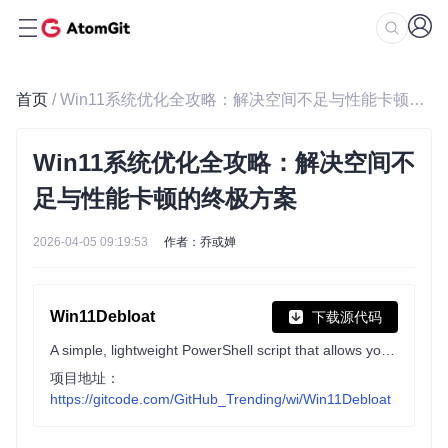
首页
/ Win11系统优化全攻略：解决空间不足与性能卡顿的终极方案
Win11系统优化全攻略：解决空间不
足与性能卡顿的终极方案
2026-04-05 09:19:53
作者：乔或婵
Win11Debloat
下载源代码
A simple, lightweight PowerShell script that allows you to remove pre-installed apps, disable telemetry, as well as perform various other changes to declutter and customize your Windows experience. Win11Debloat works for both Windows 10 and Windows 11.
项目地址：
https://gitcode.com/GitHub_Trending/wi/Win11Debloat