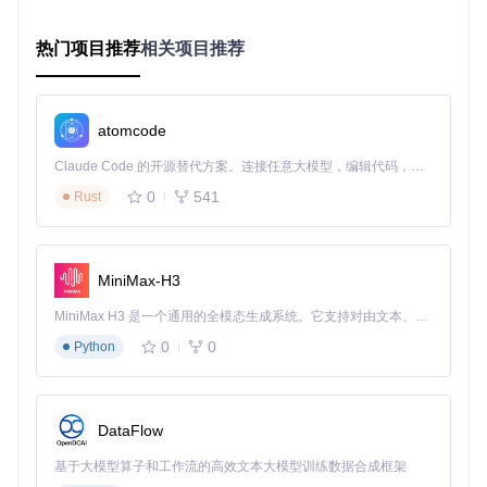
热门项目推荐
相关项目推荐
3. 执行优化操作
根据界面指引完成配置后，系统将自动执行
atomcode
以下优化：
Claude Code 的开源替代方案。连接任意大模型，编辑代码，运行命令，自动验证 — 全自动执行。用 Rust 构建，极致性能。 ｜ An open-source alternative to Claude Code. Connect any LLM, edit code, run commands, and verify changes — autonomously. Built in Rust for speed. Get Started
卸载预装冗余应用（保留Microsoft Store等核心组件）
禁用遥测和数据收集服务
0
541
Rust
清理系统缓存和残留文件
优化任务栏和开始菜单设置
4. 效果验证检查
优化完成后，通过以下命令验证结果：
MiniMax-H3
MiniMax H3 是一个通用的全模态生成系统。它支持对由文本、图像、视频和音频组成的多模态上下文进行统一理解，并能生成分辨率高达 2K、时长可达 15 秒的带原生立体声音频的视频。得益于面向任务泛化的系统设计，H3 在预训练阶段就已具备广泛的多模态上下文理解与生成能力，能够出色地执行复杂的多模态指令。
# 检查释放空间
0
0
Get-PSDrive
Python
 C | 
Select-Object
 Free

# 查看进程数量变化
Get-Process
 | 
Measure-Object
 | 
Select-Object
DataFlow
安全指南：分级风险管控策略
基于大模型算子和工作流的高效文本大模型训练数据合成框架