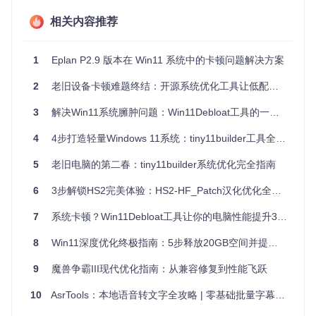
Windows 11专业版/家庭版（Build 22000及以上）
相关内容推荐
至少10GB可用存储空间
管理员账户访问权限
1
Eplan P2.9 版本在 Win11 系统中的卡顿问题解决方案
获取优化工具的官方渠道：
2
老旧设备卡顿难题终结：开源系统优化工具让低配电脑秒变流畅
git 
clone
3
解决Win11系统臃肿问题：Win11Debloat工具的一键优化方案
⚠️
安全警告
：请务必从官方仓库获取工具，第三方修改版本可
4
4步打造轻量Windows 11系统：tiny11builder工具全攻略
能包含恶意代码。克隆前建议验证仓库SSL证书有效性。
5
老旧电脑的第二春：tiny11builder系统优化完全指南
四步优化实施流程
6
3步解锁HS2完美体验：HS2-HF_Patch汉化优化全攻略
1. 环境准备阶段
7
系统卡顿？Win11Debloat工具让你的电脑性能提升300%
# 以管理员身份启动PowerShell
8
Win11深度优化终极指南：5步释放20GB空间并提升系统响应速度
Set-ExecutionPolicy
 Unrestricted 
-Scope
Process
-Force
cd
9
魔兽争霸III现代优化指南：从兼容修复到性能飞跃
2. 配置方案选择
启动主程序后，根据用户类型选择合适的优
10
AsrTools：本地语音转文字全攻略 | 零基础批量字幕生成指南
化模式：