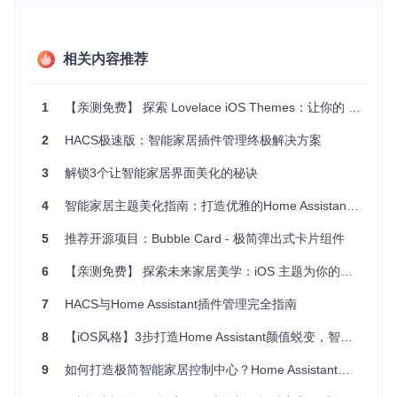
3. 轻量化设计
主题文件体积小巧，安装后不会拖慢系统运行速度，即使是低
配置设备也能轻松驾驭，让你在享受美观界面的同时，不牺牲
操作流畅度。
相关内容推荐
场景化主题选择指南
场景一：极简办公空间
1
【亲测免费】 探索 Lovelace iOS Themes：让你的 Home Assistant 更具个性
需求
：专注高效，减少视觉干扰
主题方案
：深绿色主题
2
HACS极速版：智能家居插件管理终极解决方案
深绿色背景能营造宁静专注的氛围，搭配简洁的控件布局，让
你在办公时能快速找到所需功能，提高工作效率。
3
解锁3个让智能家居界面美化的秘诀
4
智能家居主题美化指南：打造优雅的Home Assistant界面
场景二：温馨卧室环境
5
推荐开源项目：Bubble Card - 极简弹出式卡片组件
需求
：柔和舒适，助你放松身心
主题方案
：浅蓝色主题
6
【亲测免费】 探索未来家居美学：iOS 主题为你的Home Assistant注入新生活力
浅蓝色背景如天空般宁静，配合柔和的字体和图标，让卧室的
智能家居控制界面充满温馨感，帮助你缓解一天的疲劳。
7
HACS与Home Assistant插件管理完全指南
8
【iOS风格】3步打造Home Assistant颜值蜕变，智能家居控制面板定制指南
场景三：电竞娱乐区域
需求
9
：活力四射，点燃游戏激情
如何打造极简智能家居控制中心？Home Assistant界面美化全攻略
主题方案
：橙色主题