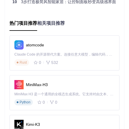
橙色背景充满活力与能量，搭配鲜明的控件色彩，为你的电竞
10
3步打造极简风智能家居：让控制面板秒变高级感界面
娱乐区域增添一抹亮色，让游戏氛围更加浓厚。
热门项目推荐
相关项目推荐
进阶使用技巧
1. 主题混搭
你可以根据不同房间的功能，为每个房间设置不同的主题。比
atomcode
如客厅使用红蓝渐变主题，厨房选择橙色主题，实现个性化的
分区视觉体验。
Claude Code 的开源替代方案。连接任意大模型，编辑代码，运行命令，自动验证 — 全自动执行。用 Rust 构建，极致性能。 ｜ An open-source alternative to Claude Code. Connect any LLM, edit code, run commands, and verify changes — autonomously. Built in Rust for speed. Get Started
2. 动态切换
0
532
Rust
通过设置自动化规则，让主题根据时间自动切换。白天使用浅
色主题，保护眼睛；夜晚切换到深色主题，减少光线刺激，实
现夜间模式设置。
MiniMax-H3
3. 性能优化
如果你的设备配置较低，可以关闭部分动画效果，或选择纯色
MiniMax H3 是一个通用的全模态生成系统。它支持对由文本、图像、视频和音频组成的多模态上下文进行统一理解，并能生成分辨率高达 2K、时长可达 15 秒的带原生立体声音频的视频。得益于面向任务泛化的系统设计，H3 在预训练阶段就已具备广泛的多模态上下文理解与生成能力，能够出色地执行复杂的多模态指令。
背景主题，进一步提升界面响应速度，确保操作流畅不卡顿。
0
0
Python
适配设备清单及配置建议
支持设备类型
：
Kimi-K3
智能手机（iOS/Android）