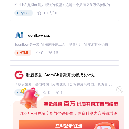
平板电脑（iPad/Android平板）
Kimi K3 是Kimi能力最强的模型：这是一个拥有 2.8 万亿参数的混合专家（MoE）模型，具备原生视觉理解能力，并支持 100 万 token 的上下文窗口。
个人电脑（Windows/macOS/Linux）
0
0
Python
智能音箱带屏设备
配置建议
：
设备内存：1GB及以上
Toonflow-app
浏览器：Chrome 80+、Safari 13+、Edge 80+
Toonflow 是一款 AI 短剧漫剧工具，能够利用 AI 技术将小说自动转化为剧本，并结合 AI 生成的图片和视频，实现高效的短剧创作。借助 Toonflow，可以轻松完成从文字到影像的全流程，让短剧制作变得更加智能与便捷。
Home Assistant版本：2021.12及以上
主题冲突解决方案
0
16
HTML
如果安装主题后出现界面错乱或功能异常，可按以下步骤解
决：
源启盛夏_AtomGit暑期开发者成长计划
重启Home Assistant服务
清除浏览器缓存
「源启盛夏」暑期校园开发者成长计划旨在激活校园开源力量，通过积分激励、认证扶持、资源倾斜等形式，引导高校组织和开发者完成「入驻 — 建项目 — 做贡献 — 获认证 — 得资源」的完整闭环。无论你是想带领社团入驻平台的组织者，还是希望用代码贡献证明自己的开发者，都能在这里找到属于你的成长路径。
检查是否有其他主题插件冲突，暂时禁用其他主题
社区主题共享
0
1
Markdown
该主题项目拥有活跃的社区支持，你可以在社区中分享自己的
主题配置方案，也可以下载其他用户分享的创意主题，让你的
智能家居界面更加丰富多彩。
700万+用户深度参与代码创作，更多精彩内容等你共创
AionUi
立即尝试这款iOS风格主题，只需简单几步，就能让你的Hom
免费、本地、开源的 24/7 全天候 Cowork 应用，以及适用于 Gemini CLI、Claude Code、Codex、OpenCode、Qwen Code、Goose CLI、Auggie 等的 OpenClaw | 🌟 喜欢就点star吧
立即登录/注册
e Assistant界面焕然一新，开启个性化智能家居操控新体验！