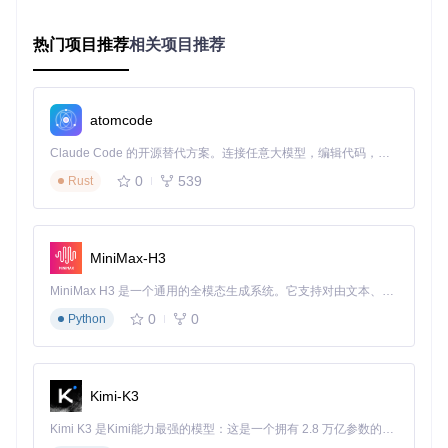
来哪些安全与用户体验的权衡？
技术原理：设备标识与配置重置机制
热门项目推荐
相关项目推荐
要有效解决Cursor的试用限制，首先需要理解其设备识别机制
的技术实现。这一机制通过多种标识的组合验证，形成了较为
atomcode
严密的设备指纹系统，而重置工具正是通过科学的方式干扰这
一验证过程。
Claude Code 的开源替代方案。连接任意大模型，编辑代码，运行命令，自动验证 — 全自动执行。用 Rust 构建，极致性能。 ｜ An open-source alternative to Claude Code. Connect any LLM, edit code, run commands, and verify changes — autonomously. Built in Rust for speed. Get Started
设备识别技术解析
0
539
Rust
Cursor在本地配置文件中存储了一组设备标识信息，这些信息
组合形成了唯一的设备指纹：
MiniMax-H3
graph TD

    A[设备信息采集] --> B[硬件特征提取]

MiniMax H3 是一个通用的全模态生成系统。它支持对由文本、图像、视频和音频组成的多模态上下文进行统一理解，并能生成分辨率高达 2K、时长可达 15 秒的带原生立体声音频的视频。得益于面向任务泛化的系统设计，H3 在预训练阶段就已具备广泛的多模态上下文理解与生成能力，能够出色地执行复杂的多模态指令。
    A --> C[系统环境信息]

0
0
Python
    A --> D[用户行为模式]

    B --> E[MAC地址哈希]

    B --> F[主板序列号摘要]

    C --> G[操作系统版本]

Kimi-K3
    C --> H[安装路径特征]

    E --> I[macMachineId生成]

Kimi K3 是Kimi能力最强的模型：这是一个拥有 2.8 万亿参数的混合专家（MoE）模型，具备原生视觉理解能力，并支持 100 万 token 的上下文窗口。
    F --> J[machineId计算]
