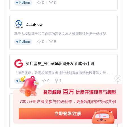
    G & H --> K[deviceId组合]

0
0
Python
    I & J & K --> L[设备指纹生成]

这些标识信息主要存储在
storage.json
配置文件中，位于用
DataFlow
户目录的Cursor应用数据文件夹内。工具通过安全修改这些标
识，使系统将设备识别为"新"设备，从而绕过试用限制。
基于大模型算子和工作流的高效文本大模型训练数据合成框架
0
5
Python
思考问题2：如果仅修改单一标识字段（如只修改machineI
d），是否能有效绕过限制？为什么配置文件备份在重置过
程中至关重要？
跨平台实现差异对比
源启盛夏_AtomGit暑期开发者成长计划
不同操作系统的文件系统结构和权限管理机制差异，导致重置
「源启盛夏」暑期校园开发者成长计划旨在激活校园开源力量，通过积分激励、认证扶持、资源倾斜等形式，引导高校组织和开发者完成「入驻 — 建项目 — 做贡献 — 获认证 — 得资源」的完整闭环。无论你是想带领社团入驻平台的组织者，还是希望用代码贡献证明自己的开发者，都能在这里找到属于你的成长路径。
工具需要针对性设计实现方案：
0
1
Markdown
技术指
Linux系
Windows
macOS系统
系统
标
统
700万+用户深度参与代码创作，更多精彩内容等你共创
%APPDAT
~/Library/Applicatio
~/.config/
py-xiaozhi
配置文
A%\Cursor
n Support/Cursor/
Cursor/U
件路径
\User
User
ser
基于Python的Xiaozhi AI，适用于想要完整Xiaozhi体验而无需拥有专用硬件的用户。
立即登录/注册
进程管
0
1
Python
taskkill命令
pkill命令
killall命令
理方式