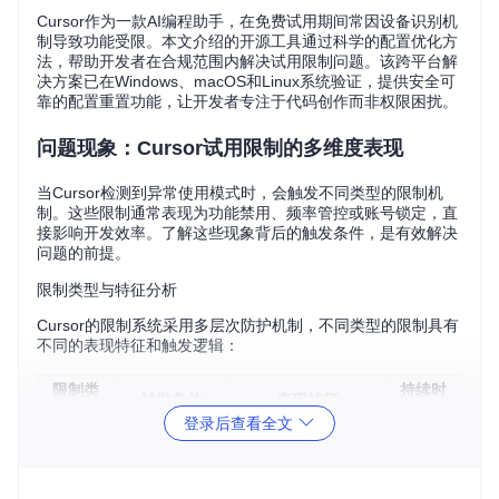
Cursor作为一款AI编程助手，在免费试用期间常因设备识别机
制导致功能受限。本文介绍的开源工具通过科学的配置优化方
法，帮助开发者在合规范围内解决试用限制问题。该跨平台解
决方案已在Windows、macOS和Linux系统验证，提供安全可
靠的配置重置功能，让开发者专注于代码创作而非权限困扰。
问题现象：Cursor试用限制的多维度表现
当Cursor检测到异常使用模式时，会触发不同类型的限制机
制。这些限制通常表现为功能禁用、频率管控或账号锁定，直
接影响开发效率。了解这些现象背后的触发条件，是有效解决
问题的前提。
限制类型与特征分析
Cursor的限制系统采用多层次防护机制，不同类型的限制具有
不同的表现特征和触发逻辑：
限制类
持续时
触发条件
表现特征
型
间
登录后查看全文
请求次
单位时间内A
功能间歇性可用，
通常24
数限制
PI调用超阈值
错误提示频率递增
小时
单设备创建
设备级