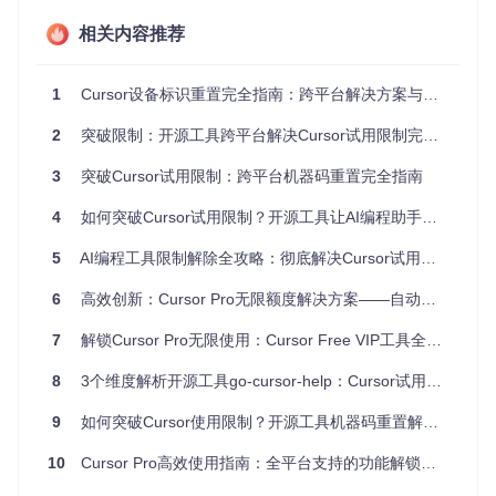
设备账
新账号无法激活，
账号数超阈
持久限
号限制
直接阻断试用
相关内容推荐
值
制
账号周
API密
密钥使用量
模型响应延迟增
期内有
1
Cursor设备标识重置完全指南：跨平台解决方案与深层原理剖析
钥限制
达上限
加，最终拒绝服务
效
2
突破限制：开源工具跨平台解决Cursor试用限制完整指南
自定义
按计费
高级功能调
基础功能保留，高
模型限
周期重
用超额
级功能灰度禁用
3
突破Cursor试用限制：跨平台机器码重置完全指南
制
置
限制触发阈值测试
4
如何突破Cursor试用限制？开源工具让AI编程助手持续可用
通过控制变量法进行的阈值测试显示，Cursor的限制触发机制
5
AI编程工具限制解除全攻略：彻底解决Cursor试用到期与设备限制问题
具有以下特征：
6
高效创新：Cursor Pro无限额度解决方案——自动化重置工具深度解析
账号创建阈值
：单设备在7天周期内最多可创建3个试用账
号，第4个账号将触发设备级限制
7
解锁Cursor Pro无限使用：Cursor Free VIP工具全解析与实战指南
请求频率阈值
：每小时最多允许60次API调用，超过后触发
15分钟冷却期
8
3个维度解析开源工具go-cursor-help：Cursor试用限制的终极解决方案
设备标识时效
：核心标识信息在配置文件中保留30天，期间
9
即使卸载重装也无法重置
如何突破Cursor使用限制？开源工具机器码重置解决方案全解析
思考问题1：为什么Cursor需要同时检测多个标识字段（m
10
Cursor Pro高效使用指南：全平台支持的功能解锁与个性化配置方案
achineId、deviceId等）而非单一标识符？这种设计可能带