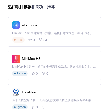
热门项目推荐
相关项目推荐
安装依赖包（约3分钟）：
cd
atomcode
启动工具（约2分钟）：
Claude Code 的开源替代方案。连接任意大模型，编辑代码，运行命令，自动验证 — 全自动执行。用 Rust 构建，极致性能。 ｜ An open-source alternative to Claude Code. Connect any LLM, edit code, run commands, and verify changes — autonomously. Built in Rust for speed. Get Started
0
541
Rust
MiniMax-H3
欢迎界面清晰展示了工具的四大核心功能：自动化OpenCore
MiniMax H3 是一个通用的全模态生成系统。它支持对由文本、图像、视频和音频组成的多模态上下文进行统一理解，并能生成分辨率高达 2K、时长可达 15 秒的带原生立体声音频的视频。得益于面向任务泛化的系统设计，H3 在预训练阶段就已具备广泛的多模态上下文理解与生成能力，能够出色地执行复杂的多模态指令。
EFI创建、标准化配置流程、硬件兼容性检测和一键部署功
能。左侧导航栏提供了直观的操作路径，即使是初次使用也能
0
0
Python
快速上手。
硬件扫描原理：如何让工具"看懂"你的电脑
DataFlow
硬件扫描模块就像海关的"行李安检系统"，通过三级检测机制
全面了解你的电脑配置。这一过程由
Scripts/gathering_f
基于大模型算子和工作流的高效文本大模型训练数据合成框架
iles.py
中的
gather_hardware_sniffer
函数实现，主要分
0
5
Python