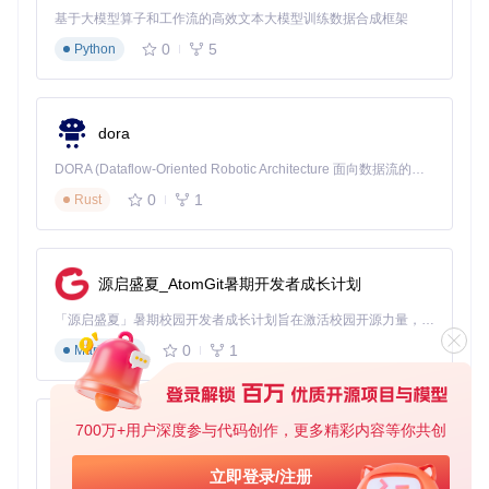
渡到清醒状态。
基于大模型算子和工作流的高效文本大模型训练数据合成框架
0
5
3.2 家庭聚会：全屋音乐无缝联动
Python
朋友来家里聚会，只需说"小爱同学，全屋播放派对音乐"，所
有连接的音箱就会同步播放，营造震撼的环绕声效果。
dora
3.3 工作学习：专注模式免打扰
DORA (Dataflow-Oriented Robotic Architecture 面向数据流的机器人架构) 是为 AI 与具身智能机器人打造的高性能开发框架，以数据流范式重构开发逻辑，原生支持分布式部署与端边云协同 —— 无需复杂适配，即可实现一体端到端具身大小脑、VLA等模型部署，无缝衔接感知、推理、控制全链路，让 AI 能力与机器人动作深度融合。 依托 Rust 内核与零拷贝通信技术，它将具身大小脑、VLA等模型推理、多模态数据融合延迟压缩至微秒级，同时兼容 ROS2 生态与国产 AI 芯片，彻底降低具身智能机器人的开发门槛，让分布式部署下的 AI 赋能创新更高效、更灵活。
开启专注模式后，音箱会自动降低音量，并且拒绝除"暂
停"和"下一首"之外的所有指令，帮你保持工作学习专注度。
0
1
Rust
3.4 睡前场景：音乐伴你入眠
"小爱同学，30分钟后关闭音乐"——设置睡眠定时器，音乐将
源启盛夏_AtomGit暑期开发者成长计划
在你入睡后自动关闭，不用担心整夜播放耗电。
「源启盛夏」暑期校园开发者成长计划旨在激活校园开源力量，通过积分激励、认证扶持、资源倾斜等形式，引导高校组织和开发者完成「入驻 — 建项目 — 做贡献 — 获认证 — 得资源」的完整闭环。无论你是想带领社团入驻平台的组织者，还是希望用代码贡献证明自己的开发者，都能在这里找到属于你的成长路径。
0
1
Markdown
四、设备兼容性：哪款音箱最适合你？
推荐
设备类型
核心功能支持
使用体验
700万+用户深度参与代码创作，更多精彩内容等你共创
py-xiaozhi
指数
★★
基于Python的Xiaozhi AI，适用于想要完整Xiaozhi体验而无需拥有专用硬件的用户。
立即登录/注册
完整语音控制、
小爱音箱Pl