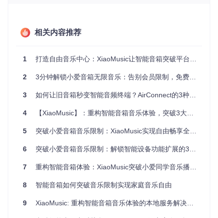
1.3 多设备同步的难题
"为什么卧室和客厅的音箱不能同时播放同一首歌？" 家庭聚会
相关内容推荐
时，想要全屋音乐氛围，却发现每个音箱都要单独操作，同步
播放更是奢望。
1
打造自由音乐中心：XiaoMusic让智能音箱突破平台限制的全攻略
1.4 音乐资源的限制
2
3分钟解锁小爱音箱无限音乐：告别会员限制，免费听歌新体验
付费会员到期就听不了歌？喜欢的歌曲找不到无损版本？传统
音乐平台的版权限制，让音乐爱好者总是束手束脚。
3
如何让旧音箱秒变智能音频终端？AirConnect的3种跨场景应用方案
二、零门槛部署：3步打造你的智能音乐中心
4
【XiaoMusic】：重构智能音箱音乐体验，突破3大限制实现本地音乐自由
2.1 准备工作：你需要这些东西
5
突破小爱音箱音乐限制：XiaoMusic实现自由畅享全攻略
就像准备做一道菜需要食材，部署这个项目也只需要简单三
6
突破小爱音箱音乐限制：解锁智能设备功能扩展的3个颠覆认知的使用技巧
样：
7
重构智能音箱体验：XiaoMusic突破小爱同学音乐播放限制的革新方案
一台能上网的电脑（旧笔记本也可以）
一个小爱音箱（任何型号均可）
8
智能音箱如何突破音乐限制实现家庭音乐自由
U盘或移动硬盘（用来存储音乐）
2.2 安装容器：给音乐系统安个家
9
XiaoMusic: 重构智能音箱音乐体验的本地服务解决方案
容器就像一个音乐播放列表，把所有需要的组件打包在一起，