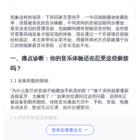
想象这样的场景：下班回家无需动手，一句话就能播放收藏歌
单；清晨被喜欢的音乐唤醒，不同房间的音箱还能同步播放；
甚至连老旧的普通音箱，也能瞬间拥有智能语音控制。这些曾
经需要高端设备才能实现的体验，现在通过一个开源项目就能
轻松搞定。本文将带你从零开始，用最简单的方式搭建属于自
己的智能家庭音乐系统，让音乐无处不在。
一、痛点诊断：你的音乐体验还在忍受这些麻烦
吗？
1.1 设备割裂的烦恼
"为什么客厅的音箱不能播放手机里的歌？""换个房间就要重新
连接蓝牙，太麻烦了！" 如果你也遇到过这些问题，说明你正
被设备割裂所困扰。传统音乐播放方式中，手机、音箱、电脑
各成体系，数据无法互通，操作步骤繁琐。
1.2 语音控制延迟的尴尬
"小爱同学，播放周杰伦的歌"——等了5秒没反应，再喊一次却
登录后查看全文
播放了两首歌。语音控制延迟不仅影响体验，还常常让人陷
入"到底有没有听到"的尴尬境地。