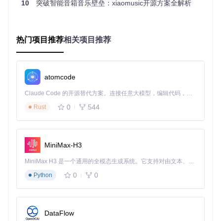
10
突破智能音箱音乐壁垒：xiaomusic开源方案全解析
让它们互不干扰地工作。安装容器的过程就像下载一个手机Ap
p一样简单：
访问项目仓库，复制下载链接
热门项目推荐
相关项目推荐
打开电脑终端，粘贴命令并按回车
等待几分钟，看到"安装完成"提示就大功告成
2.3 配置界面：三步完成初始化
部署完成后，打开浏览器访问"http://你的设备IP:58090"，就
atomcode
能看到配置界面：
Claude Code 的开源替代方案。连接任意大模型，编辑代码，运行命令，自动验证 — 全自动执行。用 Rust 构建，极致性能。 ｜ An open-source alternative to Claude Code. Connect any LLM, edit code, run commands, and verify changes — autonomously. Built in Rust for speed. Get Started
0
544
Rust
配置三步曲：
点击"账号设置"，扫码登录小米账号
在"小爱设备控制"中选择你的音箱
MiniMax-H3
设置音乐存储路径（建议选择外接硬盘）
MiniMax H3 是一个通用的全模态生成系统。它支持对由文本、图像、视频和音频组成的多模态上下文进行统一理解，并能生成分辨率高达 2K、时长可达 15 秒的带原生立体声音频的视频。得益于面向任务泛化的系统设计，H3 在预训练阶段就已具备广泛的多模态上下文理解与生成能力，能够出色地执行复杂的多模态指令。
三、场景化应用：这些功能让音乐生活更美好
0
0
Python
3.1 起床场景：用音乐开启美好一天
"小爱同学，明天早上7点播放轻音乐"——设置一次，每天都能
DataFlow
被温柔唤醒。系统会渐进式增大音量，让你从深度睡眠自然过