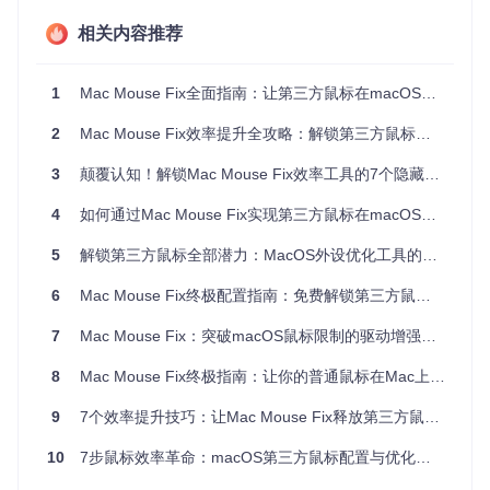
如何构建个性化鼠标控制中心
相关内容推荐
核心功能配置流程
1
Mac Mouse Fix全面指南：让第三方鼠标在macOS上效能倍增
基础环境部署
2
Mac Mouse Fix效率提升全攻略：解锁第三方鼠标专业级体验的使用技巧
git 
clone
cd
3
颠覆认知！解锁Mac Mouse Fix效率工具的7个隐藏功能，让第三方鼠标性能飙升
chmod
 +x run

4
如何通过Mac Mouse Fix实现第三方鼠标在macOS系统的全面性能优化
5
解锁第三方鼠标全部潜力：MacOS外设优化工具的7个实战技巧
权限配置
6
Mac Mouse Fix终极配置指南：免费解锁第三方鼠标在macOS的全部潜能
系统偏好设置 > 安全性与隐私 > 辅助功能
勾选Mac Mouse Fix权限框
7
Mac Mouse Fix：突破macOS鼠标限制的驱动增强工具
重启应用使设置生效
8
Mac Mouse Fix终极指南：让你的普通鼠标在Mac上重获新生
设备识别与配置初始化 启动后软件会自动检测连接的鼠标
设备，生成基础配置文件。对于多设备用户，可通过菜单
9
7个效率提升技巧：让Mac Mouse Fix释放第三方鼠标全部潜力
栏切换不同设备的配置方案。
10
7步鼠标效率革命：macOS第三方鼠标配置与优化完全指南
按键映射系统解析