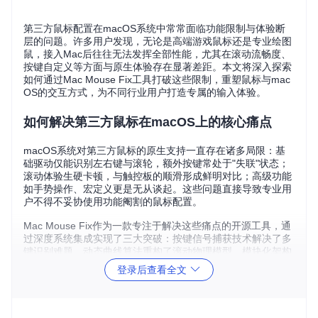
第三方鼠标配置在macOS系统中常常面临功能限制与体验断
层的问题。许多用户发现，无论是高端游戏鼠标还是专业绘图
鼠，接入Mac后往往无法发挥全部性能，尤其在滚动流畅度、
按键自定义等方面与原生体验存在显著差距。本文将深入探索
如何通过Mac Mouse Fix工具打破这些限制，重塑鼠标与mac
OS的交互方式，为不同行业用户打造专属的输入体验。
如何解决第三方鼠标在macOS上的核心痛点
macOS系统对第三方鼠标的原生支持一直存在诸多局限：基
础驱动仅能识别左右键与滚轮，额外按键常处于"失联"状态；
滚动体验生硬卡顿，与触控板的顺滑形成鲜明对比；高级功能
如手势操作、宏定义更是无从谈起。这些问题直接导致专业用
户不得不妥协使用功能阉割的鼠标配置。
Mac Mouse Fix作为一款专注于解决这些痛点的开源工具，通
过深度系统集成实现了三大突破：按键信号捕获技术解决了多
键识别难题，动态曲线算法重构了滚动物理模型，模块化架构
支持无限扩展功能。当软件成功启动并捕获鼠标按键时，会显
登录后查看全文
示确认提示，标志着系统级控制通道已建立。