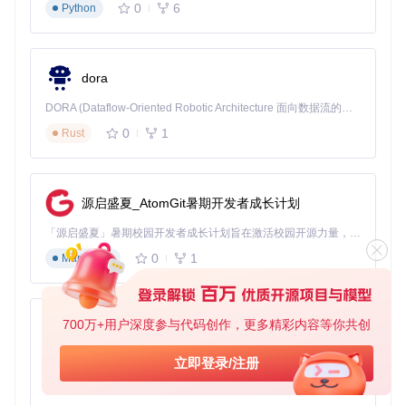
实际测试表明，经过优化的鼠标配置可使多轨道剪辑效率提升
0
6
Python
近一倍，尤其在精细调整音频波形时表现突出。
3D建模操作增强
dora
针对Blender等建模软件，可创建专属配置方案：
DORA (Dataflow-Oriented Robotic Architecture 面向数据流的机器人架构) 是为 AI 与具身智能机器人打造的高性能开发框架，以数据流范式重构开发逻辑，原生支持分布式部署与端边云协同 —— 无需复杂适配，即可实现一体端到端具身大小脑、VLA等模型部署，无缝衔接感知、推理、控制全链路，让 AI 能力与机器人动作深度融合。 依托 Rust 内核与零拷贝通信技术，它将具身大小脑、VLA等模型推理、多模态数据融合延迟压缩至微秒级，同时兼容 ROS2 生态与国产 AI 芯片，彻底降低具身智能机器人的开发门槛，让分布式部署下的 AI 赋能创新更高效、更灵活。
侧键1：视图旋转锁定
侧键2：选择模式切换
0
1
Rust
中键+拖动：视角平移
滚轮+按键：模型缩放
新增：金融交易操作面板
源启盛夏_AtomGit暑期开发者成长计划
交易员可将鼠标改造成专业交易面板：
「源启盛夏」暑期校园开发者成长计划旨在激活校园开源力量，通过积分激励、认证扶持、资源倾斜等形式，引导高校组织和开发者完成「入驻 — 建项目 — 做贡献 — 获认证 — 得资源」的完整闭环。无论你是想带领社团入驻平台的组织者，还是希望用代码贡献证明自己的开发者，都能在这里找到属于你的成长路径。
左侧键：买入
0
1
Markdown
右侧键：卖出
滚轮：调整交易数量
中键：快速平仓 这种配置将交易决策时间从平均1.2秒缩短
至0.4秒，在高频交易场景尤为关键。
700万+用户深度参与代码创作，更多精彩内容等你共创
py-xiaozhi
滚动体验优化技术
基于Python的Xiaozhi AI，适用于想要完整Xiaozhi体验而无需拥有专用硬件的用户。
立即登录/注册
0
1
Python
Mac Mouse Fix的滚动优化引擎采用双阶段处理机制：硬件信
号采集层通过125Hz高频采样获取原始数据，软件处理层应用