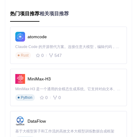
软件的按键映射系统采用"事件捕获-动作绑定-反馈执行"的三
层架构。在Buttons标签页中，用户可通过直观的可视化界面
完成复杂的按键配置：
热门项目推荐
相关项目推荐
核心配置能力包括：
atomcode
单键映射：将侧键直接映射为系统功能如Mission Control
Claude Code 的开源替代方案。连接任意大模型，编辑代码，运行命令，自动验证 — 全自动执行。用 Rust 构建，极致性能。 ｜ An open-source alternative to Claude Code. Connect any LLM, edit code, run commands, and verify changes — autonomously. Built in Rust for speed. Get Started
组合触发：设置"按键5+中键"等多键组合动作
0
547
Rust
情境动作：根据当前活跃应用自动切换按键功能
高级手势：配置点击拖拽等复杂操作模式
行业定制化场景方案
MiniMax-H3
视频剪辑工作流优化
MiniMax H3 是一个通用的全模态生成系统。它支持对由文本、图像、视频和音频组成的多模态上下文进行统一理解，并能生成分辨率高达 2K、时长可达 15 秒的带原生立体声音频的视频。得益于面向任务泛化的系统设计，H3 在预训练阶段就已具备广泛的多模态上下文理解与生成能力，能够出色地执行复杂的多模态指令。
0
0
Python
专业剪辑师可将鼠标侧键配置为时间线控制：
Button 4：向前10帧
Button 5：向后10帧
DataFlow
中键+滚轮：精确时间缩放
长按侧键+移动：素材精确对位
基于大模型算子和工作流的高效文本大模型训练数据合成框架