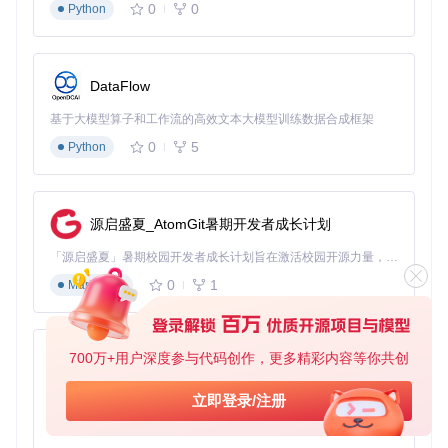
@EnableDynamicDataSource
0
0
Python
public
class
DynamicDataSourceAutoConfiguration
 {

@Bean
public
 DataSource 
dynamicDataSource
()
 {

DataFlow
DynamicRoutingDataSource
dataSource
=
new
Dynamic
// 设置默认数据源
基于大模型算子和工作流的高效文本大模型训练数据合成框架
        dataSource.setDefaultTargetDataSource(defaultDataS
0
5
Python
// 设置数据源映射
        dataSource.setTargetDataSources(dataSourceMap);

return
 dataSource;

    }

源启盛夏_AtomGit暑期开发者成长计划
「源启盛夏」暑期校园开发者成长计划旨在激活校园开源力量，通过积分激励、认证扶持、资源倾斜等形式，引导高校组织和开发者完成「入驻 — 建项目 — 做贡献 — 获认证 — 得资源」的完整闭环。无论你是想带领社团入驻平台的组织者，还是希望用代码贡献证明自己的开发者，都能在这里找到属于你的成长路径。
技术细节
：
0
1
Markdown
基于MyBatis拦截器实现SQL动态替换
支持注解式
@DS("tenant1")
和编程式
DynamicDataSourc
eContextHolder.push("tenant1")
两种切换方式
700万+用户深度参与代码创作，更多精彩内容等你共创
py-xiaozhi
内置数据源健康检查和自动恢复机制
3. 分布式事务：跨服务数据一致性保障
基于Python的Xiaozhi AI，适用于想要完整Xiaozhi体验而无需拥有专用硬件的用户。
立即登录/注册
微服务架构下如何保证数据一致性？Pig集成Seata实现TCC模
0
1
Python
式事务管理：