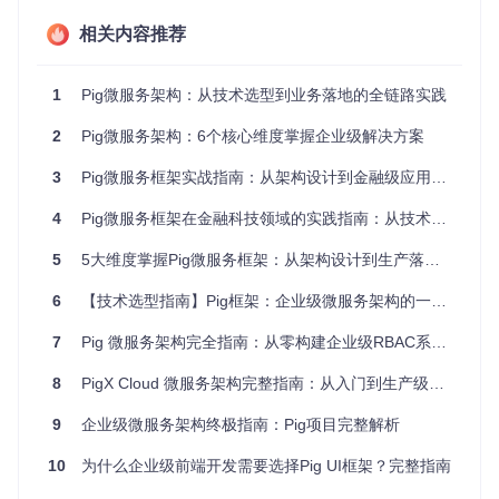
动态
基础支
数据
原生支持
需扩展
相关内容推荐
持
源
分布
1
Pig微服务架构：从技术选型到业务落地的全链路实践
式事
Seata深度整合
基础集成
无
务
2
Pig微服务架构：6个核心维度掌握企业级解决方案
二、技术解析：Pig框架核心架构与实现原理
3
Pig微服务框架实战指南：从架构设计到金融级应用落地
4
Pig微服务框架在金融科技领域的实践指南：从技术选型到生产落地
1. 认证授权体系：企业级安全的基石
如何构建既安全又灵活的认证系统？Pig采用"分层认证+动态
5
5大维度掌握Pig微服务框架：从架构设计到生产落地的全指南
权限"设计模式，在保障安全的同时兼顾业务灵活性。
6
【技术选型指南】Pig框架：企业级微服务架构的一站式解决方案
核心实现原理
：
7
Pig 微服务架构完全指南：从零构建企业级RBAC系统的终极教程
// 认证服务::com.pig4cloud.pig.auth.config.AuthorizationSer
8
PigX Cloud 微服务架构完整指南：从入门到生产级部署
@Configuration
@EnableAuthorizationServer
9
企业级微服务架构终极指南：Pig项目完整解析
public
class
AuthorizationServerConfiguration
 {

10
为什么企业级前端开发需要选择Pig UI框架？完整指南
@Bean
public
 OAuth2AuthorizationServerConfigurer 
authorizat