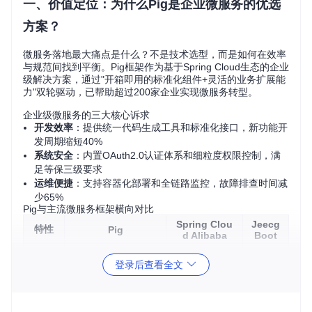
一、价值定位：为什么Pig是企业微服务的优选
方案？
微服务落地最大痛点是什么？不是技术选型，而是如何在效率
与规范间找到平衡。Pig框架作为基于Spring Cloud生态的企业
级解决方案，通过"开箱即用的标准化组件+灵活的业务扩展能
力"双轮驱动，已帮助超过200家企业实现微服务转型。
企业级微服务的三大核心诉求
开发效率
：提供统一代码生成工具和标准化接口，新功能开
发周期缩短40%
系统安全
：内置OAuth2.0认证体系和细粒度权限控制，满
足等保三级要求
运维便捷
：支持容器化部署和全链路监控，故障排查时间减
少65%
Pig与主流微服务框架横向对比
Spring Clou
Jeecg
特性
Pig
d Alibaba
Boot
认证
基于Spring Authoriz
Shiro
需自行集成
登录后查看全文
框架
体系
ation Server
代码
单模板
内置多模板引擎
无
生成
生成