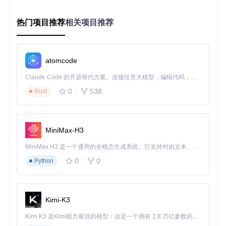
return
new
OAuth2AuthorizationServerConfigurer
()

// 配置密码模式
热门项目推荐
相关项目推荐
            .passwordAuthenticationConverter(
new
PigResou
// 配置短信验证码模式
            .smsAuthenticationConverter(
new
PigResourceOw
// 自定义令牌生成策略
            .tokenGenerator(
new
CustomeOAuth2AccessTokenG
atomcode
// 配置令牌存储
            .tokenStore(redisTokenStore());

Claude Code 的开源替代方案。连接任意大模型，编辑代码，运行命令，自动验证 — 全自动执行。用 Rust 构建，极致性能。 ｜ An open-source alternative to Claude Code. Connect any LLM, edit code, run commands, and verify changes — autonomously. Built in Rust for speed. Get Started
    }

0
538
Rust
创新点
：通过自定义
OAuth2ResourceOwnerBaseAuthentic
ationProvider
实现多认证方式统一处理，避免代码冗余。
MiniMax-H3
认证流程采用责任链模式，新增认证方式只需添加新的Conver
ter和Provider，无需修改核心逻辑。
MiniMax H3 是一个通用的全模态生成系统。它支持对由文本、图像、视频和音频组成的多模态上下文进行统一理解，并能生成分辨率高达 2K、时长可达 15 秒的带原生立体声音频的视频。得益于面向任务泛化的系统设计，H3 在预训练阶段就已具备广泛的多模态上下文理解与生成能力，能够出色地执行复杂的多模态指令。
0
0
2. 动态数据源：多租户架构的实现方案
Python
SaaS平台如何实现数据隔离？Pig的动态数据源模块提供三种
隔离策略：
Kimi-K3
// 公共组件::com.pig4cloud.pig.common.datasource.DynamicDat
Kimi K3 是Kimi能力最强的模型：这是一个拥有 2.8 万亿参数的混合专家（MoE）模型，具备原生视觉理解能力，并支持 100 万 token 的上下文窗口。
@Configuration