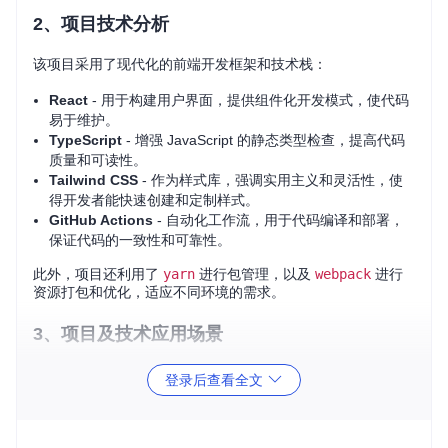
2、项目技术分析
该项目采用了现代化的前端开发框架和技术栈：
React
- 用于构建用户界面，提供组件化开发模式，使代码
易于维护。
TypeScript
- 增强 JavaScript 的静态类型检查，提高代码
质量和可读性。
Tailwind CSS
- 作为样式库，强调实用主义和灵活性，使
得开发者能快速创建和定制样式。
GitHub Actions
- 自动化工作流，用于代码编译和部署，
保证代码的一致性和可靠性。
此外，项目还利用了
yarn
进行包管理，以及
webpack
进行
资源打包和优化，适应不同环境的需求。
3、项目及技术应用场景
Tailwindcomponents Cheatsheet 可以在以下场景中发挥重要
登录后查看全文
作用：
前端开发
- 开发者可以快速查找 Tailwind CSS 类名，加速