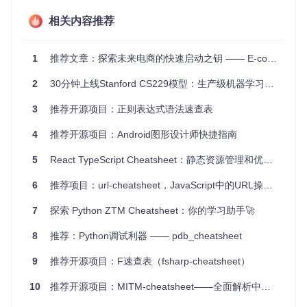
页面布局和元素样式的设定。
学习 Tailwind CSS
- 新手可以通过查看速查表来理解和掌
相关内容推荐
握 Tailwind CSS 的类结构和使用方法。
团队协作
- 提供统一的代码风格参考，提高团队间的编码一
致性。
1
推荐文章：探索未来电商的快速启动之钥 —— E-commerce Template
结合 Tailwind CSS 的特性，此项目适用于任何需要高效和灵
2
30分钟上线Stanford CS229模型：生产级机器学习部署避坑指南
活控制网页样式的项目。
3
推荐开源项目：正则表达式语法速查表
4、项目特点
4
推荐开源项目：Android图形设计师快捷指南
实时预览
- 应用提供实时预览功能，方便开发者直观看到样
5
React TypeScript Cheatsheet：静态资源管理和优化的终极指南
式效果。
高度可自定义
- Tailwind CSS 的原子级类设计使得定制样式
6
推荐项目：url-cheatsheet，JavaScript中的URL操作指南
变得简单快捷。
响应式设计
- 遵循现代Web标准，适配各种设备屏幕尺寸。
7
探索 Python ZTM Cheatsheet：你的学习助手🚀
社区驱动
- 开源项目，依赖社区贡献，持续更新和改进。
TypeScript 支持
- 提供类型安全，减少运行时错误。
8
推荐：Python调试利器 —— pdb_cheatsheet
无论是初学者还是经验丰富的开发者，
Tailwindcomponents C
9
推荐开源项目：F速查表（fsharp-cheatsheet）
heatsheet
都是一个值得加入到工具箱中的强大资源。立即尝
试，体验高效便捷的前端开发新方式！
10
推荐开源项目：MITM-cheatsheet——全面解析中间人攻击与防范策略