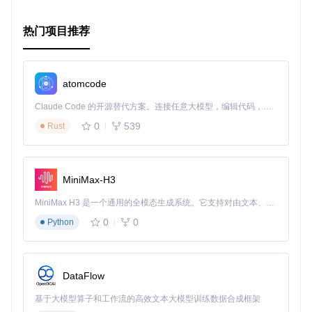
热门项目推荐
atomcode
Claude Code 的开源替代方案。连接任意大模型，编辑代码，运行命令，自动验证 — 全自动执行。用 Rust 构建，极致性能。 ｜ An open-source alternative to Claude Code. Connect any LLM, edit code, run commands, and verify changes — autonomously. Built in Rust for speed. Get Started
0
539
Rust
MiniMax-H3
MiniMax H3 是一个通用的全模态生成系统。它支持对由文本、图像、视频和音频组成的多模态上下文进行统一理解，并能生成分辨率高达 2K、时长可达 15 秒的带原生立体声音频的视频。得益于面向任务泛化的系统设计，H3 在预训练阶段就已具备广泛的多模态上下文理解与生成能力，能够出色地执行复杂的多模态指令。
0
0
Python
DataFlow
基于大模型算子和工作流的高效文本大模型训练数据合成框架