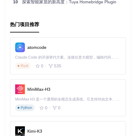
10
探索智能家居的新高度：Tuya Homebridge Plugin
热门项目推荐
atomcode
Claude Code 的开源替代方案。连接任意大模型，编辑代码，运行命令，自动验证 — 全自动执行。用 Rust 构建，极致性能。 ｜ An open-source alternative to Claude Code. Connect any LLM, edit code, run commands, and verify changes — autonomously. Built in Rust for speed. Get Started
0
535
Rust
MiniMax-H3
MiniMax H3 是一个通用的全模态生成系统。它支持对由文本、图像、视频和音频组成的多模态上下文进行统一理解，并能生成分辨率高达 2K、时长可达 15 秒的带原生立体声音频的视频。得益于面向任务泛化的系统设计，H3 在预训练阶段就已具备广泛的多模态上下文理解与生成能力，能够出色地执行复杂的多模态指令。
0
0
Python
Kimi-K3