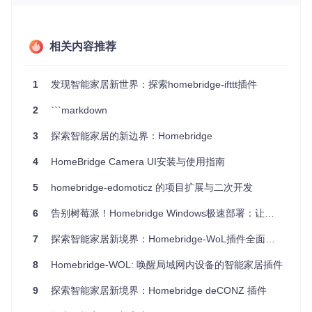
想象一下，家中拥有若干品牌各异、协议不同的智能灯泡，
ho
mebridge-http
可以让你通过单一的HomeKit应用来操控这一
切。无论是在睡前轻触iPhone关闭所有灯光，还是设定自动化
场景联动，一切皆变得简单而直观。对于开发者而言，这一工
相关内容推荐
具更是实现个性化智能家居解决方案的得力助手，比如集成老
旧或者特殊功能的智能设备，使之焕发新生。
1
发现智能家居新世界：探索homebridge-ifttt插件
项目特点
2
```markdown
广泛兼容
：即使是非标准或小众品牌的智能设备，也能轻松
集成到HomeKit生态。
3
探索智能家居的新边界：Homebridge
灵活配置
：高度自定义的状态响应与控制URL，满足各种设
4
HomeBridge Camera UI安装与使用指南
备的对接需求。
效率管理
：实时或按需的数据交互策略，有效减少不必要的
5
homebridge-edomoticz 的项目扩展与二次开发
网络负担。
开发友好
：基于成熟的HomeBridge平台，易于贡献代码并
6
告别树莓派！Homebridge Windows极速部署：让旧PC变身智能家居中枢
拓展更多功能。
7
探索智能家居新境界：Homebridge-WoL插件全面解析与推荐
homebridge-http
不仅仅是一个软件项目，它是通往智能家居
无限可能的钥匙。如果你是智能家居爱好者，或是希望为开源
8
Homebridge-WOL: 唤醒局域网内设备的智能家居插件
社区贡献力量的开发者，不妨深入探索这一项目，或许你就是
它未来发展的关键推手。现在就开始你的智能家居创新之旅
9
探索智能家居新境界：Homebridge deCONZ 插件
吧，一起加入这个充满活力的社区，共同塑造智能生活的未
来。