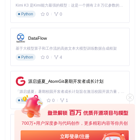
Kimi K3 是Kimi能力最强的模型：这是一个拥有 2.8 万亿参数的混合专家（MoE）模型，具备原生视觉理解能力，并支持 100 万 token 的上下文窗口。
0
0
Python
DataFlow
基于大模型算子和工作流的高效文本大模型训练数据合成框架
0
4
Python
源启盛夏_AtomGit暑期开发者成长计划
「源启盛夏」暑期校园开发者成长计划旨在激活校园开源力量，通过积分激励、认证扶持、资源倾斜等形式，引导高校组织和开发者完成「入驻 — 建项目 — 做贡献 — 获认证 — 得资源」的完整闭环。无论你是想带领社团入驻平台的组织者，还是希望用代码贡献证明自己的开发者，都能在这里找到属于你的成长路径。
0
1
Markdown
700万+用户深度参与代码创作，更多精彩内容等你共创
py-xiaozhi
基于Python的Xiaozhi AI，适用于想要完整Xiaozhi体验而无需拥有专用硬件的用户。
立即登录/注册