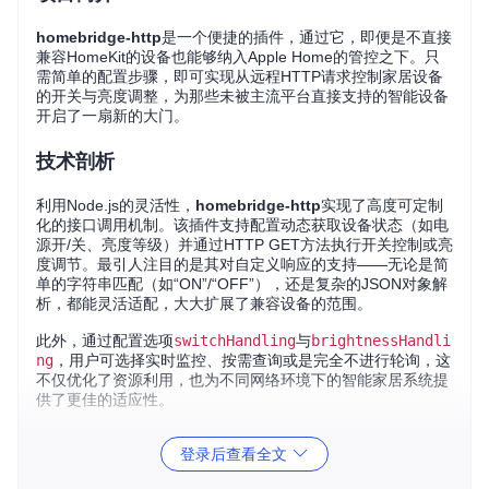
homebridge-http
是一个便捷的插件，通过它，即便是不直接
兼容HomeKit的设备也能够纳入Apple Home的管控之下。只
需简单的配置步骤，即可实现从远程HTTP请求控制家居设备
的开关与亮度调整，为那些未被主流平台直接支持的智能设备
开启了一扇新的大门。
技术剖析
利用Node.js的灵活性，
homebridge-http
实现了高度可定制
化的接口调用机制。该插件支持配置动态获取设备状态（如电
源开/关、亮度等级）并通过HTTP GET方法执行开关控制或亮
度调节。最引人注目的是其对自定义响应的支持——无论是简
单的字符串匹配（如“ON”/“OFF”），还是复杂的JSON对象解
析，都能灵活适配，大大扩展了兼容设备的范围。
此外，通过配置选项
switchHandling
与
brightnessHandli
ng
，用户可选择实时监控、按需查询或是完全不进行轮询，这
不仅优化了资源利用，也为不同网络环境下的智能家居系统提
供了更佳的适应性。
应用场景
登录后查看全文