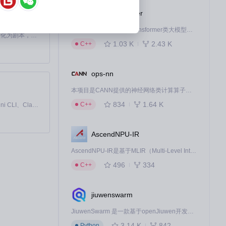
ops-transformer
本项目是CANN提供的transformer类大模型算子库，实现网络在NPU上加速计算。
Toonflow 是一款 AI 短剧漫剧工具，能够利用 AI 技术将小说自动转化为剧本，并结合 AI 生成的图片和视频，实现高效的短剧创作。借助 Toonflow，可以轻松完成从文字到影像的全流程，让短剧制作变得更加智能与便捷。
1.03 K
2.43 K
C++
ops-nn
本项目是CANN提供的神经网络类计算算子库，实现网络在NPU上加速计算。
834
1.64 K
C++
免费、本地、开源的 24/7 全天候 Cowork 应用，以及适用于 Gemini CLI、Claude Code、Codex、OpenCode、Qwen Code、Goose CLI、Auggie 等的 OpenClaw | 🌟 喜欢就点star吧
AscendNPU-IR
AscendNPU-IR是基于MLIR（Multi-Level Intermediate Representation）构建的，面向昇腾亲和算子编译时使用的中间表示，提供昇腾完备表达能力，通过编译优化提升昇腾AI处理器计算效率，支持通过生态框架使能昇腾AI处理器与深度调优
496
334
C++
jiuwenswarm
JiuwenSwarm 是一款基于openJiuwen开发的智能AI Agent，它能够将大语言模型的强大能力，通过你日常使用的各类通讯应用，直接延伸至你的指尖。
3.14 K
842
Python