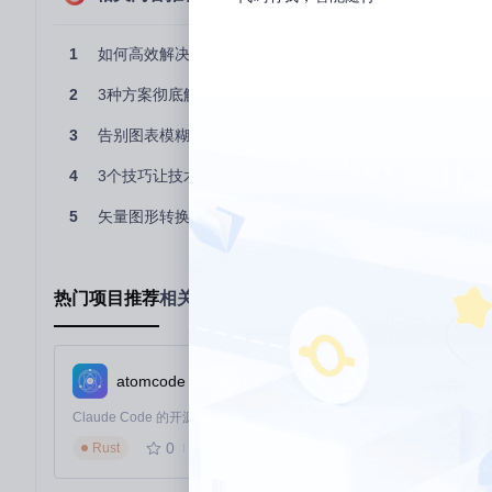
缩放效果
无限放大不失真
放大后出现锯
文件体积
通常小于100KB
动辄数MB
1
如何高效解决Typora图表导出模糊难题：专业级矢量图输
编辑性
可直接修改代码或用AI工具编辑
需要专业图像
2
3种方案彻底解决Mermaid图表模糊问题：让技术文档品质
兼容性
支持所有现代浏览器和办公软件
部分老旧系统
3
告别图表模糊难题：Typora插件高清矢量图解决方案
渲染速度
即时渲染，占用资源少
加载慢，占用
4
3个技巧让技术文档创作者秒会高清图表导出，提升协作效
💡
价值标签
：投入产出比提升300%
采用矢量图表后，技术团队平均可减少50%的图表调整时间，文档
5
矢量图形转换全攻略：从技术原理到实战应用
实施框架：3阶段矢量工作流搭建
准备阶段：环境配置（5分钟完成）
热门项目推荐
相关项目推荐
git 
clone
cd
atomcode
在Typora偏好设置中启用Mermaid支持，完成插件激活。
执行阶段：图表创建三原则
0
533
Rust
简洁优先
：单图表不超过5个主要节点
语义化命名
：使用有意义的节点ID