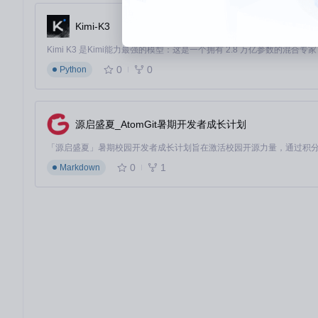
风格统一
：保持线条粗细和颜色方案一致
Kimi-K3
图：使用矢量格式的环形数据可视化图表，展示多维度数据对比
0
0
Python
验证阶段：质量检查清单
[ ] 放大200%无锯齿
[ ] 文本可单独选中复制
[ ] 文件体积小于200KB
源启盛夏_AtomGit暑期开发者成长计划
[ ] 在不同设备显示一致
场景应用：4大核心业务场景落地
0
1
Markdown
技术架构文档
使用时序图展示系统交互流程，通过矢量格式确保复杂架构图在任
项目管理汇报
图：技术图表中的项目时间线展示，支持无损缩放和细节查看
甘特图和里程碑时间线采用矢量格式后，可直接在演示文稿中编