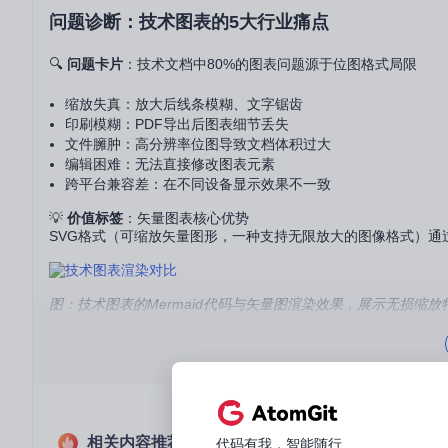
问题诊断：技术图表的5大行业痛点
🔍
问题卡片
：技术文档中80%的图表问题源于位图格式局限
缩放失真：放大后线条模糊、文字锯齿
印刷模糊：PDF导出后图表细节丢失
文件臃肿：高分辨率位图导致文档体积过大
编辑困难：无法直接修改图表元素
跨平台兼容差：在不同设备显示效果不一致
💡
价值标签
：矢量图表核心优势
SVG格式（可缩放矢量图形，一种支持无限放大的图像格式）通
图：技术图表的Mermaid代码与矢量图渲染效果，展示无损缩放
价值解析：矢量图表的ROI提升公式
⚠️
常见误区对比表
特性
矢量图（SVG）
位图（PNG
相关内容推荐
代码有我，智能随行