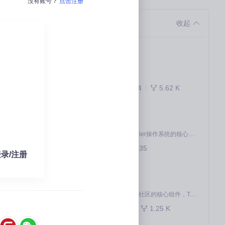
没有账号？
点击注册
项目优选
收起
docs
案
暂无描述
与跨平台兼容难题
844
5.62 K
Markdown
革命性解决方案
kernel
openEuler内核是openEuler操作系统的核心，既是系统性能与稳定性的基石，也是连接处理器、设备与服务的桥梁。
507
535
C
录/注册
pytorch
MiniMax H3 是一个通用的全模态生成系统。它支持对由文本、图像、视频和音频组成的多模态上下文进行统一理解，并能生成分辨率高达 2K、时长可达 15 秒的带原生立体声音频的视频。得益于面向任务泛化的系统设计，H3 在预训练阶段就已具备广泛的多模态上下文理解与生成能力，能够出色地执行复杂的多模态指令。
作为 Ascend for PyTorch 社区的核心组件，TorchNPU 是昇腾专为 PyTorch 打造的深度学习适配插件，使 PyTorch 框架能够直接调用昇腾 NPU，为开发者提供昇腾 AI 处理器的超强算力。
829
1.25 K
Python