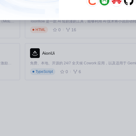
Toonflow-app
Kimi K3 是Kimi能力最强的模型：这是一个拥有 2.8 万亿参数的混合专家（MoE）模型，具备原生视觉理解能力，并支持 100 万 token 的上下文窗口。
0
16
HTML
AionUi
「源启盛夏」暑期校园开发者成长计划旨在激活校园开源力量，通过积分激励、认证扶持、资源倾斜等形式，引导高校组织和开发者完成「入驻 — 建项目 — 做贡献 — 获认证 — 得资源」的完整闭环。无论你是想带领社团入驻平台的组织者，还是希望用代码贡献证明自己的开发者，都能在这里找到属于你的成长路径。
0
6
TypeScript
何设备上都清晰可辨。特别适合API文档、微服务架构说明等场景。
辑，无需反复导出调整。