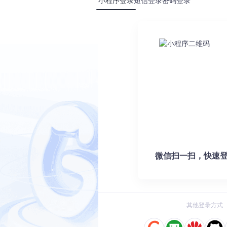
小程序登录
短信登录
密码登录
齿
出方案
6
技术图表优化：从模糊到高清的矢量解决方案
软件
提升300%
7
Typora插件5步搞定Mermaid图表高清矢量图导出
可能显示异常
8
矢量图表导出完全指南：从模糊到高清的专业解决方
内存高
率
9
Mermaid矢量图高清导出实战指南：三步解决图表模糊、文件过大
传输效率提升70%，打印成本降低40%。
10
【2025最新】告别图层灾难：AI到PSD矢量无损导出的
微信扫一扫，快速登
MiniMax-H3
Claude Code 的开源替代方案。连接任意大模型，编辑代码，运行命令，自动验证 — 全自动执行。用 Rust 构建，极致性能。 ｜ An open-source alternative to Claude Code. Connect any LLM, edit code, run commands, and verify changes — autonomously. Built in Rust for speed. Get Started
其他登录方式
0
0
Python