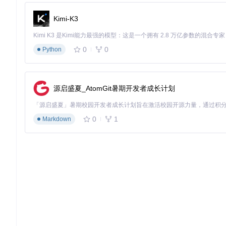
# 环境校验
python -c 
"from efficiency_nodes import check_environme
Kimi-K3
环境校验将输出关键依赖版本、GPU显存状态及ComfyUI兼容性报告，
核心功能配置示例
0
0
Python
低显存优化方案配置
（适用于12GB显存设备）
参数
建议值
功能说明
源启盛夏_AtomGit暑期开发者成长计划
分块处理尺寸，值越小显存占
tile_size
512
分块重叠像素，平衡边缘过渡
overlap
32
0
1
Markdown
去噪强度，低显存设备建议降低
denoise_strength
0.3-0.5
优先使用latent上采样而非像
upscaler_type
latent
![AI绘图效率工具-平铺上采样器工作流](https://raw.gitcode.com/gh_mir
cd3981/images/nodes/Tiled Upscaler - Node Example.gif?utm_
工作流自动化配置
：通过Script Chain节点实现流程串联，配置
# 工作流脚本示例（简化版）
{
