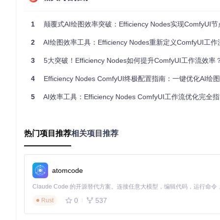
![AI绘图效率工具-高分辨率修复节点界面](https://raw.gitcode.com/gh_mi
0cd3981/images/nodes/HighResFix - Node Example.gif?utm_so
1
颠覆式AI绘图效率突破：Efficiency Nodes实现ComfyUI节
分层资源管理
2
AI绘图效率工具：Efficiency Nodes重新定义ComfyUI工作
实现三级显存优化机制：基础层采用模型权重按需加载策略，中间层
orch的
torch.utils.checkpoint
实现计算图重计算，将峰值显
3
5大突破！Efficiency Nodes如何提升ComfyUI工作流效率
实验设计引擎
4
Efficiency Nodes ComfyUI终极配置指南：一键优化AI
XY Plot节点构建参数矩阵系统，支持二维变量组合与批量执
提升4-8倍。
5
AI效率工具：Efficiency Nodes ComfyUI工作流优化完全
实践路径：从安装到优化的完整指南
热门项目推荐
相关项目推荐
环境部署与校验
# 克隆项目仓库
git 
clone
 https://gitcode.com/gh_mirrors/eff/efficiency-
atomcode
# 安装依赖
cd
 efficiency-nodes-comfyui

pip install -r requirements.txt

0
537
Rust
pip install simpleeval
