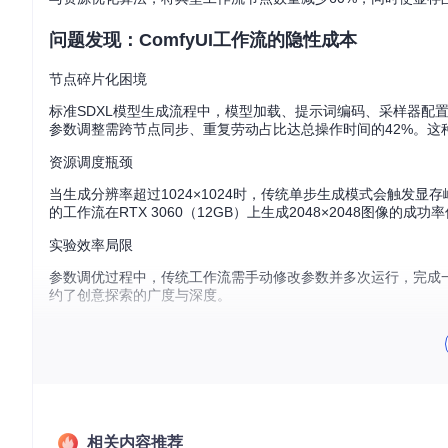
问题发现：ComfyUI工作流的隐性成本
节点碎片化困境
标准SDXL模型生成流程中，模型加载、提示词编码、采样器配
参数调整需跨节点同步、重复劳动占比达总操作时间的42%。
资源调度瓶颈
当生成分辨率超过1024×1024时，传统单步生成模式会触发显
的工作流在RTX 3060（12GB）上生成2048×2048图像的成
实验效率局限
参数调优过程中，传统工作流需手动修改参数并多次运行，完成一
约了创意探索的广度与深度。
方案架构：效率优先的设计哲学
模块化节点系统
核心节点采用"功能内聚"设计，将相关功能模块有机整合：Effici
现参数联动。技术原理：采用依赖注入模式，将模型加载器、条
相关内容推荐