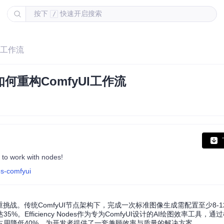
按下
快速开启搜索
/
UI工作流
es如何重构ComfyUI工作流
to work with nodes!
es-comfyui
战。传统ComfyUI节点架构下，完成一次标准图像生成需配置至少8-
fficiency Nodes作为专为ComfyUI设计的AI绘图效率工具，
占用降低40%，为开发者提供了一套兼顾效率与质量的解决方案。