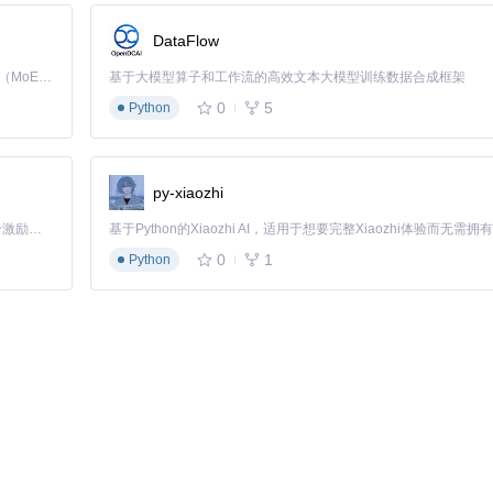
nt; check_environment()"
DataFlow
确保满足最低运行要求（Python 3.10+，CUDA 11.7+，显存≥6G
Kimi K3 是Kimi能力最强的模型：这是一个拥有 2.8 万亿参数的混合专家（MoE）模型，具备原生视觉理解能力，并支持 100 万 token 的上下文窗口。
基于大模型算子和工作流的高效文本大模型训练数据合成框架
0
5
Python
py-xiaozhi
用越低
「源启盛夏」暑期校园开发者成长计划旨在激活校园开源力量，通过积分激励、认证扶持、资源倾斜等形式，引导高校组织和开发者完成「入驻 — 建项目 — 做贡献 — 获认证 — 得资源」的完整闭环。无论你是想带领社团入驻平台的组织者，还是希望用代码贡献证明自己的开发者，都能在这里找到属于你的成长路径。
质量
0
1
Python
至0.4以下
素级上采样
rors/eff/efficiency-nodes-comfyui/raw/f0971b5553ead8f6e66bb
source=gitcode_repo_files)
示例：