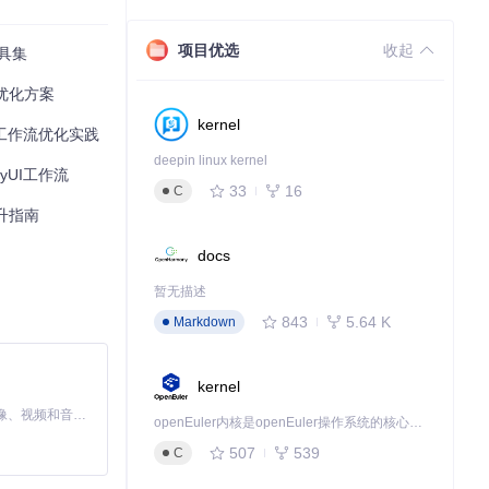
b99564431e259
项目优选
收起
工具集
点优化方案
技术：基于PyT
kernel
yUI工作流优化实践
deepin linux kernel
fyUI工作流
33
16
行采样，实验效率
C
提升指南
docs
暂无描述
843
5.64 K
Markdown
kernel
MiniMax H3 是一个通用的全模态生成系统。它支持对由文本、图像、视频和音频组成的多模态上下文进行统一理解，并能生成分辨率高达 2K、时长可达 15 秒的带原生立体声音频的视频。得益于面向任务泛化的系统设计，H3 在预训练阶段就已具备广泛的多模态上下文理解与生成能力，能够出色地执行复杂的多模态指令。
openEuler内核是openEuler操作系统的核心，既是系统性能与稳定性的基石，也是连接处理器、设备与服务的桥梁。
507
539
C