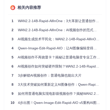
灵活性
：支持对COCO数据集的训练，可进一步调整优化以
相关内容推荐
适应各种场景。
如果您正在寻找一种高效且适用于鱼眼图像的人体检测解决方
案，那么RAPiD无疑是一个值得尝试的选择。立即加入，一起
1
WAN2.2-14B-Rapid-AllInOne：3大革新让普通创作者也能制作专业级视频
探索这个旋转感知的世界吧！
2
WAN2.2-14B-Rapid-AllInOne：AI视频创作的范式革新，从技术突破到产业落地
请确保正确引用该项目：
3
AI视频生成技术平民化：WAN2.2-14B-Rapid-AllInOne全栈解决方案
4
Qwen-Image-Edit-Rapid-AIO：让AI图像编辑变得简单高效
Z. Duan, M.O. Tezcan, H. Nakamura, P. Ishwar and J. Konrad
“RAPiD: Rotation-Aware People Detection in Overhead Fishe
5
AI视频创作不再烧显卡？揭秘让普通电脑变专业工作站的黑科技
in IEEE/CVF Conference on Computer Vision and Pattern Reco
6
AI视频创作如何突破硬件限制？WAN2.2-14B-Rapid-AllInOne平民化解决方案
7
3步解锁AI视频创作：普通电脑也能出大片
8
3大技术突破如何重新定义AI图像创作：Qwen-Rapid-AIO的开源革命
9
如何用普通电脑实现电影级视频创作？揭秘WAN2.2-14B-Rapid-AllInOne的突破性技术
10
4步出图！Qwen-Image-Edit-Rapid-AIO v5重构AI图像编辑效率，企业级应用提速300%