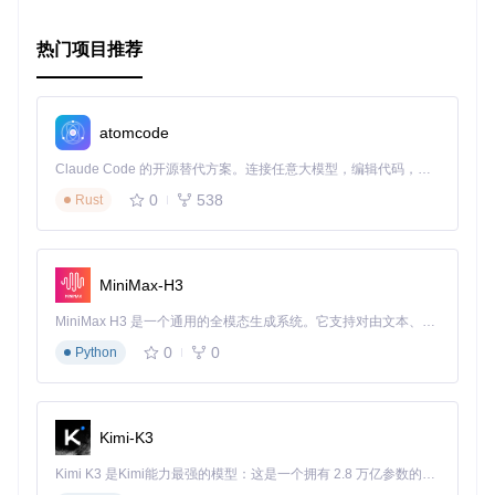
热门项目推荐
atomcode
Claude Code 的开源替代方案。连接任意大模型，编辑代码，运行命令，自动验证 — 全自动执行。用 Rust 构建，极致性能。 ｜ An open-source alternative to Claude Code. Connect any LLM, edit code, run commands, and verify changes — autonomously. Built in Rust for speed. Get Started
0
538
Rust
MiniMax-H3
MiniMax H3 是一个通用的全模态生成系统。它支持对由文本、图像、视频和音频组成的多模态上下文进行统一理解，并能生成分辨率高达 2K、时长可达 15 秒的带原生立体声音频的视频。得益于面向任务泛化的系统设计，H3 在预训练阶段就已具备广泛的多模态上下文理解与生成能力，能够出色地执行复杂的多模态指令。
0
0
Python
Kimi-K3
Kimi K3 是Kimi能力最强的模型：这是一个拥有 2.8 万亿参数的混合专家（MoE）模型，具备原生视觉理解能力，并支持 100 万 token 的上下文窗口。