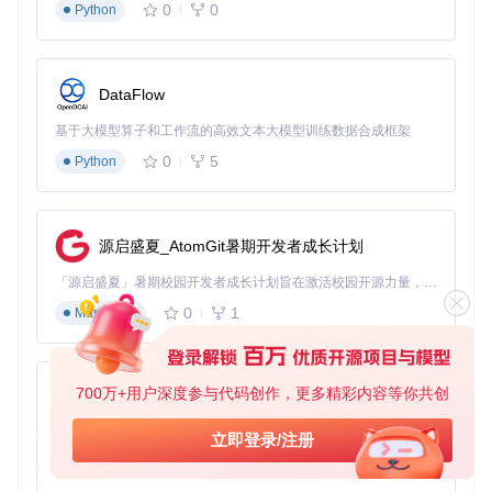
0
0
Python
DataFlow
基于大模型算子和工作流的高效文本大模型训练数据合成框架
0
5
Python
源启盛夏_AtomGit暑期开发者成长计划
「源启盛夏」暑期校园开发者成长计划旨在激活校园开源力量，通过积分激励、认证扶持、资源倾斜等形式，引导高校组织和开发者完成「入驻 — 建项目 — 做贡献 — 获认证 — 得资源」的完整闭环。无论你是想带领社团入驻平台的组织者，还是希望用代码贡献证明自己的开发者，都能在这里找到属于你的成长路径。
0
1
Markdown
700万+用户深度参与代码创作，更多精彩内容等你共创
py-xiaozhi
基于Python的Xiaozhi AI，适用于想要完整Xiaozhi体验而无需拥有专用硬件的用户。
立即登录/注册
0
1
Python