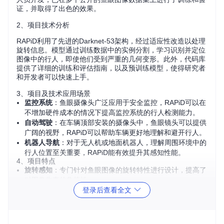
证，并取得了出色的效果。
2、项目技术分析
RAPiD利用了先进的Darknet-53架构，经过适应性改造以处理
旋转信息。模型通过训练数据中的实例分割，学习识别并定位
图像中的行人，即使他们受到严重的几何变形。此外，代码库
提供了详细的训练和评估指南，以及预训练模型，使得研究者
和开发者可以快速上手。
3、项目及技术应用场景
监控系统
：鱼眼摄像头广泛应用于安全监控，RAPiD可以在
不增加硬件成本的情况下提高监控系统的行人检测能力。
自动驾驶
：在车辆顶部安装的摄像头中，鱼眼镜头可以提供
广阔的视野，RAPiD可以帮助车辆更好地理解和避开行人。
机器人导航
：对于无人机或地面机器人，理解周围环境中的
行人位置至关重要，RAPiD能有效提升其感知性能。
4、项目特点
旋转感知
：专门针对鱼眼图像的旋转特性进行设计，提高了
对图像失真的鲁棒性。
登录后查看全文
高性能
：在 Mirror Worlds, HABBOF 和 CEPDOF 数据集上
的测试显示，该模型表现出强大的行人检测能力。
易于复现
：提供了详细训练和测试教程，以及预训练权重文
件，用户可以直接运行代码体验效果。