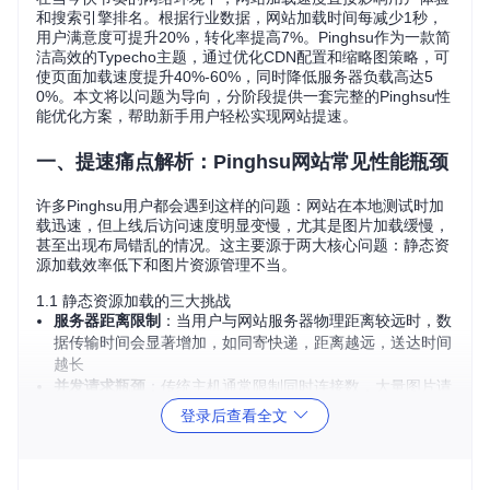
和搜索引擎排名。根据行业数据，网站加载时间每减少1秒，
用户满意度可提升20%，转化率提高7%。Pinghsu作为一款简
洁高效的Typecho主题，通过优化CDN配置和缩略图策略，可
使页面加载速度提升40%-60%，同时降低服务器负载高达5
0%。本文将以问题为导向，分阶段提供一套完整的Pinghsu性
能优化方案，帮助新手用户轻松实现网站提速。
一、提速痛点解析：Pinghsu网站常见性能瓶颈
许多Pinghsu用户都会遇到这样的问题：网站在本地测试时加
载迅速，但上线后访问速度明显变慢，尤其是图片加载缓慢，
甚至出现布局错乱的情况。这主要源于两大核心问题：静态资
源加载效率低下和图片资源管理不当。
1.1 静态资源加载的三大挑战
服务器距离限制
：当用户与网站服务器物理距离较远时，数
据传输时间会显著增加，如同寄快递，距离越远，送达时间
越长
并发请求瓶颈
：传统主机通常限制同时连接数，大量图片请
求会造成堵塞，好比单车道公路上同时涌入多辆汽车
登录后查看全文
重复资源加载
：未优化的主题会重复加载相同资源，浪费带
宽和加载时间，就像反复搬运同一箱物品
1.2 图片资源管理的常见问题