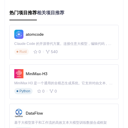
击"控制台 > 外观 > 设置外观"，进入Pinghsu主题配置页面。
这一步就像进入房屋的控制面板，所有关键设置都在这里进
热门项目推荐
相关项目推荐
行。
🔧
步骤2：配置CDN替换规则
在配置页面中找到以下两个选
项：
atomcode
"图片CDN替换前地址"：填写原始附件存储链接（例如
htt
Claude Code 的开源替代方案。连接任意大模型，编辑代码，运行命令，自动验证 — 全自动执行。用 Rust 构建，极致性能。 ｜ An open-source alternative to Claude Code. Connect any LLM, edit code, run commands, and verify changes — autonomously. Built in Rust for speed. Get Started
p://www.yourblog.com/usr/uploads/
）
"图片CDN替换后地址"：填写CDN加速域名（例如
http://
0
540
Rust
yourblog.example.com/
）
为什么这么做？这就像给你的图片资源设置了一个"快递中转
站"，当用户请求图片时，系统会自动将请求转发到CDN服务
MiniMax-H3
器，而不是直接访问你的主服务器。
MiniMax H3 是一个通用的全模态生成系统。它支持对由文本、图像、视频和音频组成的多模态上下文进行统一理解，并能生成分辨率高达 2K、时长可达 15 秒的带原生立体声音频的视频。得益于面向任务泛化的系统设计，H3 在预训练阶段就已具备广泛的多模态上下文理解与生成能力，能够出色地执行复杂的多模态指令。
🔧
步骤3：启用DNS预解析加速
找到"DnsPrefetch"选项并设
0
0
Python
置为"启用"，这将自动对CDN资源进行DNS预解析。
为什么这么做？DNS预解析就像提前查好地图路线，当浏览器
需要加载资源时，已经知道去哪里获取，省去了临时问路的时
间。
DataFlow
验证方法
基于大模型算子和工作流的高效文本大模型训练数据合成框架