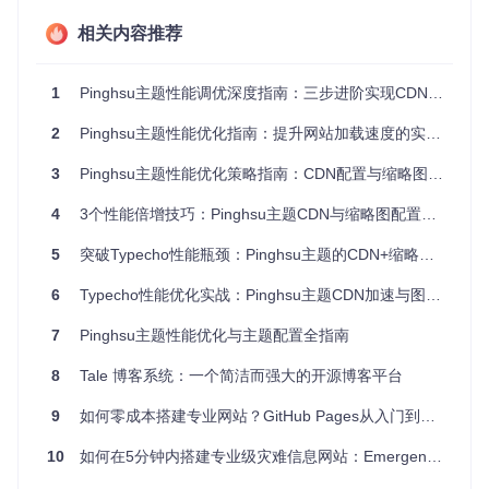
图片尺寸失控
：直接使用原始大图导致加载缓慢，如同用货
车运输小件包裹
相关内容推荐
缩略图策略缺失
：未设置合理的缩略图规则，导致列表页加
载大量高清图片
资源请求分散
：图片资源分散在不同服务器，增加DNS解析
1
Pinghsu主题性能调优深度指南：三步进阶实现CDN加速与缩略图优化
时间和连接开销
2
Pinghsu主题性能优化指南：提升网站加载速度的实用配置技巧
图1：优化前的Pinghsu首页，图片加载缓慢会严重影响用户体
3
Pinghsu主题性能优化策略指南：CDN配置与缩略图优化全流程
验
4
3个性能倍增技巧：Pinghsu主题CDN与缩略图配置完全指南
二、分阶段优化方案：从基础到进阶的性能提升
5
突破Typecho性能瓶颈：Pinghsu主题的CDN+缩略图双引擎优化指南
之路
6
Typecho性能优化实战：Pinghsu主题CDN加速与图片加载策略全解析
2.1 阶段一：CDN加速配置（提升加载速度40%）
准备工具
7
Pinghsu主题性能优化与主题配置全指南
已注册的CDN服务账号（如七牛云、阿里云OSS等）
CDN加速域名（格式通常为
http://yourblog.example.
8
Tale 博客系统：一个简洁而强大的开源博客平台
com/
）
原始图片存储地址（Typecho默认附件路径通常为
http://
9
如何零成本搭建专业网站？GitHub Pages从入门到精通指南
www.yourblog.com/usr/uploads/
）
操作步骤
10
如何在5分钟内搭建专业级灾难信息网站：Emergency Site Kit终极指南
🔧
步骤1：进入主题设置面板
登录Typecho后台，依次点