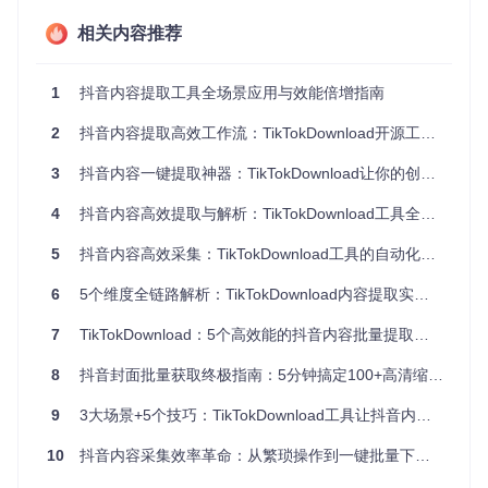
性
失
数据
析
操作
交互流
相关内容推荐
需要专业技术
图形界面+命令行
复杂
程优化
背景
双模式
度
设计
1
抖音内容提取工具全场景应用与效能倍增指南
批量
任务队
不支持或有限
无限制链接数量处
处理
列管理
支持
理
2
抖音内容提取高效工作流：TikTokDownload开源工具全解析
能力
系统
3
抖音内容一键提取神器：TikTokDownload让你的创作效率翻倍！
掌握TikTokDownload的核心功能模块
4
抖音内容高效提取与解析：TikTokDownload工具全方位应用指南
安装部署TikTokDownload工具
5
抖音内容高效采集：TikTokDownload工具的自动化解决方案
准备条件：
6
5个维度全链路解析：TikTokDownload内容提取实战指南
确保系统已安装Python 3.7或更高版本
配置稳定的网络环境
7
TikTokDownload：5个高效能的抖音内容批量提取方案
准备Git工具用于仓库克隆
8
抖音封面批量获取终极指南：5分钟搞定100+高清缩略图免费下载
执行命令：
9
3大场景+5个技巧：TikTokDownload工具让抖音内容提取效率提升10倍
# 克隆项目到本地
10
抖音内容采集效率革命：从繁琐操作到一键批量下载的工作流优化
git 
clone
 https://gitcode.com/gh_mirrors/ti/TikTokDownload