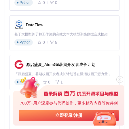
批量提取操作流程：
0
0
Python
创建链接文件（每行一个链接）：
links.txt
执行批量提取命令：
DataFlow
基于大模型算子和工作流的高效文本大模型训练数据合成框架
查看输出文件：
results.json
包含完整结构化数据
0
5
Python
核心参数说明：
-u
：指定单个视频链接
-f
：指定包含多个链接的文本文件
源启盛夏_AtomGit暑期开发者成长计划
-o
：指定输出文件路径
-t
：设置并发线程数（默认5）
「源启盛夏」暑期校园开发者成长计划旨在激活校园开源力量，通过积分激励、认证扶持、资源倾斜等形式，引导高校组织和开发者完成「入驻 — 建项目 — 做贡献 — 获认证 — 得资源」的完整闭环。无论你是想带领社团入驻平台的组织者，还是希望用代码贡献证明自己的开发者，都能在这里找到属于你的成长路径。
使用图形界面模式操作工具
0
1
Markdown
TikTokDownload提供直观的图形界面，降低非技术用户的使
用门槛。主界面包含三大功能区域：URL输入区域支持直接粘
贴抖音视频链接，下载选项区可选择视频、封面、配乐的下载
组合，功能导航区提供设置和关于页面入口。
700万+用户深度参与代码创作，更多精彩内容等你共创
py-xiaozhi
基于Python的Xiaozhi AI，适用于想要完整Xiaozhi体验而无需拥有专用硬件的用户。
立即登录/注册
0
1
图形界面操作步骤：
Python