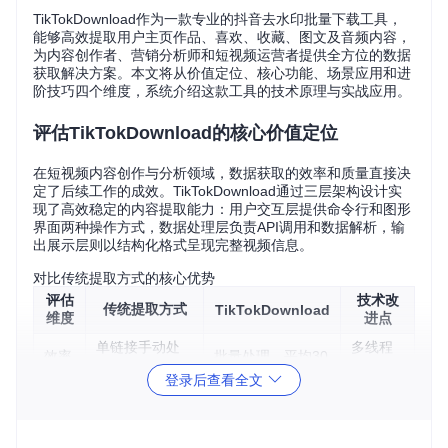
TikTokDownload作为一款专业的抖音去水印批量下载工具，
能够高效提取用户主页作品、喜欢、收藏、图文及音频内容，
为内容创作者、营销分析师和短视频运营者提供全方位的数据
获取解决方案。本文将从价值定位、核心功能、场景应用和进
阶技巧四个维度，系统介绍这款工具的技术原理与实战应用。
评估TikTokDownload的核心价值定位
在短视频内容创作与分析领域，数据获取的效率和质量直接决
定了后续工作的成效。TikTokDownload通过三层架构设计实
现了高效稳定的内容提取能力：用户交互层提供命令行和图形
界面两种操作方式，数据处理层负责API调用和数据解析，输
出展示层则以结构化格式呈现完整视频信息。
对比传统提取方式的核心优势
评估
技术改
传统提取方式
TikTokDownload
维度
进点
单链接手动处
多线程
效率
批量处理，平均30
理，耗时5-10
并发处
表现
秒/个
登录后查看全文
分钟/个
理架构
数据
仅获取视频文
完整提取文案、标
深度API
完整
件，元数据丢
签、音乐等12项元
数据解