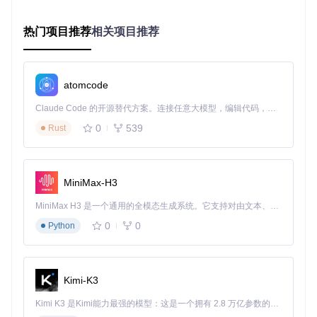
# 进入项目目录
cd
 TikTokDownload

热门项目推荐
相关项目推荐
# 安装必要依赖
atomcode
验证方法： 运行基础命令检查安装状态：
Claude Code 的开源替代方案。连接任意大模型，编辑代码，运行命令，自动验证 — 全自动执行。用 Rust 构建，极致性能。 ｜ An open-source alternative to Claude Code. Connect any LLM, edit code, run commands, and verify changes — autonomously. Built in Rust for speed. Get Started
0
539
Rust
若输出当前版本号（如v2.1.1），则表示安装成功。
常见误区：
MiniMax-H3
错误：使用Python 3.6及以下版本导致依赖安装失败
MiniMax H3 是一个通用的全模态生成系统。它支持对由文本、图像、视频和音频组成的多模态上下文进行统一理解，并能生成分辨率高达 2K、时长可达 15 秒的带原生立体声音频的视频。得益于面向任务泛化的系统设计，H3 在预训练阶段就已具备广泛的多模态上下文理解与生成能力，能够出色地执行复杂的多模态指令。
解决：通过
python --version
确认版本，升级至3.7+
0
0
Python
使用命令行模式提取抖音内容
基础提取命令格式：
Kimi-K3
python TikTokTool.py -u 
"抖音视频链接"
Kimi K3 是Kimi能力最强的模型：这是一个拥有 2.8 万亿参数的混合专家（MoE）模型，具备原生视觉理解能力，并支持 100 万 token 的上下文窗口。