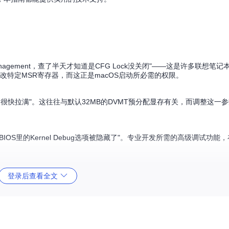
rManagement，查了半天才知道是CFG Lock没关闭"——这是许多联想笔
核修改特定MSR寄存器，而这正是macOS启动所必需的权限。
是很快拉满"。这往往与默认32MB的DVMT预分配显存有关，而调整这一
S里的Kernel Debug选项被隐藏了"。专业开发所需的高级调试功能
阻止了非官方签名的引导程序"——安全启动选项的隐藏，限制了系统的灵活性
登录后查看全文
限制。解锁这些隐藏选项，成为释放硬件潜力的关键。