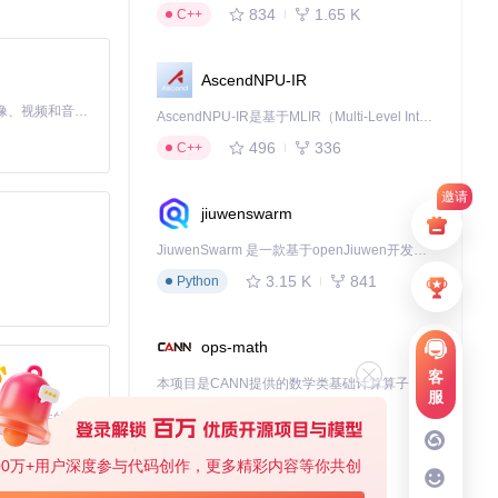
834
1.65 K
C++
AscendNPU-IR
MiniMax H3 是一个通用的全模态生成系统。它支持对由文本、图像、视频和音频组成的多模态上下文进行统一理解，并能生成分辨率高达 2K、时长可达 15 秒的带原生立体声音频的视频。得益于面向任务泛化的系统设计，H3 在预训练阶段就已具备广泛的多模态上下文理解与生成能力，能够出色地执行复杂的多模态指令。
AscendNPU-IR是基于MLIR（Multi-Level Intermediate Representation）构建的，面向昇腾亲和算子编译时使用的中间表示，提供昇腾完备表达能力，通过编译优化提升昇腾AI处理器计算效率，支持通过生态框架使能昇腾AI处理器与深度调优
496
336
C++
邀请
jiuwenswarm
件编程器方法则
JiuwenSwarm 是一款基于openJiuwen开发的智能AI Agent，它能够将大语言模型的强大能力，通过你日常使用的各类通讯应用，直接延伸至你的指尖。
3.15 K
841
Python
ops-math
客
本项目是CANN提供的数学类基础计算算子库，实现网络在NPU上加速计算。
服
1.24 K
1.36 K
C++
基于Python的Xiaozhi AI，适用于想要完整Xiaozhi体验而无需拥有专用硬件的用户。
00万+用户深度参与代码创作，更多精彩内容等你共创
deveco-code