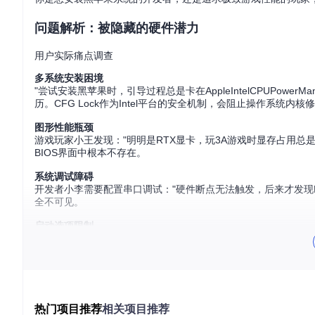
问题解析：被隐藏的硬件潜力
用户实际痛点调查
多系统安装困境
"尝试安装黑苹果时，引导过程总是卡在AppleIntelCPUPowe
历。CFG Lock作为Intel平台的安全机制，会阻止操作系统内
图形性能瓶颈
游戏玩家小王发现："明明是RTX显卡，玩3A游戏时显存占用总
BIOS界面中根本不存在。
系统调试障碍
开发者小李需要配置串口调试："硬件断点无法触发，后来才发现BIO
全不可见。
启动选项限制
"想从USB启动一个定制Linux发行版，却发现安全启动机制
这些问题并非硬件不支持，而是厂商通过BIOS设置人为施加的
方案对比：传统方法vs专业工具
热门项目推荐
相关项目推荐