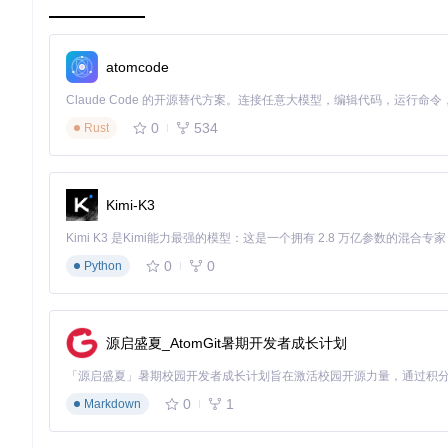
传统解锁方法的局限
方法
操作复杂度
风险等级
成功率
⭐⭐⭐⭐⭐
手动修改BIOS固件
高
低
atomcode
⭐⭐⭐⭐
第三方BIOS刷写工具
中高
中
0
534
Rust
⭐⭐⭐⭐⭐
硬件编程器
极高
中高
⭐⭐
本工具
低
高
Kimi-K3
传统的BIOS解锁方法普遍存在操作复杂、风险高的问题。手动
需要拆卸主板，对普通用户极不友好。
专业工具的优势
0
0
Python
本工具采用基于Insyde BIOS规范的官方接口，通过Wind
安全机制
：内置配置备份和恢复功能，每次修改前自动创建Bac
源启盛夏_AtomGit暑期开发者成长计划
操作简化
：无需命令行知识，双击批处理文件即可启动图形界
风险控制
：仅修改指定配置项，不触及关键系统区域
兼容性广
：支持2018-2020款Y7000/Y7000P系列及Legion 
0
1
Markdown
核心功能：分级操作指南