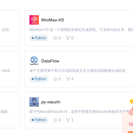
MiniMax-H3
Claude Code 的开源替代方案。连接任意大模型，编辑代码，运行命令，自动验证 — 全自动执行。用 Rust 构建，极致性能。 ｜ An open-source alternative to Claude Code. Connect any LLM, edit code, run commands, and verify changes — autonomously. Built in Rust for speed. Get Started
0
0
Python
DataFlow
修改BIOS固件需要深入理解固件结构，任何错误都可能导致设备变砖；硬
Kimi K3 是Kimi能力最强的模型：这是一个拥有 2.8 万亿参数的混合专家（MoE）模型，具备原生视觉理解能力，并支持 100 万 token 的上下文窗口。
基于大模型算子和工作流的高效文本大模型训练数据合成框架
0
4
Python
ows环境下的批处理脚本实现安全修改。与传统方法相比，具有以下核心优势：
kup目录
py-xiaozhi
面
「源启盛夏」暑期校园开发者成长计划旨在激活校园开源力量，通过积分激励、认证扶持、资源倾斜等形式，引导高校组织和开发者完成「入驻 — 建项目 — 做贡献 — 获认证 — 得资源」的完整闭环。无论你是想带领社团入驻平台的组织者，还是希望用代码贡献证明自己的开发者，都能在这里找到属于你的成长路径。
5i/7等多个型号
0
1
Python
7