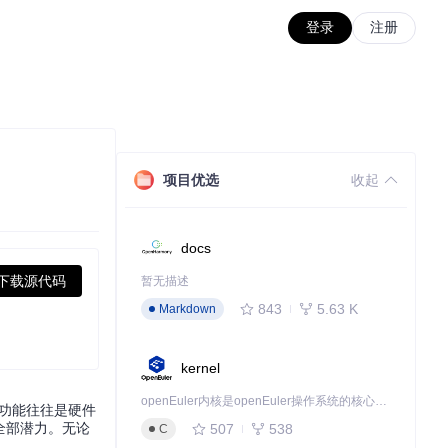
登录
注册
项目优选
收起
docs
下载源代码
暂无描述
843
5.63 K
Markdown
kernel
openEuler内核是openEuler操作系统的核心，既是系统性能与稳定性的基石，也是连接处理器、设备与服务的桥梁。
的功能往往是硬件
全部潜力。无论
507
538
C