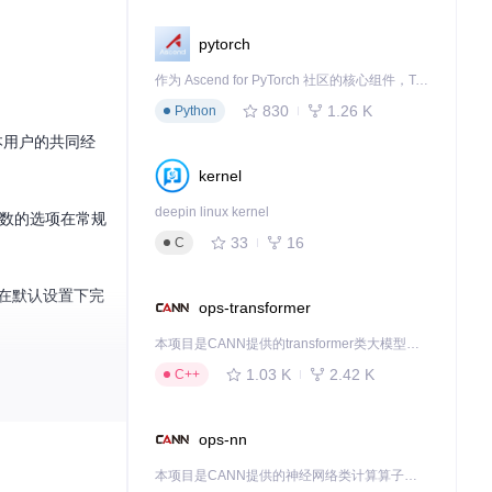
pytorch
作为 Ascend for PyTorch 社区的核心组件，TorchNPU 是昇腾专为 PyTorch 打造的深度学习适配插件，使 PyTorch 框架能够直接调用昇腾 NPU，为开发者提供昇腾 AI 处理器的超强算力。
830
1.26 K
Python
记本用户的共同经
kernel
deepin linux kernel
参数的选项在常规
33
16
C
，在默认设置下完
ops-transformer
本项目是CANN提供的transformer类大模型算子库，实现网络在NPU上加速计算。
。
1.03 K
2.42 K
C++
ops-nn
本项目是CANN提供的神经网络类计算算子库，实现网络在NPU上加速计算。