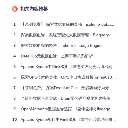
数据治理：用于监控数据质量，确保数据的准确性和一致
相关内容推荐
性。
数据安全：在数据泄露或错误操作时，能够迅速定位问题源
头。
1
【亲测免费】 探索数据血缘的奥秘：jsplumb-dataLineage-vue 项目推荐
业务理解：对于新入职团队成员快速了解现有业务逻辑和数
据流转过程非常有帮助。
2
探索数据血缘，实现智能化大数据管理：Bigquery-data-lineage
异常排查：当出现计算或逻辑错误时，血缘信息可以帮助快
速找出问题所在。
3
探索数据血统的未来：Tokern Lineage Engine
4
DataHub元数据血缘：上游下游关系解析
项目特点
5
Apache Kyuubi中FlinkSQL引擎连接级别会话退出问题分析
全面支持
：不仅覆盖基础的 SQL 操作，还包括复杂的 Flin
k 高级特性。
6
探索GPS技术的奥秘：GPS串口协议解析(nmea0183)资源推荐
直观可视
：强大的图形化界面让你一目了然地查看数据血
缘关系。
7
【亲测免费】 探索DeepLabCut：开启动物行为分析的新纪元
多版本适配
：能够适应多个版本的 Flink，无需担心升级带
来的影响。
8
全链路数据管道实战：Bruin零代码可视化构建指南
自动化处理
：自动解析 JAR 包，省去了手动录入函数信息
9
OpenMetadata数据血缘追踪：端到端列级 lineage 实现指南
的工作。
灵活扩展
：插件化的结构使得添加新的 Flink 版本支持变
10
Apache Kyuubi项目中FlinkSQL引擎的会话管理问题分析
得简单易行。