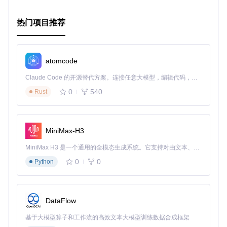
要体验 FlinkSQL Lineage 的强大功能，只需遵循简单的
构建
和部署
指南，无论是本地环境还是远程服务器，都可以轻松启
动。如果你有任何疑问或者想要贡献力量，别忘了
热门项目推荐
联系作者
，
一起推动项目的进步。
现在就开始探索数据血缘的旅程，让 FlinkSQL Lineage 成为
你数据工程中的得力助手吧！
atomcode
Claude Code 的开源替代方案。连接任意大模型，编辑代码，运行命令，自动验证 — 全自动执行。用 Rust 构建，极致性能。 ｜ An open-source alternative to Claude Code. Connect any LLM, edit code, run commands, and verify changes — autonomously. Built in Rust for speed. Get Started
0
540
Rust
MiniMax-H3
MiniMax H3 是一个通用的全模态生成系统。它支持对由文本、图像、视频和音频组成的多模态上下文进行统一理解，并能生成分辨率高达 2K、时长可达 15 秒的带原生立体声音频的视频。得益于面向任务泛化的系统设计，H3 在预训练阶段就已具备广泛的多模态上下文理解与生成能力，能够出色地执行复杂的多模态指令。
0
0
Python
DataFlow
基于大模型算子和工作流的高效文本大模型训练数据合成框架