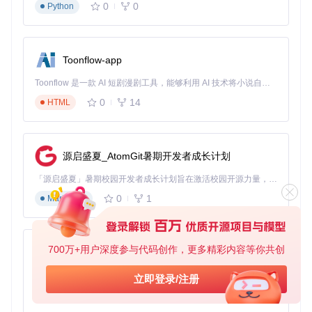
0
0
Python
通过webapp-testing模块进行工具效能测试，重点关注：
创意生成效率提升百分比
跨部门协作响应速度
Toonflow-app
创意方案落地转化率
Toonflow 是一款 AI 短剧漫剧工具，能够利用 AI 技术将小说自动转化为剧本，并结合 AI 生成的图片和视频，实现高效的短剧创作。借助 Toonflow，可以轻松完成从文字到影像的全流程，让短剧制作变得更加智能与便捷。
五、常见问题解决：突破创意管理痛点
0
14
HTML
如何解决技能选择困难问题？
症状
：面对众多技能模块不知如何组合
源启盛夏_AtomGit暑期开发者成长计划
解决方案
：使用skill-creator的技能推荐功能，输入团队特征与
项目需求，自动生成最佳技能组合方案
「源启盛夏」暑期校园开发者成长计划旨在激活校园开源力量，通过积分激励、认证扶持、资源倾斜等形式，引导高校组织和开发者完成「入驻 — 建项目 — 做贡献 — 获认证 — 得资源」的完整闭环。无论你是想带领社团入驻平台的组织者，还是希望用代码贡献证明自己的开发者，都能在这里找到属于你的成长路径。
如何处理创意数据安全顾虑？
0
1
Markdown
症状
：担心敏感创意信息泄露
解决方案
：启用document-skills的权限管理功能，配置基于角
色的访问控制，所有操作自动生成审计日志
700万+用户深度参与代码创作，更多精彩内容等你共创
AionUi
如何提升团队工具 adoption 率？
免费、本地、开源的 24/7 全天候 Cowork 应用，以及适用于 Gemini CLI、Claude Code、Codex、OpenCode、Qwen Code、Goose CLI、Auggie 等的 OpenClaw | 🌟 喜欢就点star吧
立即登录/注册
症状
：工具部署后使用率低
0
6
TypeScript
解决方案
：通过internal-comms模块建立工具使用社区，分享
成功案例；利用tailored-resume-generator制作个性化学习路