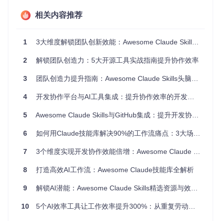
如何构建数据驱动的产品创意体系？
相关内容推荐
使用developer-growth-analysis模块进行市场趋势预测
通过lead-research-assistant生成用户需求画像
借助domain-name-brainstormer完成产品命名创意
1
3大维度解锁团队创新效能：Awesome Claude Skills效率工具深度应用指南
利用competitive-ads-extractor进行竞品策略分析
如何提升远程团队的协作创新效率？
2
解锁团队创造力：5大开源工具实战指南提升协作效率
采用internal-comms建立结构化沟通模板
通过meeting-insights-analyzer实现会议成果自动整理
3
团队创造力提升指南：Awesome Claude Skills头脑风暴工具全解析
使用raffle-winner-picker增加团队互动趣味性
配置file-organizer实现创意素材智能分类
4
开发协作平台与AI工具集成：提升协作效率的开发工具实践指南
三、实践指南：三步打造高效创意管理闭环
5
Awesome Claude Skills与GitHub集成：提升开发协作效率的实践指南
6
如何用Claude技能库解决90%的工作流痛点：3大场景化方案与实施指南
如何从零开始部署创意工具链？
7
环境准备
3个维度实现开发协作效能倍增：Awesome Claude Skills与GitHub的AI集成指南
克隆项目仓库：
git clone https://gitcode.com/Gi
8
打造高效AI工作流：Awesome Claude技能库全解析
tHub_Trending/aw/awesome-claude-skills
执行初始化脚本：
cd awesome-claude-skills && py
9
解锁AI潜能：Awesome Claude Skills精选资源与效率提升实战指南
thon skill-creator/scripts/init_skill.py
10
5个AI效率工具让工作效率提升300%：从重复劳动到智能工作流的转型指南
技能配置