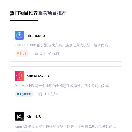
基础层：启用document-skills处理创意文档标准化
应用层：配置content-research-writer进行素材收集
热门项目推荐
相关项目推荐
展示层：部署theme-factory实现创意成果可视化
流程优化
建立"创意提案→协作评审→原型生成→效果追踪"的闭环
atomcode
管理，通过mcp-builder模块实现流程自动化配置。
Claude Code 的开源替代方案。连接任意大模型，编辑代码，运行命令，自动验证 — 全自动执行。用 Rust 构建，极致性能。 ｜ An open-source alternative to Claude Code. Connect any LLM, edit code, run commands, and verify changes — autonomously. Built in Rust for speed. Get Started
四、实施步骤：从技术部署到组织变革
0
531
Rust
如何实现工具与团队的深度融合？
技术适配
MiniMax-H3
根据团队规模选择部署模式：
MiniMax H3 是一个通用的全模态生成系统。它支持对由文本、图像、视频和音频组成的多模态上下文进行统一理解，并能生成分辨率高达 2K、时长可达 15 秒的带原生立体声音频的视频。得益于面向任务泛化的系统设计，H3 在预训练阶段就已具备广泛的多模态上下文理解与生成能力，能够出色地执行复杂的多模态指令。
小型团队：直接使用template-skill快速搭建基础功能
中大型团队：通过connect-apps-plugin实现多系统集成
0
0
Python
团队赋能
开展skill-share模块的内部培训工作坊
Kimi-K3
建立技能使用激励机制，定期评选创意工具达人
Kimi K3 是Kimi能力最强的模型：这是一个拥有 2.8 万亿参数的混合专家（MoE）模型，具备原生视觉理解能力，并支持 100 万 token 的上下文窗口。
效果评估