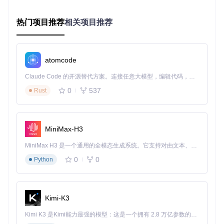
进入扩展选项页面（点击扩展图标→"选项"）
热门项目推荐
相关项目推荐
设置文献偏好格式（PDF优先/HTML优先）
配置自动搜索的数据源优先级
启用/禁用通知提醒功能
atomcode
💡
功能验证方法
Claude Code 的开源替代方案。连接任意大模型，编辑代码，运行命令，自动验证 — 全自动执行。用 Rust 构建，极致性能。 ｜ An open-source alternative to Claude Code. Connect any LLM, edit code, run commands, and verify changes — autonomously. Built in Rust for speed. Get Started
访问任意学术论文页面（如DOI解析页面）
0
537
观察页面右侧是否出现解锁图标
Rust
点击图标查看可用的免费全文链接
通过选项页面的"测试连接"功能验证API通信状态
MiniMax-H3
三、技术架构解析
MiniMax H3 是一个通用的全模态生成系统。它支持对由文本、图像、视频和音频组成的多模态上下文进行统一理解，并能生成分辨率高达 2K、时长可达 15 秒的带原生立体声音频的视频。得益于面向任务泛化的系统设计，H3 在预训练阶段就已具备广泛的多模态上下文理解与生成能力，能够出色地执行复杂的多模态指令。
组件协同工作机制
0
0
Python
Unpaywall扩展采用模块化架构设计，各组件通过消息传递机
制实现协同工作：
Kimi-K3
graph TD

    A[页面内容] -->|注入检测| B(unpaywall.js)

Kimi K3 是Kimi能力最强的模型：这是一个拥有 2.8 万亿参数的混合专家（MoE）模型，具备原生视觉理解能力，并支持 100 万 token 的上下文窗口。
    B -->|元数据提取| C[背景服务]
