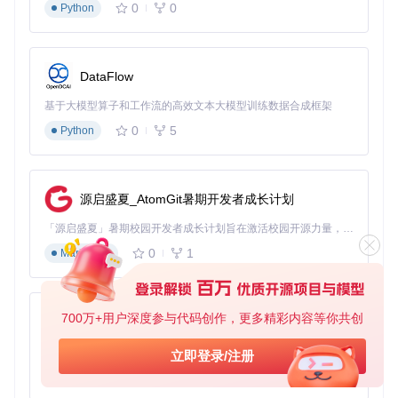
    C -->|API请求| D[Unpaywall数据库]

0
0
Python
    D -->|返回结果| C

    C -->|状态更新| E[popup界面]

    C -->|内容渲染| B

DataFlow
核心模块功能解析
内容识别引擎（unpaywall.js）
基于大模型算子和工作流的高效文本大模型训练数据合成框架
0
5
Python
解决什么问题
：如何准确识别学术页面并提取文献元数据
技术实现
：通过DOM解析与特征匹配，识别页面中的DOI、标
题、作者等关键信息，构建标准化查询参数。采用多模式匹配
算法，支持超过200种学术平台的页面结构。
源启盛夏_AtomGit暑期开发者成长计划
后台服务（background.js）
「源启盛夏」暑期校园开发者成长计划旨在激活校园开源力量，通过积分激励、认证扶持、资源倾斜等形式，引导高校组织和开发者完成「入驻 — 建项目 — 做贡献 — 获认证 — 得资源」的完整闭环。无论你是想带领社团入驻平台的组织者，还是希望用代码贡献证明自己的开发者，都能在这里找到属于你的成长路径。
带来什么价值
：实现跨页面数据共享与持久化处理
0
1
Markdown
技术特性
：
采用IndexedDB实现本地缓存，减少重复API请求
通过Chrome/Firefox的runtime API管理扩展生命周期
700万+用户深度参与代码创作，更多精彩内容等你共创
py-xiaozhi
实现请求队列机制，避免并发请求冲突
用户界面组件
基于Python的Xiaozhi AI，适用于想要完整Xiaozhi体验而无需拥有专用硬件的用户。
popup.js
：提供实时状态显示与快速设置入口
立即登录/注册
options.js
：实现高级配置界面，支持自定义数据源与显示
0
1
Python
偏好