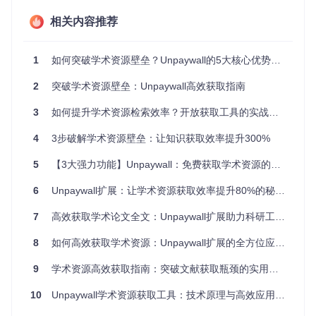
# 克隆项目仓库
相关内容推荐
git clone https://gitcode.com/gh_mirrors/un/unpaywall
-ext
cd
 unpaywall
-extension
1
如何突破学术资源壁垒？Unpaywall的5大核心优势解析
# 安装步骤
1
2
突破学术资源壁垒：Unpaywall高效获取指南
2
. 开启右上角
"开发者模式"
3
. 点击
"加载已解压的扩展程序"
3
如何提升学术资源检索效率？开放获取工具的实战应用指南
4
5
4
3步破解学术资源壁垒：让知识获取效率提升300%
macOS/Linux环境部署（Bash）
5
【3大强力功能】Unpaywall：免费获取学术资源的智能高效解决方案
# 克隆项目仓库
git 
clone
6
Unpaywall扩展：让学术资源获取效率提升80%的秘密武器
cd
 unpaywall-extension

7
高效获取学术论文全文：Unpaywall扩展助力科研工作者的实用指南
# 安装步骤
1. 打开Firefox浏览器，访问about:debugging#/runtime/this-firef
8
如何高效获取学术资源：Unpaywall扩展的全方位应用指南
2. 点击
"临时载入附加组件"
3. 选择extension文件夹中的manifest.json文件

9
学术资源高效获取指南：突破文献获取瓶颈的实用工具解析
基础配置与验证
10
Unpaywall学术资源获取工具：技术原理与高效应用实战指南
📌
首次使用配置