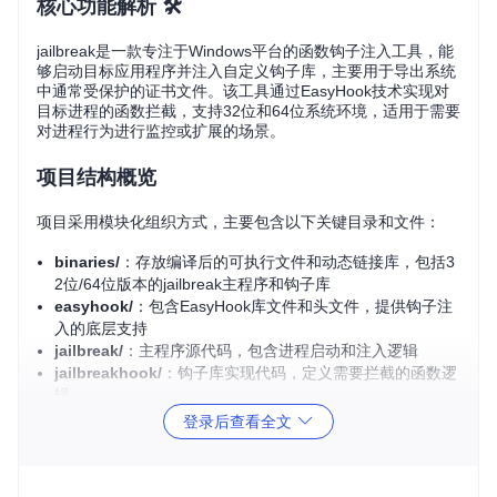
核心功能解析 🛠️
jailbreak是一款专注于Windows平台的函数钩子注入工具，能
够启动目标应用程序并注入自定义钩子库，主要用于导出系统
中通常受保护的证书文件。该工具通过EasyHook技术实现对
目标进程的函数拦截，支持32位和64位系统环境，适用于需要
对进程行为进行监控或扩展的场景。
项目结构概览
项目采用模块化组织方式，主要包含以下关键目录和文件：
binaries/
：存放编译后的可执行文件和动态链接库，包括3
2位/64位版本的jailbreak主程序和钩子库
easyhook/
：包含EasyHook库文件和头文件，提供钩子注
入的底层支持
jailbreak/
：主程序源代码，包含进程启动和注入逻辑
jailbreakhook/
：钩子库实现代码，定义需要拦截的函数逻
辑
jbstore2/
：证书存储相关工具实现
登录后查看全文
批处理文件：提供便捷的32位/64位程序启动脚本（如jbcert
32.bat、jbstore64.bat等）