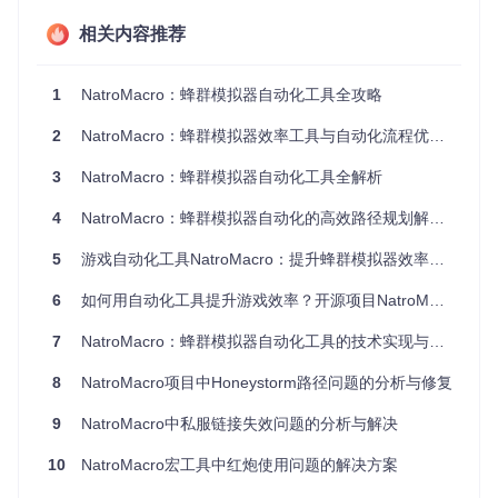
⚙️配置建议：根据当前游戏场景，调整采集间隔参数（建
议设置为200-300毫秒）
相关内容推荐
✅启动运行：点击"开始采集"按钮，工具将自动执行花粉采
集操作，过程中可随时暂停
1
NatroMacro：蜂群模拟器自动化工具全攻略
[!TIP] 对于不同类型的花田，可在"路径设置"中选择对应的
采集模板，如向日葵花田、蓝莓花田等专用路径
2
NatroMacro：蜂群模拟器效率工具与自动化流程优化指南
自动任务管理：从接取到完成的全流程自动化
3
NatroMacro：蜂群模拟器自动化工具全解析
痛点分析
4
NatroMacro：蜂群模拟器自动化的高效路径规划解决方案
游戏中的任务系统复杂多样，手动接取、跟踪和完成任务不仅
5
游戏自动化工具NatroMacro：提升蜂群模拟器效率的完整方案
耗时，还容易遗漏关键任务节点，影响游戏进度。
6
如何用自动化工具提升游戏效率？开源项目NatroMacro全指南
工具优势
7
NatroMacro：蜂群模拟器自动化工具的技术实现与应用指南
NatroMacro的自动任务管理功能就像你的私人游戏助理，能
自动识别任务面板、接取任务、执行任务要求并提交完成，全
8
NatroMacro项目中Honeystorm路径问题的分析与修复
程无需人工干预。
实施路径
9
NatroMacro中私服链接失效问题的分析与解决
⭐操作要点：在工具主界面切换到"任务管理"标签，启
用"自动任务"功能
10
NatroMacro宏工具中红炮使用问题的解决方案
⚙️配置建议：根据任务类型设置优先级，推荐将日常任务