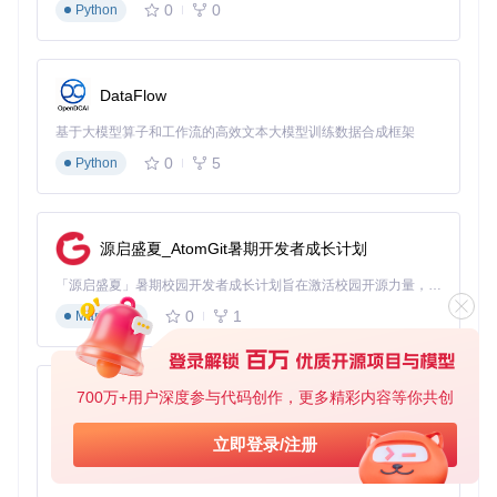
个游戏账号的玩家
0
0
Python
玩家常见误区澄清
误区一：使用宏工具会被封号
DataFlow
NatroMacro采用模拟人工操作的方式，操作频率和模式接近
基于大模型算子和工作流的高效文本大模型训练数据合成框架
真实玩家行为，大大降低了被检测的风险。但请注意，任何自
0
5
Python
动化工具都存在一定风险，建议合理使用，避免24小时不间断
运行。
误区二：需要专业编程知识才能使用
源启盛夏_AtomGit暑期开发者成长计划
完全不需要！NatroMacro提供了图形化操作界面，所有功能
都可以通过点击鼠标完成配置。对于有进阶需求的用户，才需
「源启盛夏」暑期校园开发者成长计划旨在激活校园开源力量，通过积分激励、认证扶持、资源倾斜等形式，引导高校组织和开发者完成「入驻 — 建项目 — 做贡献 — 获认证 — 得资源」的完整闭环。无论你是想带领社团入驻平台的组织者，还是希望用代码贡献证明自己的开发者，都能在这里找到属于你的成长路径。
要接触脚本编辑。
0
1
Markdown
误区三：安装配置过程复杂
NatroMacro的安装过程非常简单，只需三步：下载压缩包、
解压文件、运行启动程序，无需复杂的环境配置。
700万+用户深度参与代码创作，更多精彩内容等你共创
py-xiaozhi
零基础配置教程：5分钟上手NatroMacro
基于Python的Xiaozhi AI，适用于想要完整Xiaozhi体验而无需拥有专用硬件的用户。
立即登录/注册
0
1
Python
准备工作