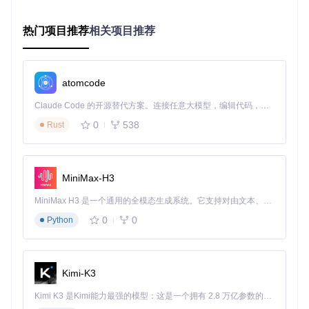
设为最高优先级
✅启动运行：工具将定期检查任务面板，自动处理可接取
热门项目推荐
相关项目推荐
和可完成的任务
[!WARNING] 任务自动化可能会受到游戏界面更新影响，
如遇任务无法识别，请更新工具至最新版本
atomcode
工具对比：为什么选择开源的NatroMacro
Claude Code 的开源替代方案。连接任意大模型，编辑代码，运行命令，自动验证 — 全自动执行。用 Rust 构建，极致性能。 ｜ An open-source alternative to Claude Code. Connect any LLM, edit code, run commands, and verify changes — autonomously. Built in Rust for speed. Get Started
0
538
商业宏工具 vs NatroMacro
Rust
特性
商业宏工具
NatroMacro
价格
通常需要付费订阅
完全免费开源
MiniMax-H3
自定义性
有限的配置选项
完全开放脚本编辑
更新频率
依赖厂商更新
社区驱动快速迭代
MiniMax H3 是一个通用的全模态生成系统。它支持对由文本、图像、视频和音频组成的多模态上下文进行统一理解，并能生成分辨率高达 2K、时长可达 15 秒的带原生立体声音频的视频。得益于面向任务泛化的系统设计，H3 在预训练阶段就已具备广泛的多模态上下文理解与生成能力，能够出色地执行复杂的多模态指令。
0
0
安全性
Python
存在账号风险
透明代码无恶意行为
技术支持
官方客服
活跃社区论坛
适用场景
Kimi-K3
[新手必备] 刚接触游戏的玩家，快速熟悉游戏机制 [效率提升]
Kimi K3 是Kimi能力最强的模型：这是一个拥有 2.8 万亿参数的混合专家（MoE）模型，具备原生视觉理解能力，并支持 100 万 token 的上下文窗口。
希望最大化资源获取的重度玩家 [多账号管理] 需要同时操作多