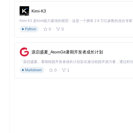
列，并设置不同颜色标识，使工作流程更加清晰有序，项目完成效
Kimi-K3
3.3 效率提升对比：优化前后数据
操作场景
优化前耗时
优化后耗时
效率提升
应用切换
1.2秒
0.4秒
67%
0
0
Python
窗口查找
3.5秒
1.1秒
69%
多任务管理
复杂且易出错
直观有序
-
源启盛夏_AtomGit暑期开发者成长计划
工作区切换
需多个步骤
一键切换
-
四、拓展：高级应用与最新功能
0
1
Markdown
4.1 创意使用组合建议
组合一：专注工作模式
将任务栏设置为自动隐藏+图标居中+最小间距，配合深色主题
组合二：多项目并行管理
利用任务栏的分组功能，为不同项目创建独立的图标组，通过快
组合三：会议展示模式
连接投影仪或外接显示器时，一键切换到"演示模式"，自动调整