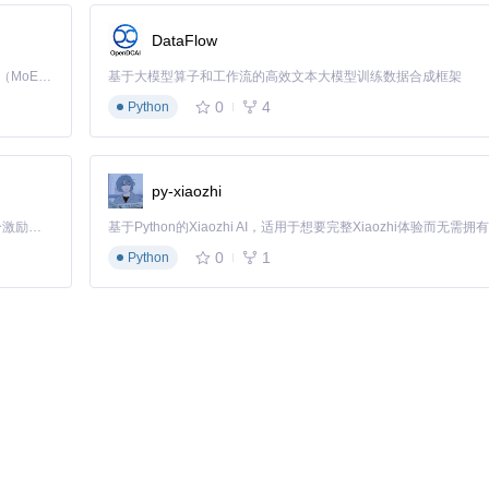
率提升了15%。
DataFlow
Kimi K3 是Kimi能力最强的模型：这是一个拥有 2.8 万亿参数的混合专家（MoE）模型，具备原生视觉理解能力，并支持 100 万 token 的上下文窗口。
基于大模型算子和工作流的高效文本大模型训练数据合成框架
0
4
Python
py-xiaozhi
「源启盛夏」暑期校园开发者成长计划旨在激活校园开源力量，通过积分激励、认证扶持、资源倾斜等形式，引导高校组织和开发者完成「入驻 — 建项目 — 做贡献 — 获认证 — 得资源」的完整闭环。无论你是想带领社团入驻平台的组织者，还是希望用代码贡献证明自己的开发者，都能在这里找到属于你的成长路径。
0
1
Python
，打造沉浸式工作环境，减少视觉干扰，提高专注度。
捷键在不同项目工作区之间快速切换，特别适合同时处理多个项目的用户
任务栏为最小化显示，避免私人通知弹出干扰演示。