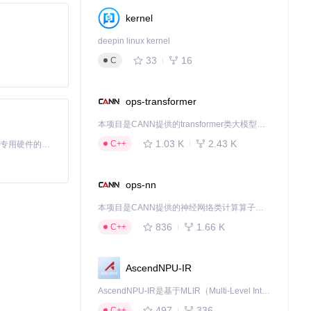
kernel
deepin linux kernel
33
16
C
ops-transformer
本项目是CANN提供的transformer类大模型算子库，实现网络在NPU上加速计算。
1.03 K
2.43 K
C++
基于Python的Xiaozhi AI，适用于想要完整Xiaozhi体验而无需拥有专用硬件的用户。
ops-nn
本项目是CANN提供的神经网络类计算算子库，实现网络在NPU上加速计算。
836
1.66 K
C++
。
AscendNPU-IR
AscendNPU-IR是基于MLIR（Multi-Level Intermediate Representation）构建的，面向昇腾亲和算子编译时使用的中间表示，提供昇腾完备表达能力，通过编译优化提升昇腾AI处理器计算效率，支持通过生态框架使能昇腾AI处理器与深度调优
497
336
C++