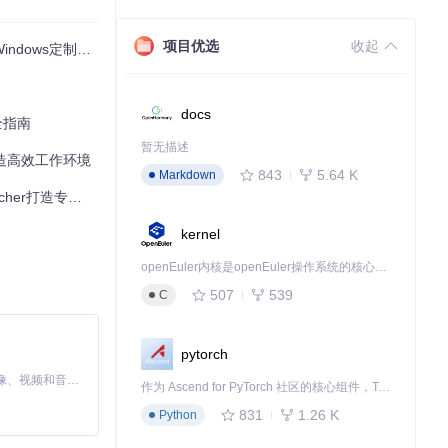
项目优选
收起
ows定制解决方案
docs
全指南
让整个桌面环境更
暂无描述
r打造高效工作环境
843
5.64 K
Markdown
打造专属系统体验
kernel
openEuler内核是openEuler操作系统的核心，既是系统性能与稳定性的基石，也是连接处理器、设备与服务的桥梁。
507
539
C
pytorch
域：左侧固定常用
MiniMax H3 是一个通用的全模态生成系统。它支持对由文本、图像、视频和音频组成的多模态上下文进行统一理解，并能生成分辨率高达 2K、时长可达 15 秒的带原生立体声音频的视频。得益于面向任务泛化的系统设计，H3 在预训练阶段就已具备广泛的多模态上下文理解与生成能力，能够出色地执行复杂的多模态指令。
时间。
作为 Ascend for PyTorch 社区的核心组件，TorchNPU 是昇腾专为 PyTorch 打造的深度学习适配插件，使 PyTorch 框架能够直接调用昇腾 NPU，为开发者提供昇腾 AI 处理器的超强算力。
831
1.26 K
Python
同类应用集中排