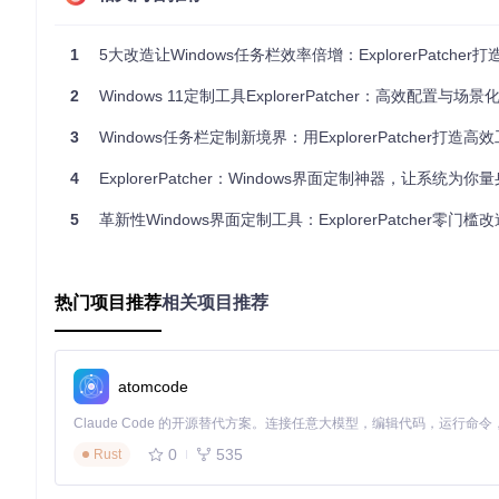
💡
智能间距调整
：通过调整图标间的最小距离，创建视觉上的自
💡
动态隐藏不活跃图标
：自动将长时间未使用的应用图标暂时隐
💡
程序图标合并控制
：可根据个人习惯设置是否合并相同程序的
1
5大改造让Windows任务栏效率倍增：ExplorerPatcher打造定
💡
多显示器独立配置
：为主显示器和副显示器设置不同的任务栏
2
Windows 11定制工具ExplorerPatcher：高效配置与场
2.3 界面定制的个性化选项
3
Windows任务栏定制新境界：用ExplorerPatcher打造高
除了任务栏布局调整，ExplorerPatcher还提供了丰富
加符合个人使用习惯和审美偏好。
4
ExplorerPatcher：Windows界面定制神器，让系统为你量身打造
三、实践：从安装到配置的完整流程
5
革新性Windows界面定制工具：ExplorerPatcher零门槛
3.1 快速安装与基础设置
访问项目仓库，克隆代码到本地：
git clone https://gi
根据系统版本选择合适的安装包进行安装
热门项目推荐
相关项目推荐
重启文件资源管理器使更改生效
打开系统设置中的"ExplorerPatcher"配置面板
3.2 用户场景案例：程序员的高效工作区
atomcode
案例一：前端开发工程师
李明是一名前端开发工程师，通常需要同时打开代码编辑器、浏览器、
工具，中间显示当前活跃窗口，右侧为系统托盘。这一布局使他
0
535
Rust
案例二：内容创作者
王芳是一名视频剪辑师，工作中需要同时处理素材库、剪辑软件、特效