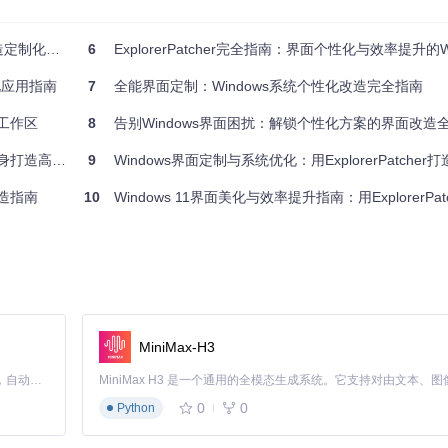
然分组，使不同类型的应用程序一目了然。
藏，保持任务栏整洁。
多个窗口图标，平衡空间占用与操作便捷性。
制化工作区
6
ExplorerPatcher完全指南：界面个性化与效率提升的Wind
布局，满足复杂工作环境的多样化需求。
景化应用指南
7
全能界面定制：Windows系统个性化改造完全指南
效工作区
8
告别Windows界面困扰：解锁个性化方案的界面改造
的界面定制选项，包括任务栏透明度调节、颜色主题匹配、系统托盘图标管理等，
高效工作环境
9
Windows界面定制与系统优化：用ExplorerPatche
改造指南
10
Windows 11界面美化与效率提升指南：用ExplorerPatcher
tcode.com/GitHub_Trending/ex/ExplorerPatcher
MiniMax-H3
终端和设计工具。通过ExplorerPatcher，他将任务栏分为三个区
Claude Code 的开源替代方案。连接任意大模型，编辑代码，运行命令，自动验证 — 全自动执行。用 Rust 构建，极致性能。 ｜ An open-source alternative to Claude Code. Connect any LLM, edit code, run commands, and verify changes — autonomously. Built in Rust for speed. Get Started
能够快速切换不同类型的应用，平均每天减少约20分钟的窗口查找和切换
0
0
Python
工具和预览窗口。她利用ExplorerPatcher的任务栏分组功能，将